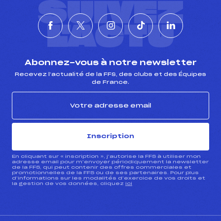
SUIVEZ
L'ACTU
Abonnez-vous à notre newsletter
Recevez l’actualité de la FFS, des clubs et des Équipes
de France.
Inscription
En cliquant sur « inscription », j’autorise la FFS à utiliser mon
adresse email pour m’envoyer périodiquement la newsletter
de la FFS, qui peut contenir des offres commerciales et
promotionnelles de la FFS ou de ses partenaires. Pour plus
d’informations sur les modalités d’exercice de vos droits et
la gestion de vos données, cliquez
ici