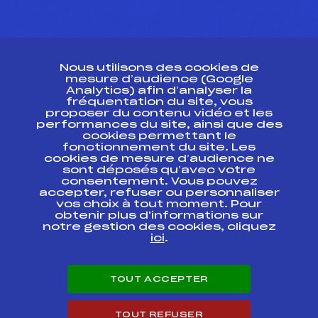
CONTACT
Nous utilisons des cookies de
ESPACE PRESSE
mesure d’audience (Google
Analytics) afin d’analyser la
fréquentation du site, vous
Ressources
proposer du contenu vidéo et les
performances du site, ainsi que des
Pass’Neige
cookies permettant le
Projet sportif fédéral
fonctionnement du site. Les
cookies de mesure d’audience ne
Projet de performance fédéral
sont déposés qu’avec votre
Antidopage
consentement. Vous pouvez
Pôle Développement, Formation, Suivi
accepter, refuser ou personnaliser
Scientifique
vos choix à tout moment. Pour
Listes ministérielles
obtenir plus d'informations sur
notre gestion des cookies, cliquez
Pôle vie de l’athlète
ici
.
Enseignement professionnel
Informatique et chronométrage
Circuits
TOUT ACCEPTER
Carrières
Développement des habiletés mentales
TOUT REFUSER