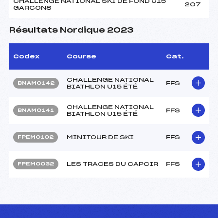
CHALLENGE NATIONAL SKI DE FOND U15
207
GARCONS
Résultats Nordique 2023
Codex
Course
Cat.
CHALLENGE NATIONAL
FFS
BNAM0142
BIATHLON U15 ÉTÉ
CHALLENGE NATIONAL
FFS
BNAM0141
BIATHLON U15 ÉTÉ
MINITOUR DE SKI
FFS
FPEM0102
LES TRACES DU CAPCIR
FFS
FPEM0032