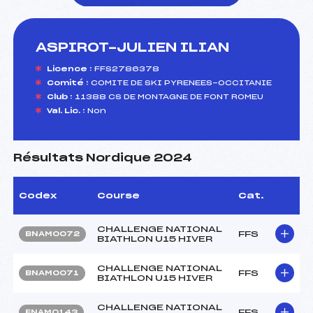
ASPIROT-JULIEN ILIAN
foi(s) le ski
Licence :
FFS2786378
Comité :
COMITE DE SKI PYRENEES-OCCITANIE
Club :
11388 CS DE MONTAGNE DE FONT ROMEU
Val. Lic. :
Non
Résultats Nordique 2024
Codex
Course
Cat.
CHALLENGE NATIONAL
FFS
BNAM0072
BIATHLON U15 HIVER
CHALLENGE NATIONAL
FFS
BNAM0071
BIATHLON U15 HIVER
CHALLENGE NATIONAL
FFS
FNAM0143