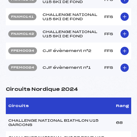
U15 SKI DE FOND
CHALLENGE NATIONAL
FFS
FNAM0141
U15 SKI DE FOND
CHALLENGE NATIONAL
FFS
FNAM0142
U15 SKI DE FOND
CJF évènement n°2
FFS
FPEM0034
CJF évènement n°1
FFS
FPEM0024
Circuits Nordique 2024
Circuits
Rang
CHALLENGE NATIONAL BIATHLON U15
68
GARCONS