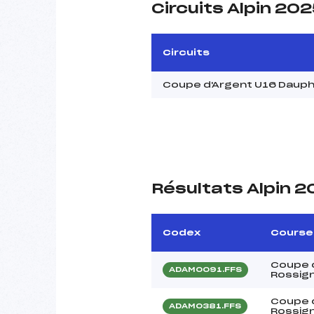
Circuits Alpin 20
Circuits
Coupe d'Argent U16 Dauph
Résultats Alpin 
Codex
Course
Coupe 
ADAM0091.FFS
Rossign
Coupe 
ADAM0381.FFS
Rossign