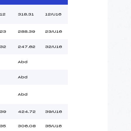
12
318.31
12/U16
23
288.39
23/U16
32
247.62
32/U16
Abd
Abd
Abd
39
424.72
39/U16
35
306.08
35/U16