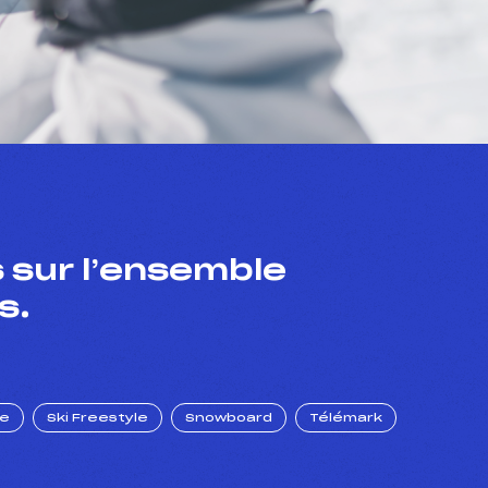
 sur l’ensemble
s.
ue
Ski Freestyle
Snowboard
Télémark