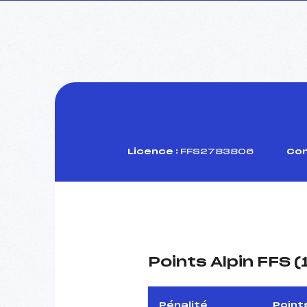
Licence :
FFS2783806
Com
Points Alpin FFS 
Pénalité
Point