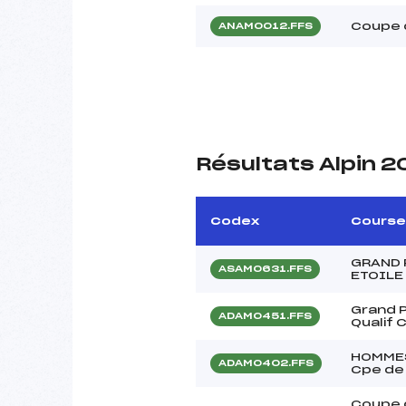
Coupe 
ANAM0012.FFS
Résultats Alpin 
Codex
Course
GRAND 
ASAM0631.FFS
ETOILE
Grand P
ADAM0451.FFS
Qualif 
HOMMES 
ADAM0402.FFS
Cpe de 
Coupe 