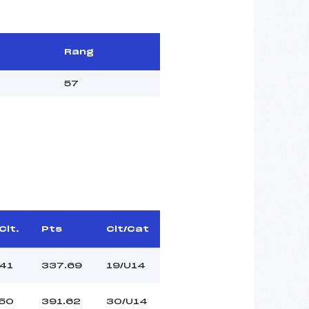
Rang
57
Clt.
Pts
Clt/Cat
41
337.69
19/U14
50
391.62
30/U14