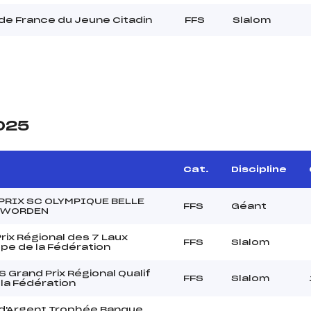
de France du Jeune Citadin
FFS
Slalom
2025
Cat.
Discipline
PRIX SC OLYMPIQUE BELLE
FFS
Géant
 WORDEN
rix Régional des 7 Laux
FFS
Slalom
Cpe de la Fédération
Grand Prix Régional Qualif
FFS
Slalom
la Fédération
d'Argent Trophée Banque