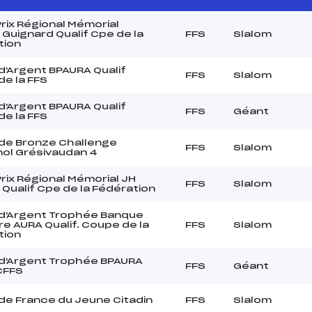
rix Régional Mémorial
Guignard Qualif Cpe de la
FFS
Slalom
tion
'Argent BPAURA Qualif
FFS
Slalom
e la FFS
'Argent BPAURA Qualif
FFS
Géant
e la FFS
de Bronze Challenge
FFS
Slalom
nol Grésivaudan 4
rix Régional Mémorial JH
FFS
Slalom
Qualif Cpe de la Fédération
d'Argent Trophée Banque
re AURA Qualif. Coupe de la
FFS
Slalom
tion
d'Argent Trophée BPAURA
FFS
Géant
 CFFS
de France du Jeune Citadin
FFS
Slalom