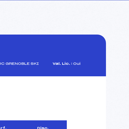
C GRENOBLE SKI
Val. Lic. :
Oui
rf.
Disc.