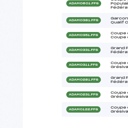
Populai
ADAM0601.FFS
Fédéra
Garcon
ADAM0381.FFS
Qualif 
Coupe d
ADAM0351.FFS
Coupe d
Grand P
ADAM0331.FFS
Fédéra
Coupe 
ADAM0311.FFS
Grésiv
Grand P
ADAM0281.FFS
Fédéra
Coupe 
ADAM0231.FFS
Grésiv
Coupe 
ADAM0122.FFS
Grésiva