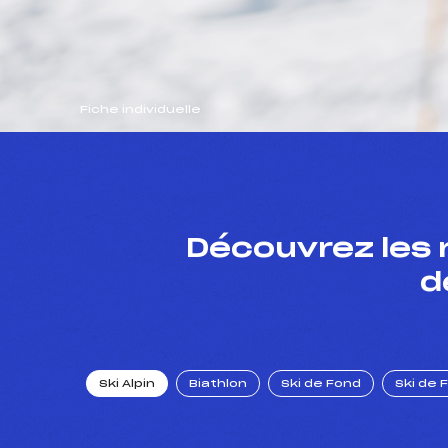
Fiche individuelle
Découvrez les 
d
Ski Alpin
Biathlon
Ski de Fond
Ski de 