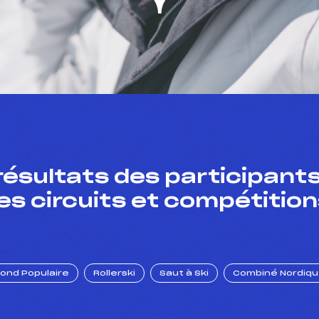
résultats des participants
es circuits et compétition
Fond Populaire
Rollerski
Saut à Ski
Combiné Nordiq