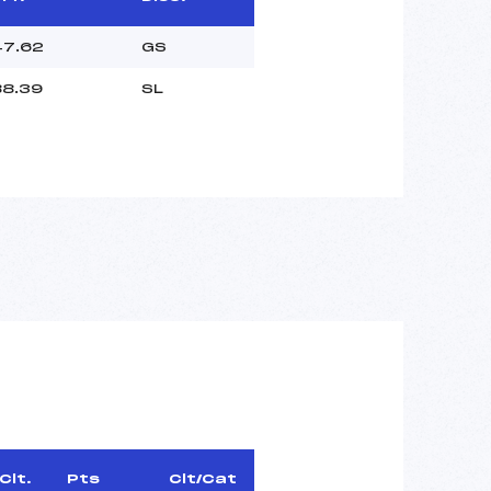
7.62
GS
8.39
SL
Clt.
Pts
Clt/Cat