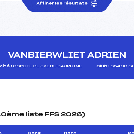
Affiner les résultats
VANBIERWLIET ADRIEN
ité :
COMITE DE SKI DU DAUPHINE
Club :
05480 GU
(10ème liste FFS 2026)
s
Rang
Date
Pe