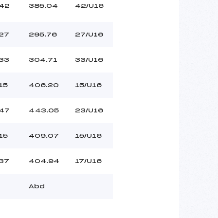
42
385.04
42/U16
27
295.76
27/U16
33
304.71
33/U16
15
406.20
15/U16
47
443.05
23/U16
15
409.07
15/U16
37
404.94
17/U16
Abd