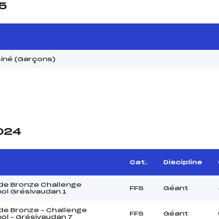
25
iné (Garçons)
2024
Cat.
Discipline
de Bronze Challenge
FFS
Géant
ol Grésivaudan 1
de Bronze – Challenge
FFS
Géant
ol – Grésivaudan 7