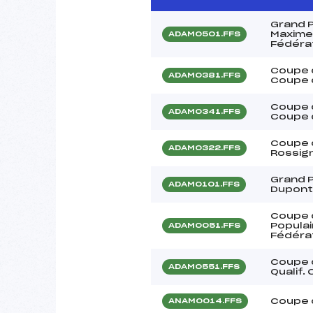
Grand P
Maxime 
ADAM0501.FFS
Fédéra
Coupe d
ADAM0381.FFS
Coupe d
Coupe d
ADAM0341.FFS
Coupe d
Coupe 
ADAM0322.FFS
Rossig
Grand P
ADAM0101.FFS
Dupont 
Coupe 
Populai
ADAM0051.FFS
Fédéra
Coupe 
ADAM0551.FFS
Qualif.
Coupe 
ANAM0014.FFS