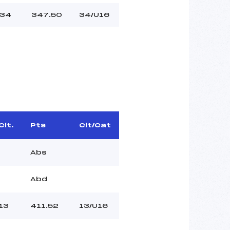
34
347.50
34/U16
Clt.
Pts
Clt/Cat
Abs
Abd
13
411.52
13/U16