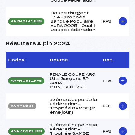
Coupe Fédération
Coupe d'Argent
U14 – Trophée
Banque Populaire
FFS
AAPM0141.FFS
AURA 2025 – Qualif
Coupe Fédération
Résultats Alpin 2024
Codex
Course
Cat.
FINALE COUPE ARG
U14 Garçons BP
FFS
AAPM0611.FFS
AURA
MONTGENEVRE
13ème Coupe de la
Fédération –
FFS
ANAM0581
Trophée SAMSE (2
éme jour)
13ème Coupe de la
Fédération –
FFS
ANAM0321.FFS
Trophée SAMSE