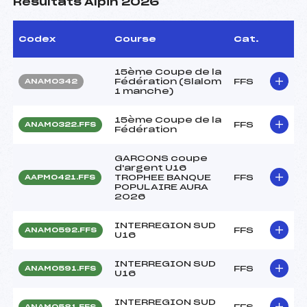
Résultats Alpin 2026
Codex
Course
Cat.
15ème Coupe de la
Fédération (Slalom
FFS
ANAM0342
1 manche)
15ème Coupe de la
FFS
ANAM0322.FFS
Fédération
GARCONS coupe
d'argent U16
TROPHEE BANQUE
FFS
AAPM0421.FFS
POPULAIRE AURA
2026
INTERREGION SUD
FFS
ANAM0592.FFS
U16
INTERREGION SUD
FFS
ANAM0591.FFS
U16
INTERREGION SUD
FFS
ANAM0581.FFS