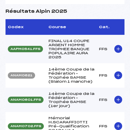
Résultats Alpin 2025
Codex
Course
Cat.
FINAL U14 COUPE
ARGENT HOMME
TROPHEE BANQUE
FFS
AAPM0541.FFS
POPULAIRE AURA
2025
14ème Coupe de la
Fédération –
FFS
ANAM0621
Trophée SAMSE
(Slalom 1 manche)
14ème Coupe de la
Fédération –
FFS
ANAM0601.FFS
Trophée SAMSE
(1er jour)
Mémorial
H.SCARAFFIOTTI
Pré-Qualification
FFS
ANAM0702.FFS