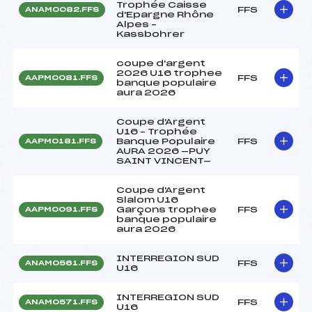
Trophée Caisse
FFS
ANAM0082.FFS
d'Epargne Rhône
Alpes –
Kassbohrer
coupe d'argent
2026 U16 trophee
FFS
AAPM0081.FFS
banque populaire
aura 2026
Coupe d'Argent
U16 – Trophée
Banque Populaire
FFS
AAPM0181.FFS
AURA 2026 —PUY
SAINT VINCENT—
Coupe d'Argent
Slalom U16
Garçons trophee
FFS
AAPM0091.FFS
banque populaire
aura 2026
INTERREGION SUD
FFS
ANAM0561.FFS
U16
INTERREGION SUD
FFS
ANAM0571.FFS
U16