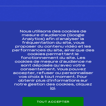
CONTACT
Nous utilisons des cookies de
ESPACE PRESSE
mesure d’audience (Google
Analytics) afin d’analyser la
fréquentation du site, vous
Ressources
proposer du contenu vidéo et les
performances du site, ainsi que des
Pass’Neige
cookies permettant le
Projet sportif fédéral
fonctionnement du site. Les
cookies de mesure d’audience ne
Projet de performance fédéral
sont déposés qu’avec votre
Antidopage
consentement. Vous pouvez
Pôle Développement, Formation, Suivi
accepter, refuser ou personnaliser
Scientifique
vos choix à tout moment. Pour
Listes ministérielles
obtenir plus d'informations sur
notre gestion des cookies, cliquez
Pôle vie de l’athlète
ici
.
Enseignement professionnel
Informatique et chronométrage
Circuits
TOUT ACCEPTER