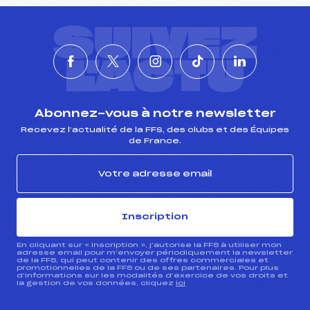
SUIVEZ
L'ACTU
Abonnez-vous à notre newsletter
Recevez l’actualité de la FFS, des clubs et des Équipes
de France.
Inscription
En cliquant sur « inscription », j’autorise la FFS à utiliser mon
adresse email pour m’envoyer périodiquement la newsletter
de la FFS, qui peut contenir des offres commerciales et
promotionnelles de la FFS ou de ses partenaires. Pour plus
d’informations sur les modalités d’exercice de vos droits et
la gestion de vos données, cliquez
ici