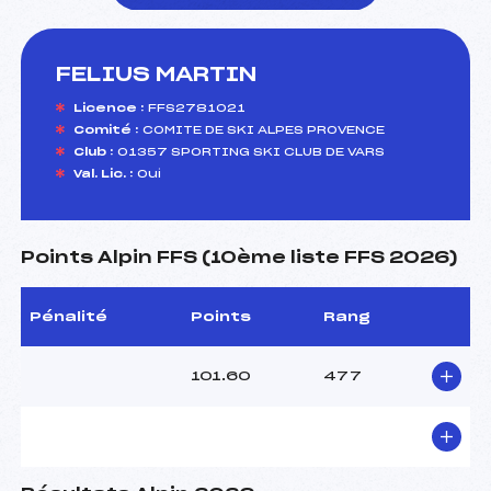
FELIUS MARTIN
foi(s) le ski
Licence :
FFS2781021
Comité :
COMITE DE SKI ALPES PROVENCE
Club :
01357 SPORTING SKI CLUB DE VARS
Val. Lic. :
Oui
Points Alpin FFS (10ème liste FFS 2026)
Pénalité
Points
Rang
101.60
477