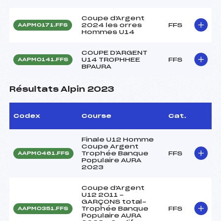
Coupe d'Argent
2024 les orres
FFS
AAPM0171.FFS
Hommes U14
COUPE D'ARGENT
U14 TROPHHEE
FFS
AAPM0141.FFS
BPAURA
Résultats Alpin 2023
Codex
Course
Cat.
Finale U12 Homme
Coupe Argent
Trophée Banque
FFS
AAPM0461.FFS
Populaire AURA
2023
Coupe d'Argent
U12 2011 -
GARÇONS total-
Trophée Banque
FFS
AAPM0351.FFS
Populaire AURA