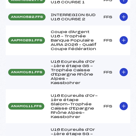
U16 COURSE 1
INTERREGION SUD
FFS
ANAM0582.FFS
U16 COURSE 2
Coupe d'Argent
U16 – Trophée
Banque Populaire
FFS
AAPM0291.FFS
AURA 2026 – Qualif
Coupe Fédération
U16 Ecureuils d'Or
-1ère étape GS -
Trophée Caisse
FFS
ANAM0161.FFS
d'Epargne Rhône
Alpes –
Kassbohrer
U16 Ecureuils d'Or-
1ère étape
Slalom-Trophée
FFS
ANAM0111.FFS
Caisse d'Epargne
Rhône Alpes-
Kassbohrer
U16 Ecureuils d'Or
-1ère étape SG -