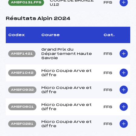
COUPE DE BRONZE
FFS
AMBF0131.FFS
U12
Résultats Alpin 2024
Codex
Course
Cat.
Grand Prix du
Département Haute
FFS
AMBF1421
Savoie
Micro Coupe Arve et
FFS
AMBF1042
Giffre
Micro Coupe Arve et
FFS
AMBF0932
Giffre
Micro Coupe Arve et
FFS
AMBF0601
Giffre
Micro Coupe Arve et
FFS
AMBF0281
Giffre