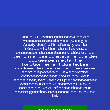
CONTACT
Nous utilisons des cookies de
ESPACE PRESSE
mesure d’audience (Google
Analytics) afin d’analyser la
fréquentation du site, vous
Ressources
proposer du contenu vidéo et les
performances du site, ainsi que des
Pass’Neige
cookies permettant le
Projet sportif fédéral
fonctionnement du site. Les
cookies de mesure d’audience ne
Projet de performance fédéral
sont déposés qu’avec votre
Antidopage
consentement. Vous pouvez
Pôle Développement, Formation, Suivi
accepter, refuser ou personnaliser
Scientifique
vos choix à tout moment. Pour
Listes ministérielles
obtenir plus d'informations sur
notre gestion des cookies, cliquez
Pôle vie de l’athlète
ici
.
Enseignement professionnel
Informatique et chronométrage
Circuits