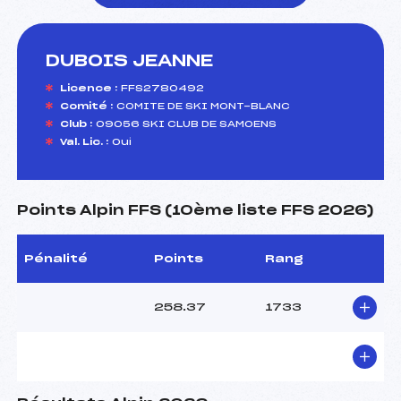
DUBOIS JEANNE
foi(s) le ski
Licence :
FFS2780492
Comité :
COMITE DE SKI MONT-BLANC
Club :
09056 SKI CLUB DE SAMOENS
Val. Lic. :
Oui
Points Alpin FFS (10ème liste FFS 2026)
Pénalité
Points
Rang
258.37
1733