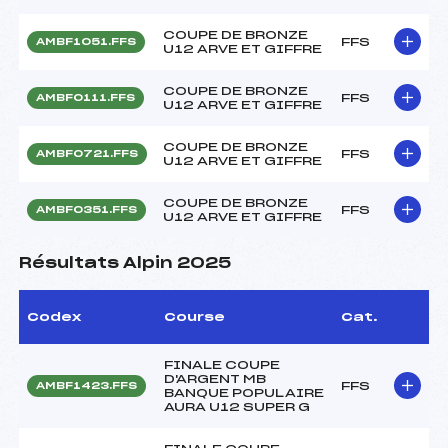
COUPE DE BRONZE
FFS
AMBF1051.FFS
U12 ARVE ET GIFFRE
COUPE DE BRONZE
FFS
AMBF0111.FFS
U12 ARVE ET GIFFRE
COUPE DE BRONZE
FFS
AMBF0721.FFS
U12 ARVE ET GIFFRE
COUPE DE BRONZE
FFS
AMBF0351.FFS
U12 ARVE ET GIFFRE
Résultats Alpin 2025
Codex
Course
Cat.
FINALE COUPE
D'ARGENT MB
FFS
AMBF1423.FFS
BANQUE POPULAIRE
AURA U12 SUPER G