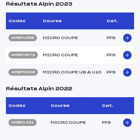
Résultats Alpin 2023
Codex
Course
Cat.
MICRO COUPE
FFS
AMBF1052
MICRO COUPE
FFS
AMBF0672
MICRO COUPE U8 & U10
FFS
AMBF0402
Résultats Alpin 2022
Codex
Course
Cat.
MICRO COUPE
FFS
AMBF1421