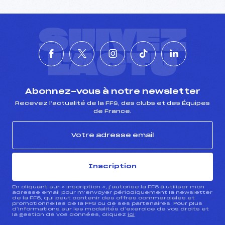
SUIVEZ
L'ACTU
Abonnez-vous à notre newsletter
Recevez l’actualité de la FFS, des clubs et des Équipes
de France.
Inscription
En cliquant sur « inscription », j’autorise la FFS à utiliser mon
adresse email pour m’envoyer périodiquement la newsletter
de la FFS, qui peut contenir des offres commerciales et
promotionnelles de la FFS ou de ses partenaires. Pour plus
d’informations sur les modalités d’exercice de vos droits et
la gestion de vos données, cliquez
ici