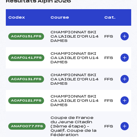
Résultats Alpin 2026
Codex
Course
Cat.
CHAMPIONNAT SKI
CA L'AIGLE D'OR U14
FFS
ACAF0151.FFS
DAMES
CHAMPIONNAT SKI
CA L'AIGLE D'OR U14
FFS
ACAF0141.FFS
DAMES
CHAMPIONNAT SKI
CA L'AIGLE D'OR U14
FFS
ACAF0131.FFS
DAMES
CHAMPIONNAT SKI
CA L'AIGLE D'OR U14
FFS
ACAF0121.FFS
DAMES
Coupe de France
du Jeune Citadin
(3ème étape) –
FFS
ANAF0077.FFS
Qualif. Coupe de la
Fédération