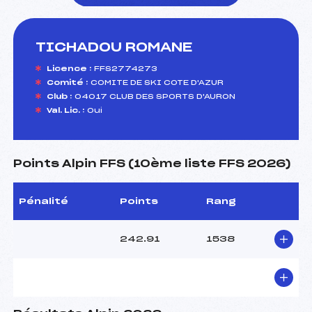
TICHADOU ROMANE
foi(s) le ski
Licence :
FFS2774273
Comité :
COMITE DE SKI COTE D'AZUR
Club :
04017 CLUB DES SPORTS D'AURON
Val. Lic. :
Oui
Points Alpin FFS (10ème liste FFS 2026)
Pénalité
Points
Rang
242.91
1538