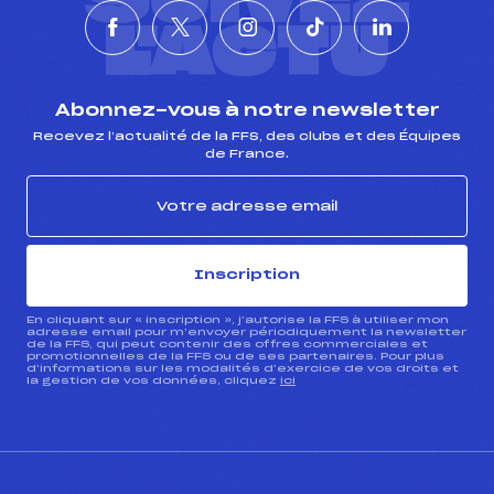
SUIVEZ
L'ACTU
Abonnez-vous à notre newsletter
Recevez l’actualité de la FFS, des clubs et des Équipes
de France.
Inscription
En cliquant sur « inscription », j’autorise la FFS à utiliser mon
adresse email pour m’envoyer périodiquement la newsletter
de la FFS, qui peut contenir des offres commerciales et
promotionnelles de la FFS ou de ses partenaires. Pour plus
d’informations sur les modalités d’exercice de vos droits et
la gestion de vos données, cliquez
ici