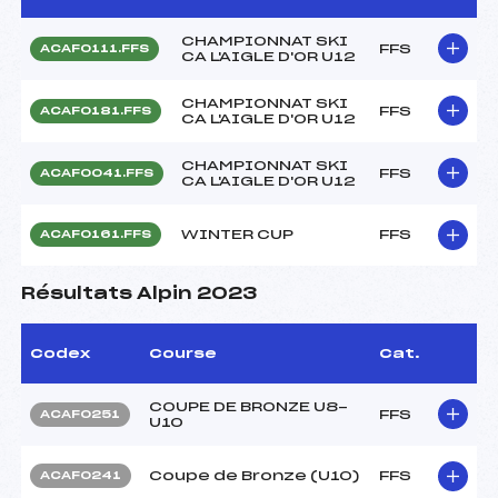
CHAMPIONNAT SKI
FFS
ACAF0111.FFS
CA L'AIGLE D'OR U12
CHAMPIONNAT SKI
FFS
ACAF0181.FFS
CA L'AIGLE D'OR U12
CHAMPIONNAT SKI
FFS
ACAF0041.FFS
CA L'AIGLE D'OR U12
WINTER CUP
FFS
ACAF0161.FFS
Résultats Alpin 2023
Codex
Course
Cat.
COUPE DE BRONZE U8-
FFS
ACAF0251
U10
Coupe de Bronze (U10)
FFS
ACAF0241