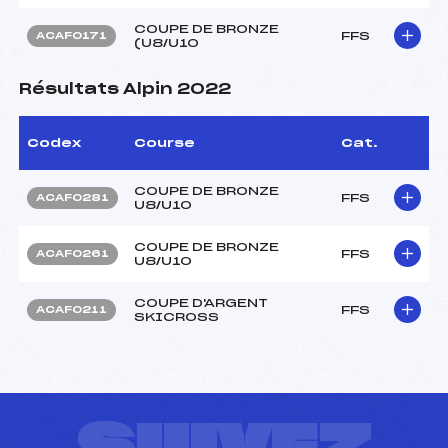
COUPE DE BRONZE
FFS
ACAF0171
(U8/U10
Résultats Alpin 2022
Codex
Course
Cat.
COUPE DE BRONZE
FFS
ACAF0281
U8/U10
COUPE DE BRONZE
FFS
ACAF0261
U8/U10
COUPE D'ARGENT
FFS
ACAF0211
SKICROSS