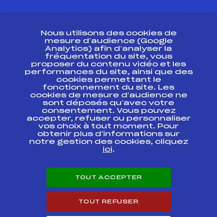
CONTACT
Nous utilisons des cookies de
ESPACE PRESSE
mesure d’audience (Google
Analytics) afin d’analyser la
fréquentation du site, vous
Ressources
proposer du contenu vidéo et les
performances du site, ainsi que des
Pass’Neige
cookies permettant le
Projet sportif fédéral
fonctionnement du site. Les
cookies de mesure d’audience ne
Projet de performance fédéral
sont déposés qu’avec votre
Antidopage
consentement. Vous pouvez
Pôle Développement, Formation, Suivi
accepter, refuser ou personnaliser
Scientifique
vos choix à tout moment. Pour
Listes ministérielles
obtenir plus d'informations sur
notre gestion des cookies, cliquez
Pôle vie de l’athlète
ici
.
Enseignement professionnel
Informatique et chronométrage
Circuits
TOUT ACCEPTER
Carrières
Développement des habiletés mentales
TOUT REFUSER