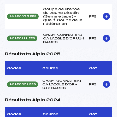
Coupe de France
du Jeune Citadin
(3ème étape) –
FFS
ANAF0075.FFS
Qualif. Coupe de la
Fédération
CHAMPIONNAT SKI
CA L'AIGLE D'OR U14
FFS
ACAF0111.FFS
DAMES
Résultats Alpin 2025
Codex
Course
Cat.
CHAMPIONNAT SKI
CA L'AIGLE D'OR –
FFS
ACAF0051.FFS
U12 DAMES
Résultats Alpin 2024
Codex
Course
Cat.