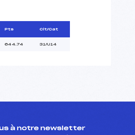
Pts
Clt/Cat
644.74
31/U14
s à notre newsletter