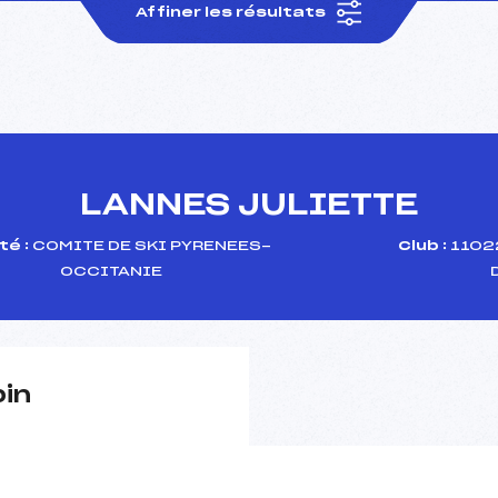
Affiner les résultats
LANNES JULIETTE
té :
COMITE DE SKI PYRENEES-
Club :
1102
OCCITANIE
pin