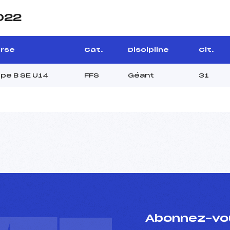
2022
rse
Cat.
Discipline
Clt.
pe B SE U14
FFS
Géant
31
Abonnez-vou