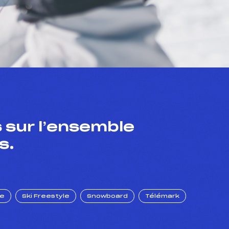
 sur l’ensemble
s.
ue
Ski Freestyle
Snowboard
Télémark