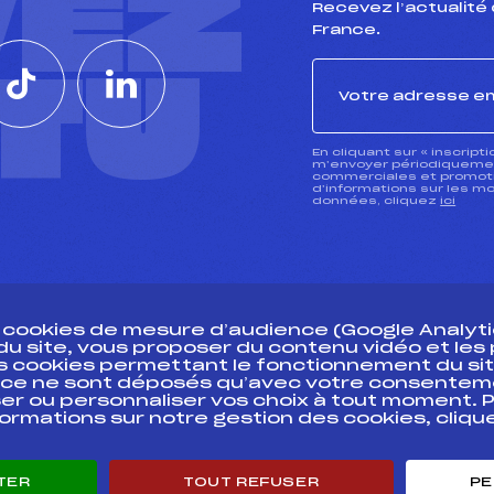
VEZ
Recevez l’actualité 
France.
CTU
En cliquant sur « inscript
m’envoyer périodiquement
commerciales et promotio
d’informations sur les mo
données, cliquez
ici
s cookies de mesure d’audience (Google Analytic
 du site, vous proposer du contenu vidéo et le
des cookies permettant le fonctionnement du sit
essources
ce ne sont déposés qu’avec votre consentem
Pass’Neige
Pôle vie de l’
er ou personnaliser vos choix à tout moment. P
formations sur notre gestion des cookies, cliq
Projet sportif fédéral
Enseignemen
Projet de performance fédéral
Informatiqu
Antidopage
Circuits
TER
TOUT REFUSER
PE