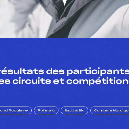
résultats des participants
es circuits et compétition
Fond Populaire
Rollerski
Saut à Ski
Combiné Nordiq