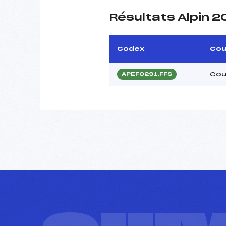
Résultats Alpin 
Codex
Cou
Cou
APEF0291.FFS