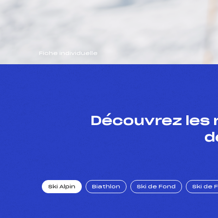
Fiche individuelle
Découvrez les 
d
Ski Alpin
Biathlon
Ski de Fond
Ski de 