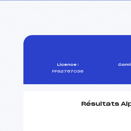
Licence :
Comi
FFS2767036
Résultats Al