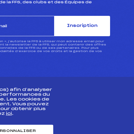
de la FFS, des clubs et des Équipes de
Inscription
ion », j’autorise la FFS à utiliser mon adresse email pour
 la newsletter de la FFS, qui peut contenir des offres
nnelles de la FFS ou de ses partenaires. Pour plus
dalités d’exercice de vos droits et la gestion de vos
s) afin d’analyser
s performances du
e. Les cookies de
ent. Vous pouvez
athlète
our obtenir plus
uez
ici
.
t professionnel
e et chronométrage
RSONNALISER