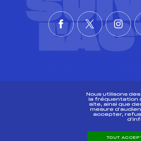
SUI
L'A
Nous utilisons de
la fréquentation
site, ainsi que 
R
mesure d’audien
accepter, refus
d'in
CONTACT
TOUT ACCEP
ESPACE PRESSE