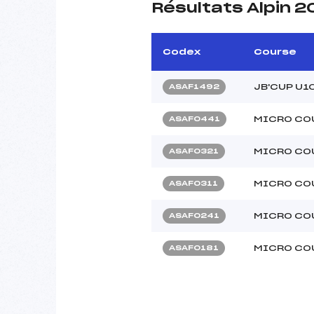
Résultats Alpin 
Codex
Course
JB'CUP U1
ASAF1492
MICRO CO
ASAF0441
MICRO CO
ASAF0321
MICRO CO
ASAF0311
MICRO CO
ASAF0241
MICRO COU
ASAF0181