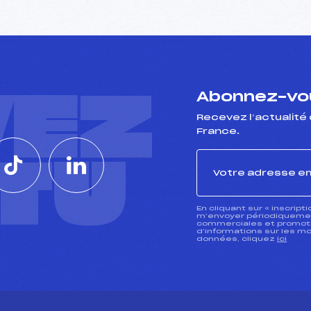
VEZ
Abonnez-vou
Recevez l’actualité 
France.
CTU
En cliquant sur « inscript
m’envoyer périodiquement
commerciales et promotio
d’informations sur les mo
données, cliquez
ici