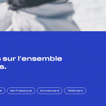
 sur l’ensemble
s.
ue
Ski Freestyle
Snowboard
Télémark