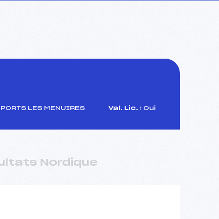
SPORTS LES MENUIRES
Val. Lic. :
Oui
ultats Nordique