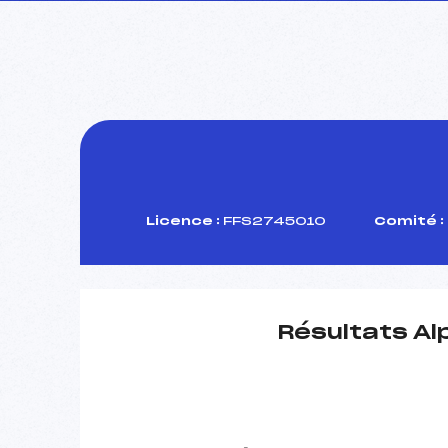
Licence :
FFS2745010
Comité :
Résultats Al