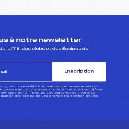
s à notre newsletter
de la FFS, des clubs et des Équipes de
Inscription
ion », j’autorise la FFS à utiliser mon adresse email pour
 la newsletter de la FFS, qui peut contenir des offres
nnelles de la FFS ou de ses partenaires. Pour plus
dalités d’exercice de vos droits et la gestion de vos