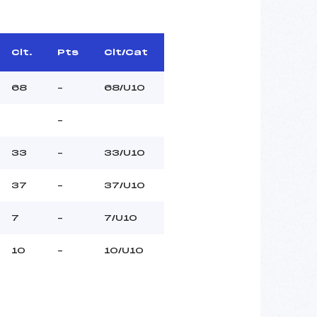
Clt.
Pts
Clt/Cat
68
–
68/U10
–
33
–
33/U10
37
–
37/U10
7
–
7/U10
10
–
10/U10