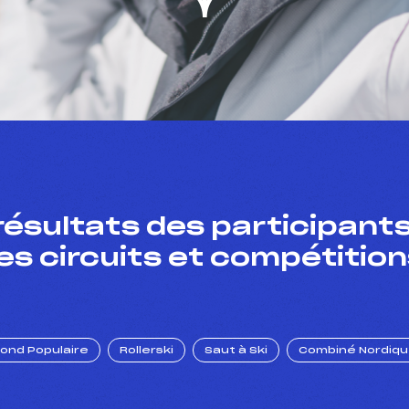
résultats des participants
es circuits et compétition
Fond Populaire
Rollerski
Saut à Ski
Combiné Nordiq