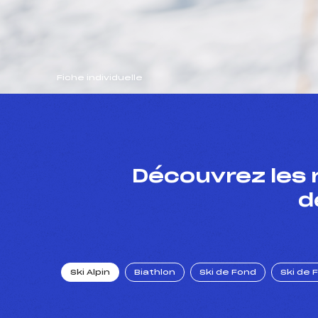
Fiche individuelle
Découvrez les 
d
Ski Alpin
Biathlon
Ski de Fond
Ski de 