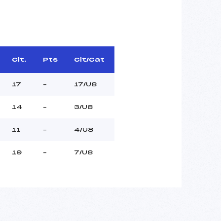
Clt.
Pts
Clt/Cat
17
–
17/U8
14
–
3/U8
11
–
4/U8
19
–
7/U8