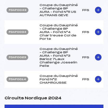
Coupe du Dauphiné
– Challenge BP
FFS
FDAF0043
AURA – Fond N°5 US
AUTRANS GEVE
Coupe du Dauphiné
– Challenge BP
AURA – Fond N°4
FFS
FDAF0034
Chartreuse Col de
Porte
Coupe du Dauphiné
– Challenge BP
AURA – Fond N°3
FFS
FDAF0023
Barioz 7Laux
Challenge Josselin
Pelle
Coupe du Dauphiné
Fond N°2
FFS
FDAF0014
CHAMROUSSE
Circuits Nordique 2024