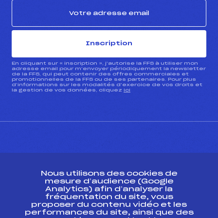
Inscription
En cliquant sur « inscription », j’autorise la FFS à utiliser mon
adresse email pour m’envoyer périodiquement la newsletter
de la FFS, qui peut contenir des offres commerciales et
promotionnelles de la FFS ou de ses partenaires. Pour plus
d’informations sur les modalités d’exercice de vos droits et
la gestion de vos données, cliquez
ici
CONTACT
Nous utilisons des cookies de
ESPACE PRESSE
mesure d’audience (Google
Analytics) afin d’analyser la
fréquentation du site, vous
Ressources
proposer du contenu vidéo et les
performances du site, ainsi que des
Pass’Neige