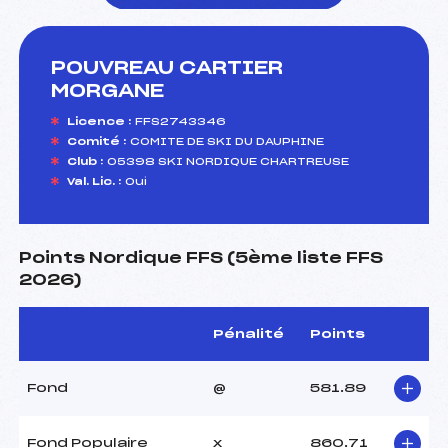
POUVREAU CARTIER
foi(s) le ski
MORGANE
Licence :
FFS2743346
Comité :
COMITE DE SKI DU DAUPHINE
Club :
05398 SKI NORDIQUE CHARTREUSE
Val. Lic. :
Oui
Points Nordique FFS (5ème liste FFS
2026)
Pénalité
Points
Fond
@
581.89
Fond Populaire
x
860.71