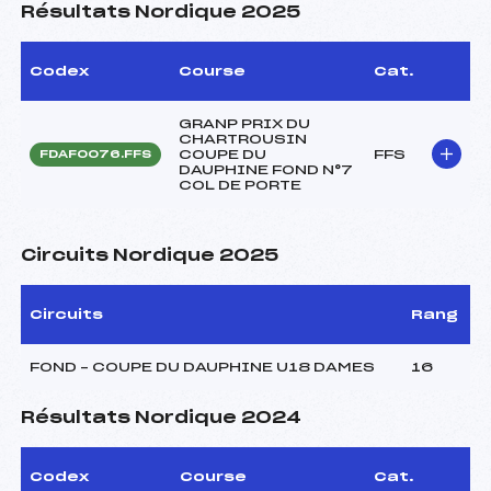
Résultats Nordique 2025
Codex
Course
Cat.
GRANP PRIX DU
CHARTROUSIN
COUPE DU
FFS
FDAF0076.FFS
DAUPHINE FOND N°7
COL DE PORTE
Circuits Nordique 2025
Circuits
Rang
FOND – COUPE DU DAUPHINE U18 DAMES
16
Résultats Nordique 2024
Codex
Course
Cat.