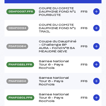
COUPE DU COMITE
DAUPHINE FOND N°1
FFS
ODAF0037.FFS
POURSUITE
COUPE DU COMITE
DAUPHINE FOND N°1
FFS
ODAF0034
TRAIL
Coupe du Dauphiné
– Challenge BP
FFS
FDAF0064
AURA – Fond N°6 SA
MEAUDRE GEVE
Samse National
Tour 6 – Pays
FFS
FNAF0221.FFS
Rochois
Samse National
Tour 6 – Pays
FFS
FNAF0204
Rochois
Samse National
Tour 6 – Pays
FFS
FNAF0201.FFS
Rochois