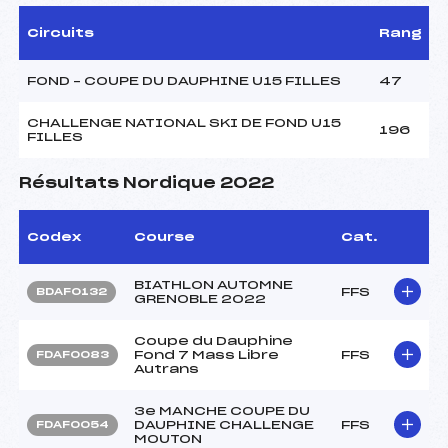
Circuits
Rang
FOND – COUPE DU DAUPHINE U15 FILLES
47
CHALLENGE NATIONAL SKI DE FOND U15
196
FILLES
Résultats Nordique 2022
Codex
Course
Cat.
BIATHLON AUTOMNE
FFS
BDAF0132
GRENOBLE 2022
Coupe du Dauphine
Fond 7 Mass Libre
FFS
FDAF0083
Autrans
3e MANCHE COUPE DU
DAUPHINE CHALLENGE
FFS
FDAF0054
MOUTON