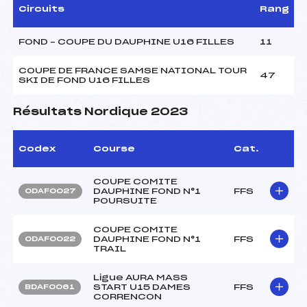
Circuits
Rang
FOND – COUPE DU DAUPHINE U16 FILLES
11
COUPE DE FRANCE SAMSE NATIONAL TOUR
47
SKI DE FOND U16 FILLES
Résultats Nordique 2023
Codex
Course
Cat.
COUPE COMITE
DAUPHINE FOND N°1
FFS
ODAF0027
POURSUITE
COUPE COMITE
DAUPHINE FOND N°1
FFS
ODAF0022
TRAIL
Ligue AURA MASS
START U15 DAMES
FFS
BDAF0061
CORRENCON