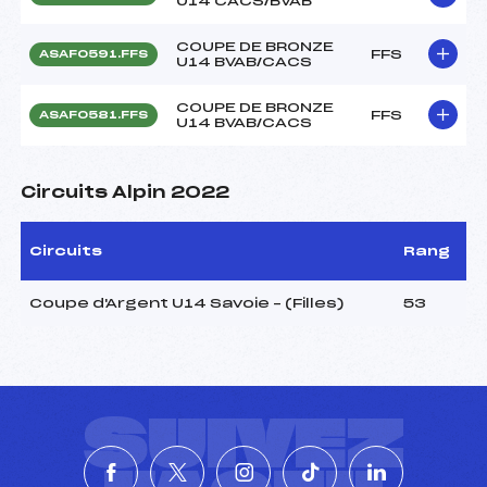
U14 CACS/BVAB
COUPE DE BRONZE
FFS
ASAF0591.FFS
U14 BVAB/CACS
COUPE DE BRONZE
FFS
ASAF0581.FFS
U14 BVAB/CACS
Circuits Alpin 2022
Circuits
Rang
Coupe d'Argent U14 Savoie – (Filles)
53
SUIVEZ