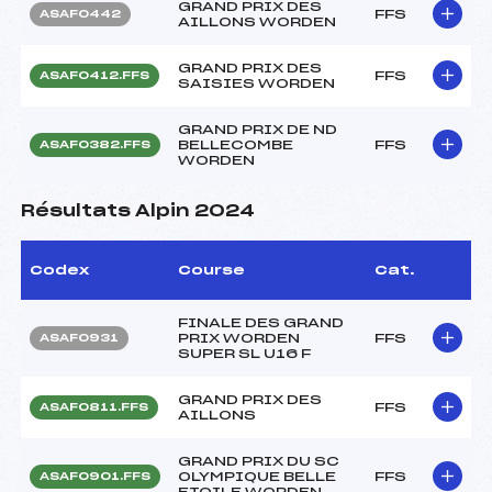
GRAND PRIX DES
FFS
ASAF0442
AILLONS WORDEN
GRAND PRIX DES
FFS
ASAF0412.FFS
SAISIES WORDEN
GRAND PRIX DE ND
BELLECOMBE
FFS
ASAF0382.FFS
WORDEN
Résultats Alpin 2024
Codex
Course
Cat.
FINALE DES GRAND
PRIX WORDEN
FFS
ASAF0931
SUPER SL U16 F
GRAND PRIX DES
FFS
ASAF0811.FFS
AILLONS
GRAND PRIX DU SC
OLYMPIQUE BELLE
FFS
ASAF0901.FFS
ETOILE WORDEN