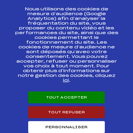
CONTACT
Nous utilisons des cookies de
ESPACE PRESSE
mesure d’audience (Google
Analytics) afin d’analyser la
fréquentation du site, vous
Ressources
proposer du contenu vidéo et les
performances du site, ainsi que des
Pass’Neige
cookies permettant le
Projet sportif fédéral
fonctionnement du site. Les
cookies de mesure d’audience ne
Projet de performance fédéral
sont déposés qu’avec votre
Antidopage
consentement. Vous pouvez
Pôle Développement, Formation, Suivi
accepter, refuser ou personnaliser
Scientifique
vos choix à tout moment. Pour
Listes ministérielles
obtenir plus d'informations sur
notre gestion des cookies, cliquez
Pôle vie de l’athlète
ici
.
Enseignement professionnel
Informatique et chronométrage
Circuits
TOUT ACCEPTER
Carrières
Développement des habiletés mentales
TOUT REFUSER
PERSONNALISER