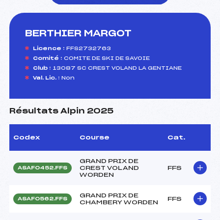
BERTHIER MARGOT
foi(s) le ski
Licence :
FFS2732763
Comité :
COMITE DE SKI DE SAVOIE
Club :
13087 SC CREST VOLAND LA GENTIANE
Val. Lic. :
Non
Résultats Alpin 2025
Codex
Course
Cat.
GRAND PRIX DE
CREST VOLAND
FFS
ASAF0452.FFS
WORDEN
GRAND PRIX DE
FFS
ASAF0562.FFS
CHAMBERY WORDEN