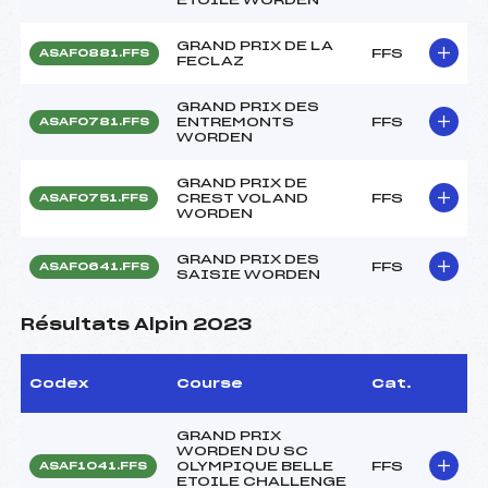
GRAND PRIX DE LA
FFS
ASAF0881.FFS
FECLAZ
GRAND PRIX DES
ENTREMONTS
FFS
ASAF0781.FFS
WORDEN
GRAND PRIX DE
CREST VOLAND
FFS
ASAF0751.FFS
WORDEN
GRAND PRIX DES
FFS
ASAF0641.FFS
SAISIE WORDEN
Résultats Alpin 2023
Codex
Course
Cat.
GRAND PRIX
WORDEN DU SC
OLYMPIQUE BELLE
FFS
ASAF1041.FFS
ETOILE CHALLENGE