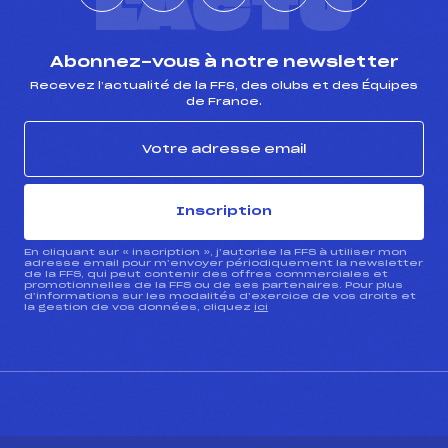
L'ACTU
Abonnez-vous à notre newsletter
Recevez l’actualité de la FFS, des clubs et des Équipes
de France.
Inscription
En cliquant sur « inscription », j’autorise la FFS à utiliser mon
adresse email pour m’envoyer périodiquement la newsletter
de la FFS, qui peut contenir des offres commerciales et
promotionnelles de la FFS ou de ses partenaires. Pour plus
d’informations sur les modalités d’exercice de vos droits et
la gestion de vos données, cliquez
ici