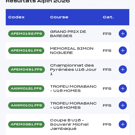
Résultats Alpin 2026
Codex
Course
Cat.
GRAND PRIX DE
FFS
APEM0192.FFS
BAREGES
MEMORIAL SIMON
FFS
APEM0191.FFS
NOGUERE
Championnat des
Pyrénées U16 Jour
FFS
APEM0491.FFS
1
TROFEU MORABANC
FFS
AANM0121.FFS
– U16 HOMES
TROFEU MORABANC
FFS
AANM0101.FFS
– U16 HOMES
Coupe B U16 –
Souvenir Michel
FFS
APEM0381.FFS
Jambaqué