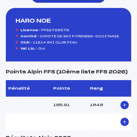
HARO NOE
foi(s) le ski
Licence :
FFS2725579
Comité :
COMITE DE SKI PYRENEES-OCCITANIE
Club :
11214 SKI CLUB PIAU
Val. Lic. :
Oui
Points Alpin FFS (10ème liste FFS 2026)
Pénalité
Points
Rang
185.91
1648