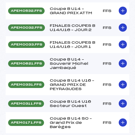
Coupe B U14 –
FFS
APEM0532.FFS
GRAND PRIX ATTM
FINALES COUPES B
FFS
APEM0032.FFS
U14/U16 – JOUR 2
FINALES COUPES B
FFS
APEM0033.FFS
U14/U16 – JOUR 1
Coupe B U14 –
Souvenir Michel
FFS
APEM0621.FFS
Jambaqué
Coupe B U14 U16 –
GRAND PRIX DE
FFS
APEM0331.FFS
PEYRAGUDES
Coupe B U14 U16
FFS
APEM0311.FFS
Secteur Ouest
Coupe B U14 SO –
Grand Prix de
FFS
APEM0171.FFS
Barèges