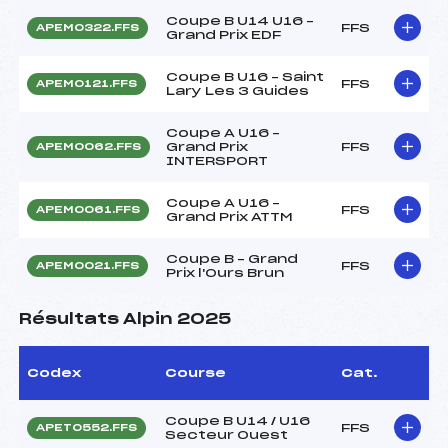
Coupe B U14 U16 –
FFS
APEM0322.FFS
Grand Prix EDF
Coupe B U16 – Saint
FFS
APEM0121.FFS
Lary Les 3 Guides
Coupe A U16 –
Grand Prix
FFS
APEM0062.FFS
INTERSPORT
Coupe A U16 –
FFS
APEM0061.FFS
Grand Prix ATTM
Coupe B – Grand
FFS
APEM0021.FFS
Prix l'Ours Brun
Résultats Alpin 2025
Codex
Course
Cat.
Coupe B U14 / U16
FFS
APET0552.FFS
Secteur Ouest