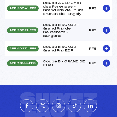
Coupe A U12 Chpt
des Pyrenees –
FFS
APEM0541.FFS
Grand Prix de l'Ours
Brun et de l'Engaly
Coupe B SO U12 –
Grand Prix de
FFS
APEM0521.FFS
Cauterets –
Garçons
Coupe B SO U12
FFS
APEM0271.FFS
Grand Prix EDF
Coupe B – GRAND DE
FFS
APEM0111.FFS
PIAU
SUIVEZ
L'ACTU