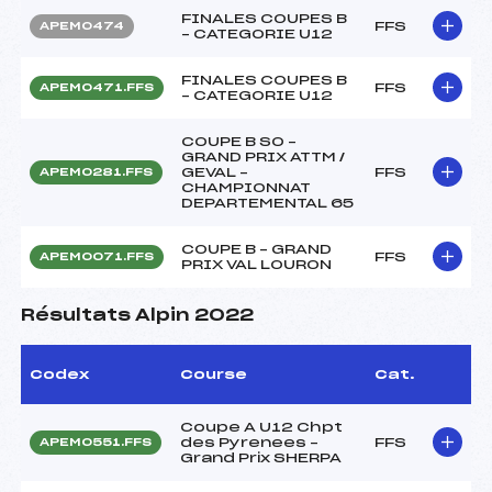
FINALES COUPES B
FFS
APEM0474
– CATEGORIE U12
FINALES COUPES B
FFS
APEM0471.FFS
– CATEGORIE U12
COUPE B SO –
GRAND PRIX ATTM /
GEVAL –
FFS
APEM0281.FFS
CHAMPIONNAT
DEPARTEMENTAL 65
COUPE B – GRAND
FFS
APEM0071.FFS
PRIX VAL LOURON
Résultats Alpin 2022
Codex
Course
Cat.
Coupe A U12 Chpt
des Pyrenees –
FFS
APEM0551.FFS
Grand Prix SHERPA