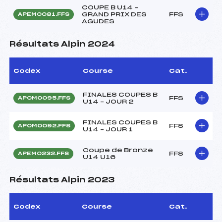
COUPE B U14 –
GRAND PRIX DES
FFS
APEM0081.FFS
AGUDES
Résultats Alpin 2024
Codex
Course
Cat.
FINALES COUPES B
FFS
APOM0095.FFS
U14 – JOUR 2
FINALES COUPES B
FFS
APOM0092.FFS
U14 – JOUR 1
Coupe de Bronze
FFS
APEM0232.FFS
U14 U16
Résultats Alpin 2023
Codex
Course
Cat.