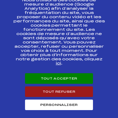
Nous utilisons des cookies de
ESPACE PRESSE
mesure d’audience (Google
Analytics) afin d’analyser la
fréquentation du site, vous
Ressources
proposer du contenu vidéo et les
performances du site, ainsi que des
Pass’Neige
cookies permettant le
Projet sportif fédéral
fonctionnement du site. Les
cookies de mesure d’audience ne
Projet de performance fédéral
sont déposés qu’avec votre
Antidopage
consentement. Vous pouvez
Pôle Développement, Formation, Suivi
accepter, refuser ou personnaliser
Scientifique
vos choix à tout moment. Pour
Listes ministérielles
obtenir plus d'informations sur
notre gestion des cookies, cliquez
Pôle vie de l’athlète
ici
.
Enseignement professionnel
Informatique et chronométrage
Circuits
TOUT ACCEPTER
Carrières
Développement des habiletés mentales
TOUT REFUSER
PERSONNALISER
© 2026 Fédération Française de Ski
Mentions légales
Politique de
confidentialité
Cookies