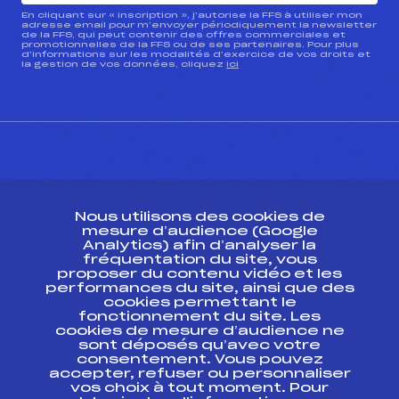
En cliquant sur « inscription », j’autorise la FFS à utiliser mon
adresse email pour m’envoyer périodiquement la newsletter
de la FFS, qui peut contenir des offres commerciales et
promotionnelles de la FFS ou de ses partenaires. Pour plus
d’informations sur les modalités d’exercice de vos droits et
la gestion de vos données, cliquez
ici
CONTACT
Nous utilisons des cookies de
ESPACE PRESSE
mesure d’audience (Google
Analytics) afin d’analyser la
fréquentation du site, vous
Ressources
proposer du contenu vidéo et les
performances du site, ainsi que des
Pass’Neige
cookies permettant le
Projet sportif fédéral
fonctionnement du site. Les
cookies de mesure d’audience ne
Projet de performance fédéral
sont déposés qu’avec votre
Antidopage
consentement. Vous pouvez
Pôle Développement, Formation, Suivi
accepter, refuser ou personnaliser
Scientifique
vos choix à tout moment. Pour