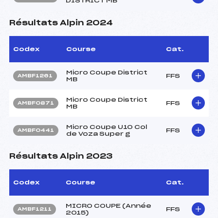
DISTRICT MB
Résultats Alpin 2024
Codex
Course
Cat.
Micro Coupe District
FFS
AMBF1261
MB
Micro Coupe District
FFS
AMBF0871
MB
Micro Coupe U10 Col
FFS
AMBF0441
de Voza Super g
Résultats Alpin 2023
Codex
Course
Cat.
MICRO COUPE (Année
FFS
AMBF1211
2015)