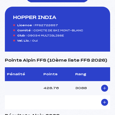
HOPPER INDIA
foi(s) le ski
Licence :
FFS2722657
Comité :
COMITE DE SKI MONT-BLANC
Club :
09034 MULTIGLISSE
Val. Lic. :
Oui
Points Alpin FFS (10ème liste FFS 2026)
Pénalité
Points
Rang
428.76
3088