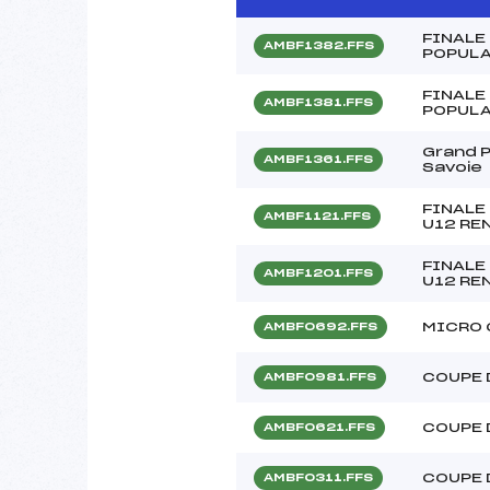
FINALE
AMBF1382.FFS
POPULA
FINALE
AMBF1381.FFS
POPULA
Grand 
AMBF1361.FFS
Savoie
FINALE
AMBF1121.FFS
U12 RE
FINALE
AMBF1201.FFS
U12 RE
MICRO 
AMBF0692.FFS
COUPE 
AMBF0981.FFS
COUPE 
AMBF0621.FFS
COUPE 
AMBF0311.FFS