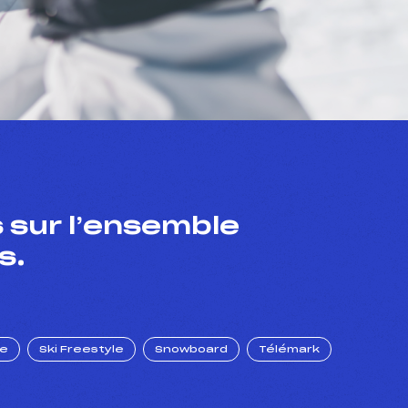
 sur l’ensemble
s.
ue
Ski Freestyle
Snowboard
Télémark