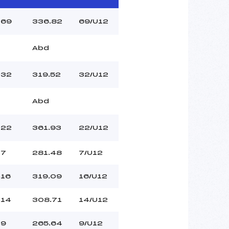
69
336.82
69/U12
Abd
32
319.52
32/U12
Abd
22
361.93
22/U12
7
281.48
7/U12
16
319.09
16/U12
14
308.71
14/U12
9
265.64
9/U12