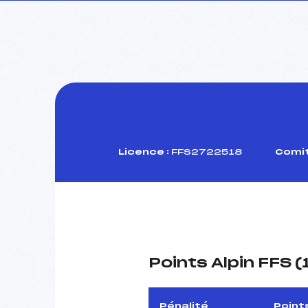
Licence :
FFS2722518
Comit
Points Alpin FFS 
Pénalité
Point