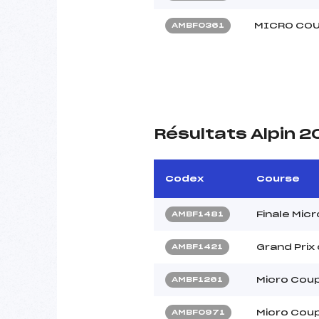
MICRO COU
AMBF0361
Résultats Alpin 
Codex
Course
Finale Mic
AMBF1481
Grand Prix
AMBF1421
Micro Coup
AMBF1261
Micro Coup
AMBF0971