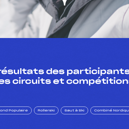
résultats des participants
es circuits et compétition
Fond Populaire
Rollerski
Saut à Ski
Combiné Nordiq