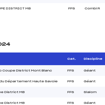
PE DISTRICT MB
FFS
Combi R
2024
Cat.
Discipline
ro Coupe District Mont Blanc
FFS
Géant
 du Département Haute Savoie
FFS
Géant
e District MB
FFS
Slalom
e District MB
FFS
Géant