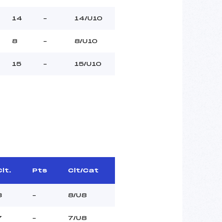
14
–
14/U10
8
–
8/U10
15
–
15/U10
Clt.
Pts
Clt/Cat
8
–
8/U8
7
–
7/U8