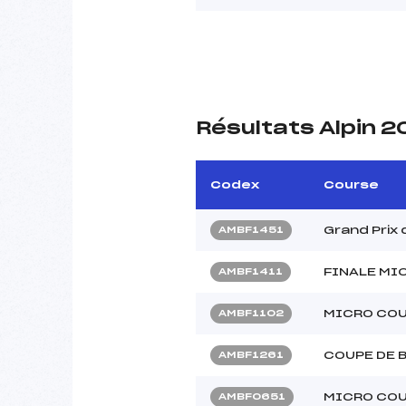
Résultats Alpin 
Codex
Course
Grand Prix
AMBF1451
FINALE MI
AMBF1411
MICRO COU
AMBF1102
COUPE DE 
AMBF1261
MICRO COU
AMBF0651