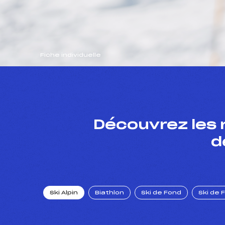
Fiche individuelle
Découvrez les 
d
Ski Alpin
Biathlon
Ski de Fond
Ski de 