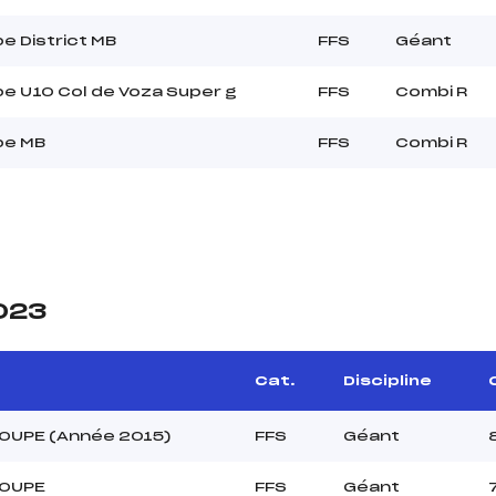
e District MB
FFS
Géant
e U10 Col de Voza Super g
FFS
Combi R
pe MB
FFS
Combi R
2023
Cat.
Discipline
OUPE (Année 2015)
FFS
Géant
OUPE
FFS
Géant