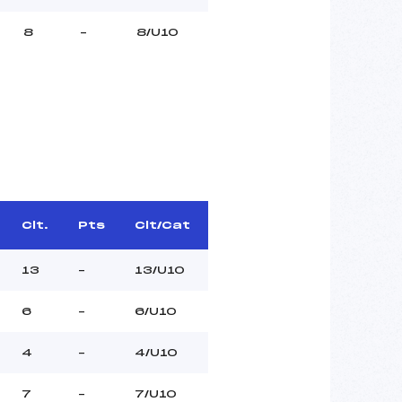
8
–
8/U10
Clt.
Pts
Clt/Cat
13
–
13/U10
6
–
6/U10
4
–
4/U10
7
–
7/U10