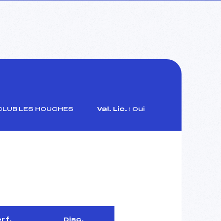
CLUB LES HOUCHES
Val. Lic. :
Oui
rf.
Disc.