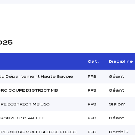
2025
Cat.
Discipline
 du Département Haute Savoie
FFS
Géant
CRO COUPE DISTRICT MB
FFS
Géant
PE DISTRICT MB U10
FFS
Slalom
BRONZE U10 VALLEE
FFS
Géant
PE U10 SG MULTIGLISSE FILLES
FFS
Combi R