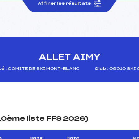
Affiner les résultats
ALLET AIMY
é :
COMITE DE SKI MONT-BLANC
Club :
09010 SKI 
(10ème liste FFS 2026)
s
Rang
Date
Pe