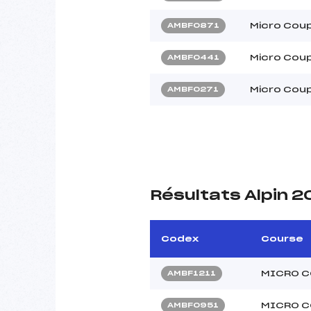
Micro Coup
AMBF0871
Micro Coup
AMBF0441
Micro Cou
AMBF0271
Résultats Alpin 
Codex
Course
MICRO C
AMBF1211
MICRO C
AMBF0951