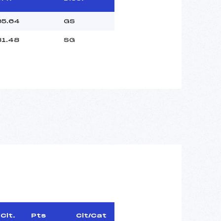
65.64
GS
81.48
SG
Clt.
Pts
Clt/Cat