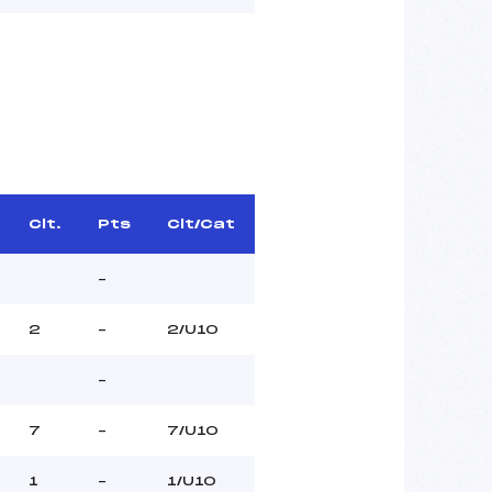
Clt.
Pts
Clt/Cat
–
2
–
2/U10
–
7
–
7/U10
1
–
1/U10