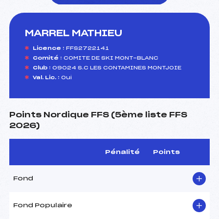
MARREL MATHIEU
foi(s) le ski
Licence :
FFS2722141
Comité :
COMITE DE SKI MONT-BLANC
Club :
09024 S.C LES CONTAMINES MONTJOIE
Val. Lic. :
Oui
Points Nordique FFS (5ème liste FFS
2026)
Pénalité
Points
Fond
Fond Populaire