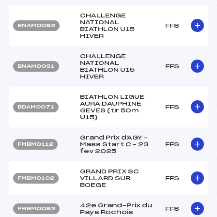
CHALLENGE
NATIONAL
FFS
BNAM0092
BIATHLON U15
HIVER
CHALLENGE
NATIONAL
FFS
BNAM0091
BIATHLON U15
HIVER
BIATHLON LIGUE
AURA DAUPHINE
FFS
BDAM0071
GEVES (tir 50m
U15)
Grand Prix d'AGY –
Mass Start C – 23
FFS
FMBM0112
fev 2025
GRAND PRIX SC
VILLARD SUR
FFS
FMBM0102
BOEGE
42e Grand-Prix du
FFS
FMBM0092
Pays Rochois