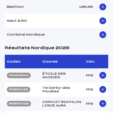
Biathlon
185.56
Saut à Ski
Combiné Nordique
Résultats Nordique 2026
Codex
Course
Cat.
ÉTOILE DES
FFS
FNAM0244
SAISIES
7e Derby des
FFS
FMBM0155
Mouilles
CIRCUIT BIATHLON
FFS
BMBM0022
LIGUE AuRA