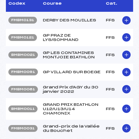
Codex
Course
Cat.
DERBY DES MOUILLES
FFS
FMBM0131
GP PRAZ DE
FFS
FMBM0121
LYS/SOMMAND
GP LES CONTAMINES
FFS
BMBM0021
MONTJOIE BIATHLON
GP VILLARD SUR BOEGE
FFS
FMBM0091
Grand Prix d'AGY du 30
FFS
FMBM0061
janvier 2022
GRAND PRIX BIATHLON
U12/U13/U14
FFS
BMBM0011
CHAMONIX
Grand-prix de la Vallée
FFS
FMBM0031
du Bouchet