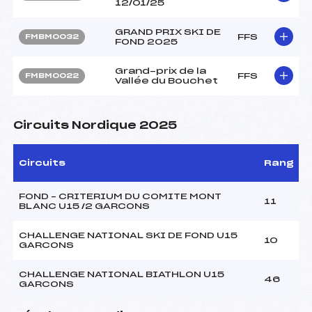
12/01/25
GRAND PRIX SKI DE
FFS
FMBM0032
FOND 2025
Grand-prix de la
FFS
FMBM0022
Vallée du Bouchet
Circuits Nordique 2025
Circuits
Rang
FOND – CRITERIUM DU COMITE MONT
11
BLANC U15 /2 GARCONS
CHALLENGE NATIONAL SKI DE FOND U15
10
GARCONS
CHALLENGE NATIONAL BIATHLON U15
46
GARCONS