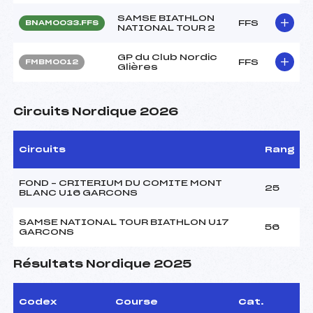
SAMSE BIATHLON
FFS
BNAM0033.FFS
NATIONAL TOUR 2
GP du Club Nordic
FFS
FMBM0012
Glières
Circuits Nordique 2026
Circuits
Rang
FOND – CRITERIUM DU COMITE MONT
25
BLANC U16 GARCONS
SAMSE NATIONAL TOUR BIATHLON U17
56
GARCONS
Résultats Nordique 2025
Codex
Course
Cat.