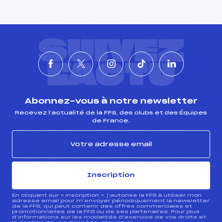
SUIVEZ
L'ACTU
Abonnez-vous à notre newsletter
Recevez l’actualité de la FFS, des clubs et des Équipes
de France.
Inscription
En cliquant sur « inscription », j’autorise la FFS à utiliser mon
adresse email pour m’envoyer périodiquement la newsletter
de la FFS, qui peut contenir des offres commerciales et
promotionnelles de la FFS ou de ses partenaires. Pour plus
d’informations sur les modalités d’exercice de vos droits et