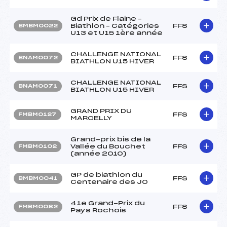
Gd Prix de Flaine –
Biathlon – Catégories
FFS
BMBM0022
U13 et U15 1ère année
CHALLENGE NATIONAL
FFS
BNAM0072
BIATHLON U15 HIVER
CHALLENGE NATIONAL
FFS
BNAM0071
BIATHLON U15 HIVER
GRAND PRIX DU
FFS
FMBM0127
MARCELLY
Grand-prix bis de la
Vallée du Bouchet
FFS
FMBM0102
(année 2010)
GP de biathlon du
FFS
BMBM0041
Centenaire des JO
41e Grand-Prix du
FFS
FMBM0082
Pays Rochois