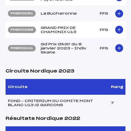
La Bucheronne
FFS
FMBM0061
GRAND PRIX DE
FFS
FMBM0056
CHAMONIX U13
Gd Prix d'AGY du 8
janvier 2023 – Indiv
FFS
FMBM0041
Skate
Circuits Nordique 2023
Circuits
Rang
FOND – CRITERIUM DU COMITE MONT
7
BLANC U13 /2 GARCONS
Résultats Nordique 2022