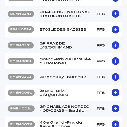
CHALLENGE NATIONAL
FFS
BNAM0141
BIATHLON U15 ÉTÉ
ETOILE DES SAISIES
FFS
FSAM0234
GP PRAZ DE
FFS
FMBM0131
LYS/SOMMAND
Grand-Prix de la Vallée
FFS
FMBM0031
du Bouchet
GP Annecy-Semnoz
FFS
FMBM0101
Grand-prix
FFS
FMBM0091
d'Argentière
GP CHABLAIS NORDIC
FFS
BMBM0021
– 05/02/23 – Biathlon
40e Grand-Prix du
FFS
FMBM0072
Pays Rochois