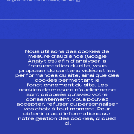
la gestion de vos données, cliquez
ici
CONTACT
Nous utilisons des cookies de
ESPACE PRESSE
mesure d’audience (Google
Analytics) afin d’analyser la
fréquentation du site, vous
Ressources
proposer du contenu vidéo et les
performances du site, ainsi que des
Pass’Neige
cookies permettant le
Projet sportif fédéral
fonctionnement du site. Les
cookies de mesure d’audience ne
Projet de performance fédéral
sont déposés qu’avec votre
Antidopage
consentement. Vous pouvez
Pôle Développement, Formation, Suivi
accepter, refuser ou personnaliser
Scientifique
vos choix à tout moment. Pour
Listes ministérielles
obtenir plus d'informations sur
notre gestion des cookies, cliquez
Pôle vie de l’athlète
ici
.
Enseignement professionnel
Informatique et chronométrage