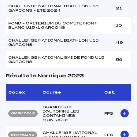
CHALLENGE NATIONAL BIATHLON U15
21
GARCONS – ETE 2024
FOND – CRITERIUM DU COMITE MONT
10
BLANC U15 /1 GARCONS
CHALLENGE NATIONAL BIATHLON U15
49
GARCONS
CHALLENGE NATIONAL SKI DE FOND U15
59
GARCONS
Résultats Nordique 2023
Codex
Course
Cat.
GRAND PRIX
D'AUTOMNE LES
FFS
OMBM0012
CONTAMINES
MONTJOIE
CHALLENGE NATIONAL
FFS
BNAM0142
BIATHLON U15 ÉTÉ