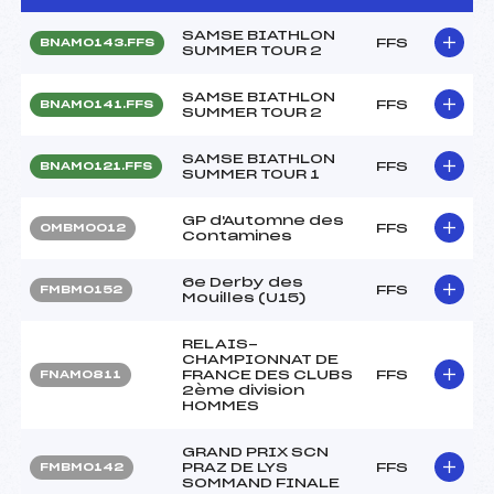
SAMSE BIATHLON
FFS
BNAM0143.FFS
SUMMER TOUR 2
SAMSE BIATHLON
FFS
BNAM0141.FFS
SUMMER TOUR 2
SAMSE BIATHLON
FFS
BNAM0121.FFS
SUMMER TOUR 1
GP d'Automne des
FFS
OMBM0012
Contamines
6e Derby des
FFS
FMBM0152
Mouilles (U15)
RELAIS-
CHAMPIONNAT DE
FRANCE DES CLUBS
FFS
FNAM0811
2ème division
HOMMES
GRAND PRIX SCN
PRAZ DE LYS
FFS
FMBM0142
SOMMAND FINALE