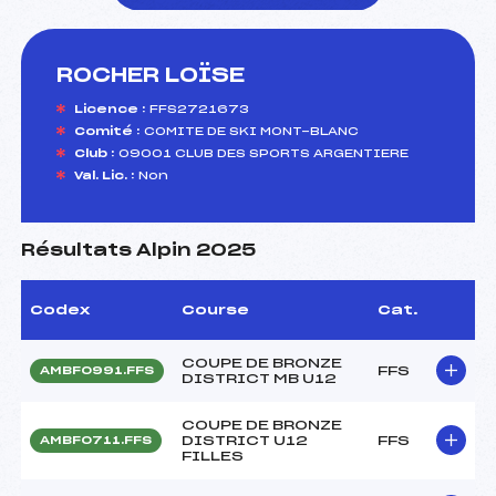
ROCHER LOÏSE
foi(s) le ski
Licence :
FFS2721673
Comité :
COMITE DE SKI MONT-BLANC
Club :
09001 CLUB DES SPORTS ARGENTIERE
Val. Lic. :
Non
Résultats Alpin 2025
Codex
Course
Cat.
COUPE DE BRONZE
FFS
AMBF0991.FFS
DISTRICT MB U12
COUPE DE BRONZE
DISTRICT U12
FFS
AMBF0711.FFS
FILLES