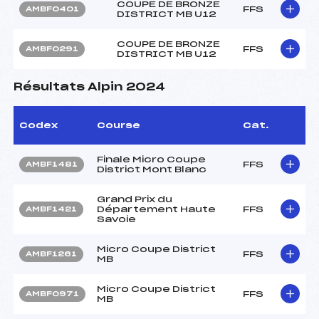
COUPE DE BRONZE
FFS
AMBF0401
DISTRICT MB U12
COUPE DE BRONZE
FFS
AMBF0291
DISTRICT MB U12
Résultats Alpin 2024
Codex
Course
Cat.
Finale Micro Coupe
FFS
AMBF1481
District Mont Blanc
Grand Prix du
Département Haute
FFS
AMBF1421
Savoie
Micro Coupe District
FFS
AMBF1261
MB
Micro Coupe District
FFS
AMBF0971
MB