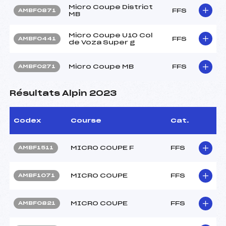
Micro Coupe District
FFS
AMBF0871
MB
Micro Coupe U10 Col
FFS
AMBF0441
de Voza Super g
Micro Coupe MB
FFS
AMBF0271
Résultats Alpin 2023
Codex
Course
Cat.
MICRO COUPE F
FFS
AMBF1511
MICRO COUPE
FFS
AMBF1071
MICRO COUPE
FFS
AMBF0821