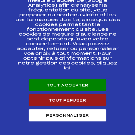
mesure d’audience (Google
Analytics) afin d’analyser la
fréquentation du site, vous
Ressources
proposer du contenu vidéo et les
performances du site, ainsi que des
Pass’Neige
cookies permettant le
Projet sportif fédéral
fonctionnement du site. Les
cookies de mesure d’audience ne
Projet de performance fédéral
sont déposés qu’avec votre
Antidopage
consentement. Vous pouvez
Pôle Développement, Formation, Suivi
accepter, refuser ou personnaliser
Scientifique
vos choix à tout moment. Pour
Listes ministérielles
obtenir plus d'informations sur
notre gestion des cookies, cliquez
Pôle vie de l’athlète
ici
.
Enseignement professionnel
Informatique et chronométrage
Circuits
TOUT ACCEPTER
Carrières
Développement des habiletés mentales
TOUT REFUSER
PERSONNALISER
© 2026 Fédération Française de Ski
Mentions légales
Politique de
confidentialité
Cookies