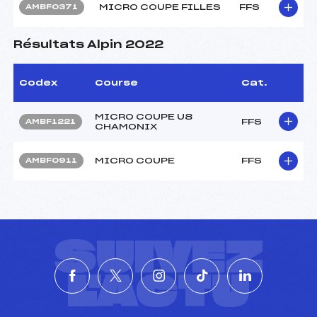
MICRO COUPE FILLES
FFS
AMBF0371
Résultats Alpin 2022
Codex
Course
Cat.
MICRO COUPE U8
FFS
AMBF1221
CHAMONIX
MICRO COUPE
FFS
AMBF0911
SUIVEZ
L'ACTU