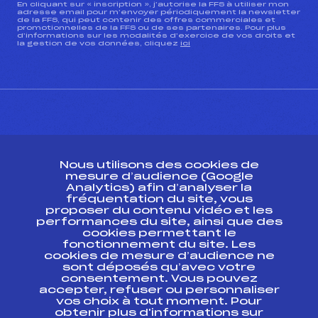
En cliquant sur « inscription », j’autorise la FFS à utiliser mon
adresse email pour m’envoyer périodiquement la newsletter
de la FFS, qui peut contenir des offres commerciales et
promotionnelles de la FFS ou de ses partenaires. Pour plus
d’informations sur les modalités d’exercice de vos droits et
la gestion de vos données, cliquez
ici
CONTACT
Nous utilisons des cookies de
ESPACE PRESSE
mesure d’audience (Google
Analytics) afin d’analyser la
fréquentation du site, vous
Ressources
proposer du contenu vidéo et les
performances du site, ainsi que des
Pass’Neige
cookies permettant le
Projet sportif fédéral
fonctionnement du site. Les
cookies de mesure d’audience ne
Projet de performance fédéral
sont déposés qu’avec votre
Antidopage
consentement. Vous pouvez
Pôle Développement, Formation, Suivi
accepter, refuser ou personnaliser
Scientifique
vos choix à tout moment. Pour
Listes ministérielles
obtenir plus d'informations sur