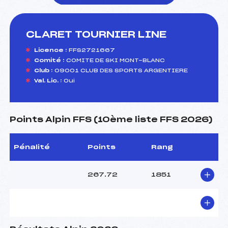
CLARET TOURNIER LINE
foi(s) le ski
Licence :
FFS2721667
Comité :
COMITE DE SKI MONT-BLANC
Club :
09001 CLUB DES SPORTS ARGENTIERE
Val. Lic. :
Oui
Points Alpin FFS (10ème liste FFS 2026)
Pénalité
Points
Rang
267.72
1851