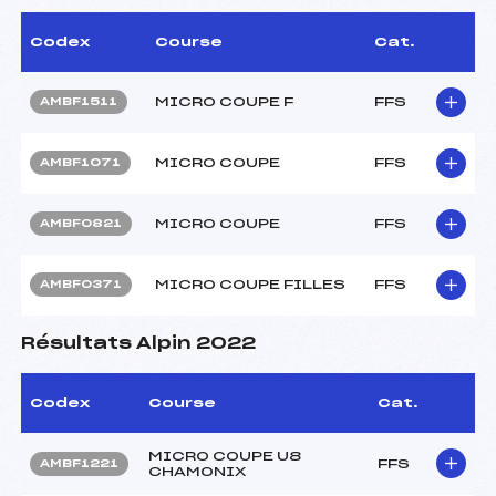
Codex
Course
Cat.
MICRO COUPE F
FFS
AMBF1511
MICRO COUPE
FFS
AMBF1071
MICRO COUPE
FFS
AMBF0821
MICRO COUPE FILLES
FFS
AMBF0371
Résultats Alpin 2022
Codex
Course
Cat.
MICRO COUPE U8
FFS
AMBF1221
CHAMONIX