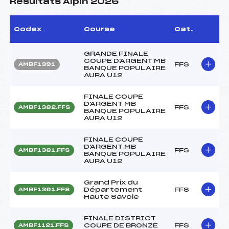
Résultats Alpin 2026
Codex
Course
Cat.
GRANDE FINALE
COUPE D'ARGENT MB
FFS
AMBF1391
BANQUE POPULAIRE
AURA U12
FINALE COUPE
D'ARGENT MB
FFS
AMBF1382.FFS
BANQUE POPULAIRE
AURA U12
FINALE COUPE
D'ARGENT MB
FFS
AMBF1381.FFS
BANQUE POPULAIRE
AURA U12
Grand Prix du
Département
FFS
AMBF1361.FFS
Haute Savoie
FINALE DISTRICT
COUPE DE BRONZE
FFS
AMBF1121.FFS