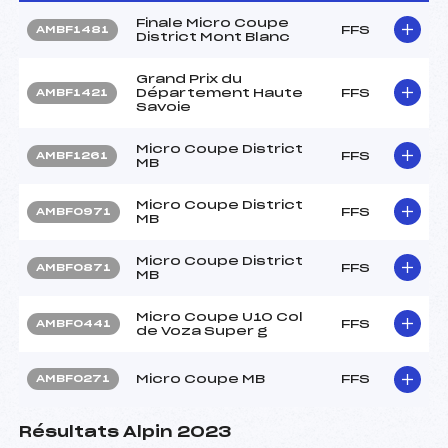
Finale Micro Coupe
FFS
AMBF1481
District Mont Blanc
Grand Prix du
Département Haute
FFS
AMBF1421
Savoie
Micro Coupe District
FFS
AMBF1261
MB
Micro Coupe District
FFS
AMBF0971
MB
Micro Coupe District
FFS
AMBF0871
MB
Micro Coupe U10 Col
FFS
AMBF0441
de Voza Super g
Micro Coupe MB
FFS
AMBF0271
Résultats Alpin 2023