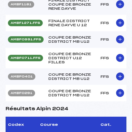
FINALE DISTRICT
COUPE DE BRONZE
FFS
AMBF1181
RENE DAYVE
FINALE DISTRICT
FFS
AMBF1271.FFS
RENE DAYVE U 12
COUPE DE BRONZE
FFS
AMBF0991.FFS
DISTRICT MB U12
COUPE DE BRONZE
DISTRICT U12
FFS
AMBF0711.FFS
FILLES
COUPE DE BRONZE
FFS
AMBF0401
DISTRICT MB U12
COUPE DE BRONZE
FFS
AMBF0291
DISTRICT MB U12
Résultats Alpin 2024
Codex
Course
Cat.