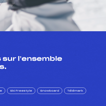
 sur l’ensemble
s.
ue
Ski Freestyle
Snowboard
Télémark