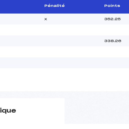
Pénalité
Points
x
352.25
338.26
ique