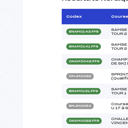
Codex
Cours
SAMSE
BNAM0143.FFS
TOUR 2
SAMSE
BNAM0141.FFS
TOUR 2
CHAMP
ONAM0042.FFS
DE SKI
SPRINT
OMJM0022
(Qualif
SAMSE
BNAM0121.FFS
TOUR 1
Course
BMJM0054
U 17 à 
CHALL
ONAM0022.FFS
VINCEN