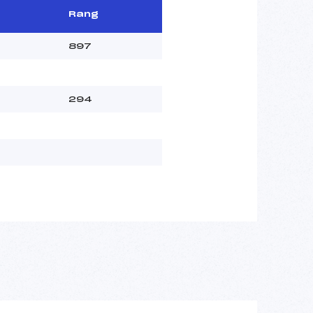
Rang
897
294