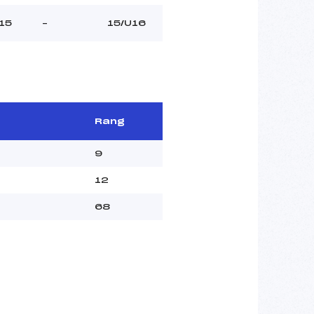
15
–
15/U16
Rang
9
12
68