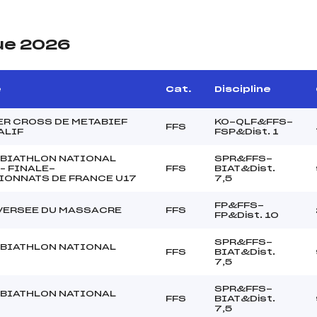
ue 2026
e
Cat.
Discipline
R CROSS DE METABIEF
KO-QLF&FFS-
FFS
ALIF
FSP&Dist. 1
BIATHLON NATIONAL
SPR&FFS-
 – FINALE-
FFS
BIAT&Dist.
ONNATS DE FRANCE U17
7,5
FP&FFS-
VERSEE DU MASSACRE
FFS
FP&Dist. 10
SPR&FFS-
BIATHLON NATIONAL
FFS
BIAT&Dist.
7,5
SPR&FFS-
BIATHLON NATIONAL
FFS
BIAT&Dist.
7,5