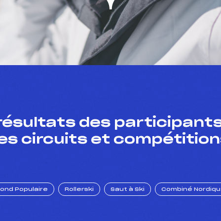
résultats des participants
es circuits et compétition
Fond Populaire
Rollerski
Saut à Ski
Combiné Nordiq