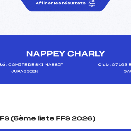
Affiner les résultats
NAPPEY CHARLY
é :
COMITE DE SKI MASSIF
Club :
07193 E
JURASSIEN
SA
FS (5ème liste FFS 2026)