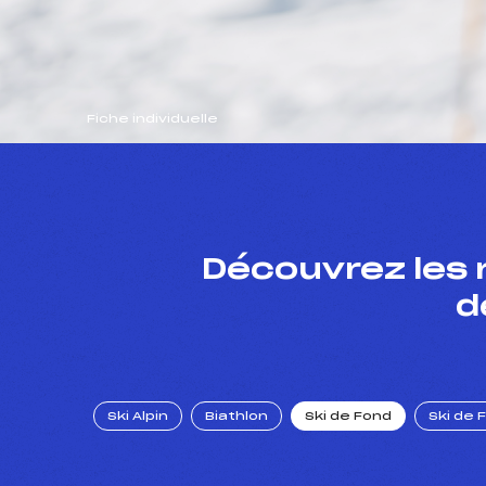
Fiche individuelle
Découvrez les 
d
Ski Alpin
Biathlon
Ski de Fond
Ski de 