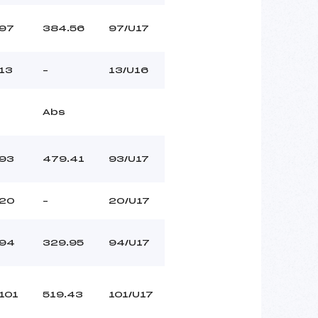
97
384.56
97/U17
13
–
13/U16
Abs
93
479.41
93/U17
20
–
20/U17
94
329.95
94/U17
101
519.43
101/U17