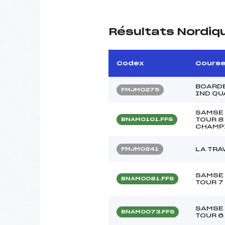
Résultats Nordiq
Codex
Cours
BOARDE
FMJM0275
IND QU
SAMSE 
TOUR 8
BNAM0101.FFS
CHAMPI
LA TRA
FMJM0241
SAMSE 
BNAM0081.FFS
TOUR 7
SAMSE 
BNAM0073.FFS
TOUR 6