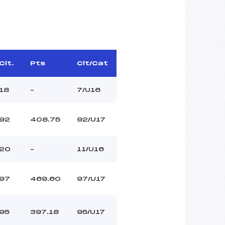
Clt.
Pts
Clt/Cat
18
–
7/U16
92
408.75
92/U17
20
–
11/U16
97
469.60
97/U17
95
397.18
95/U17