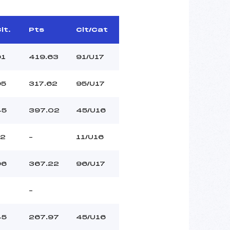
lt.
Pts
Clt/Cat
91
419.63
91/U17
95
317.62
95/U17
45
397.02
45/U16
12
–
11/U16
96
367.22
96/U17
–
45
267.97
45/U16