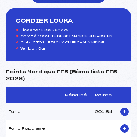
CORDIER LOUKA
foi(s) le ski
Licence :
FFS2720222
Comité :
COMITE DE SKI MASSIF JURASSIEN
Club :
07031 RISOUX CLUB CHAUX NEUVE
Val. Lic. :
Oui
Points Nordique FFS (5ème liste FFS
2026)
Pénalité
Points
Fond
201.84
Fond Populaire