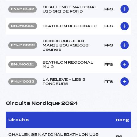
CHALLENGE NATIONAL
FFS
FNAM0142
U15 SKI DE FOND
BIATHLON REGIONAL 3
FFS
BMJM0031
CONCOURS JEAN
MARIE BOURGEOIS
FFS
FMJM0093
Jeunes
BIATHLON REGIONAL
FFS
BMJM0021
MJ 2
LA RELEVE – LES 3
FFS
FMJM0033
FONDEURS
Circuits Nordique 2024
Circuits
Rang
CHALLENGE NATIONAL BIATHLON U15
56