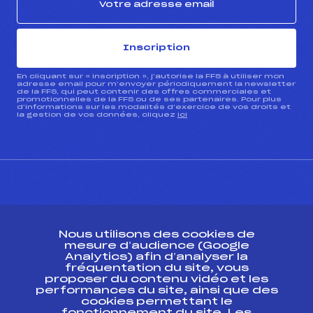
Inscription
En cliquant sur « inscription », j’autorise la FFS à utiliser mon
adresse email pour m’envoyer périodiquement la newsletter
de la FFS, qui peut contenir des offres commerciales et
promotionnelles de la FFS ou de ses partenaires. Pour plus
d’informations sur les modalités d’exercice de vos droits et
la gestion de vos données, cliquez
ici
CONTACT
Nous utilisons des cookies de
ESPACE PRESSE
mesure d’audience (Google
Analytics) afin d’analyser la
fréquentation du site, vous
Ressources
proposer du contenu vidéo et les
performances du site, ainsi que des
Pass’Neige
cookies permettant le
Projet sportif fédéral