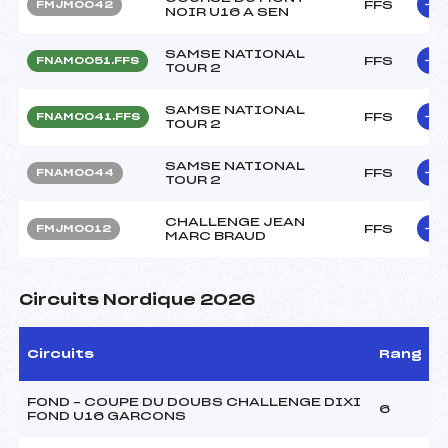
FFS
FMJM0042
NOIR U16 A SEN
SAMSE NATIONAL
FFS
FNAM0051.FFS
TOUR 2
SAMSE NATIONAL
FFS
FNAM0041.FFS
TOUR 2
SAMSE NATIONAL
FFS
FNAM0044
TOUR 2
CHALLENGE JEAN
FFS
FMJM0012
MARC BRAUD
Circuits Nordique 2026
Circuits
Rang
FOND – COUPE DU DOUBS CHALLENGE DIXI
6
FOND U16 GARCONS