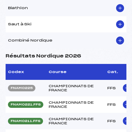
Biathlon
Saut à Ski
Combiné Nordique
Résultats Nordique 2026
Codex
Course
Cat.
CHAMPIONNATS DE
FFS
FNAM0225
FRANCE
CHAMPIONNATS DE
FFS
FNAM0221.FFS
FRANCE
CHAMPIONNATS DE
FFS
FNAM0211.FFS
FRANCE