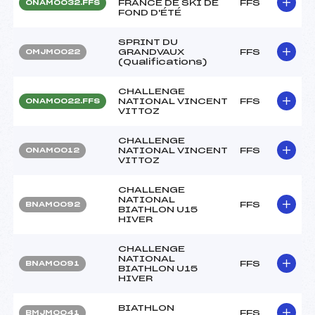
FRANCE DE SKI DE
FFS
ONAM0032.FFS
FOND D'ÉTÉ
SPRINT DU
GRANDVAUX
FFS
OMJM0022
(Qualifications)
CHALLENGE
NATIONAL VINCENT
FFS
ONAM0022.FFS
VITTOZ
CHALLENGE
NATIONAL VINCENT
FFS
ONAM0012
VITTOZ
CHALLENGE
NATIONAL
FFS
BNAM0092
BIATHLON U15
HIVER
CHALLENGE
NATIONAL
FFS
BNAM0091
BIATHLON U15
HIVER
BIATHLON
FFS
BMJM0041