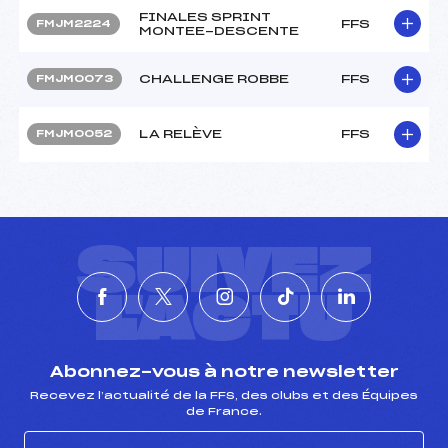
FINALES SPRINT
FFS
FMJM2224
MONTEE-DESCENTE
CHALLENGE ROBBE
FFS
FMJM0073
LA RELÈVE
FFS
FMJM0052
SUIVEZ
L'ACTU
Abonnez-vous à notre newsletter
Recevez l’actualité de la FFS, des clubs et des Équipes
de France.