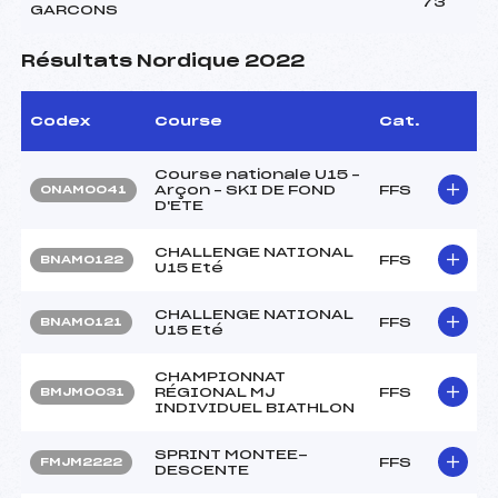
73
GARCONS
Résultats Nordique 2022
Codex
Course
Cat.
Course nationale U15 –
Arçon – SKI DE FOND
FFS
ONAM0041
D'ETE
CHALLENGE NATIONAL
FFS
BNAM0122
U15 Eté
CHALLENGE NATIONAL
FFS
BNAM0121
U15 Eté
CHAMPIONNAT
RÉGIONAL MJ
FFS
BMJM0031
INDIVIDUEL BIATHLON
SPRINT MONTEE-
FFS
FMJM2222
DESCENTE