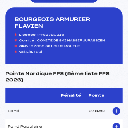
BOURGEOIS ARMURIER
foi(s) le ski
FLAVIEN
Licence :
FFS2720216
Comité :
COMITE DE SKI MASSIF JURASSIEN
Club :
07050 SKI CLUB MOUTHE
Val. Lic. :
Oui
Points Nordique FFS (5ème liste FFS
2026)
Pénalité
Points
Fond
278.62
Fond Populaire