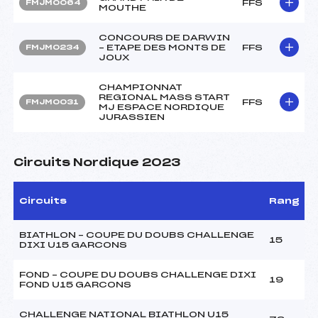
FFS
FMJM0064
MOUTHE
CONCOURS DE DARWIN
– ETAPE DES MONTS DE
FFS
FMJM0234
JOUX
CHAMPIONNAT
REGIONAL MASS START
FFS
FMJM0031
MJ ESPACE NORDIQUE
JURASSIEN
Circuits Nordique 2023
Circuits
Rang
BIATHLON – COUPE DU DOUBS CHALLENGE
15
DIXI U15 GARCONS
FOND – COUPE DU DOUBS CHALLENGE DIXI
19
FOND U15 GARCONS
CHALLENGE NATIONAL BIATHLON U15