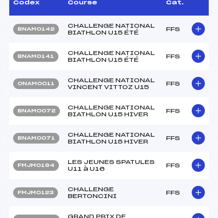
Codex
Course
Cat.
CHALLENGE NATIONAL
FFS
BNAM0142
BIATHLON U15 ÉTÉ
CHALLENGE NATIONAL
FFS
BNAM0141
BIATHLON U15 ÉTÉ
CHALLENGE NATIONAL
FFS
ONAM0011
VINCENT VITTOZ U15
CHALLENGE NATIONAL
FFS
BNAM0072
BIATHLON U15 HIVER
CHALLENGE NATIONAL
FFS
BNAM0071
BIATHLON U15 HIVER
LES JEUNES SPATULES
FFS
FMJM0194
U11 à U16
CHALLENGE
FFS
FMJM0123
BERTONCINI
GRAND PRIX DE