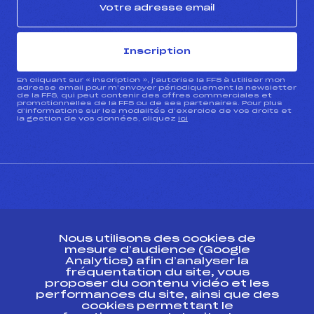
Inscription
En cliquant sur « inscription », j’autorise la FFS à utiliser mon
adresse email pour m’envoyer périodiquement la newsletter
de la FFS, qui peut contenir des offres commerciales et
promotionnelles de la FFS ou de ses partenaires. Pour plus
d’informations sur les modalités d’exercice de vos droits et
la gestion de vos données, cliquez
ici
CONTACT
Nous utilisons des cookies de
ESPACE PRESSE
mesure d’audience (Google
Analytics) afin d’analyser la
fréquentation du site, vous
Ressources
proposer du contenu vidéo et les
performances du site, ainsi que des
Pass’Neige
cookies permettant le
Projet sportif fédéral