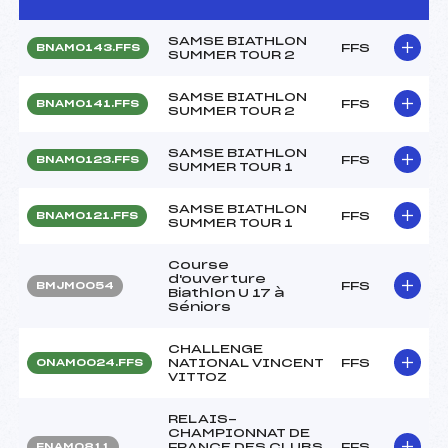
SAMSE BIATHLON
FFS
BNAM0143.FFS
SUMMER TOUR 2
SAMSE BIATHLON
FFS
BNAM0141.FFS
SUMMER TOUR 2
SAMSE BIATHLON
FFS
BNAM0123.FFS
SUMMER TOUR 1
SAMSE BIATHLON
FFS
BNAM0121.FFS
SUMMER TOUR 1
Course
d'ouverture
FFS
BMJM0054
Biathlon U 17 à
Séniors
CHALLENGE
NATIONAL VINCENT
FFS
ONAM0024.FFS
VITTOZ
RELAIS-
CHAMPIONNAT DE
FRANCE DES CLUBS
FFS
FNAM0811