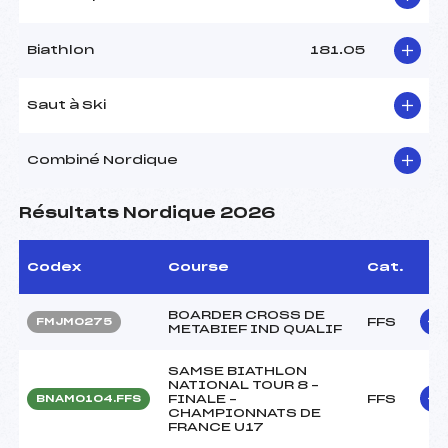
Biathlon
181.05
Saut à Ski
Combiné Nordique
Résultats Nordique 2026
Codex
Course
Cat.
BOARDER CROSS DE
FFS
FMJM0275
METABIEF IND QUALIF
SAMSE BIATHLON
NATIONAL TOUR 8 –
FINALE –
FFS
BNAM0104.FFS
CHAMPIONNATS DE
FRANCE U17