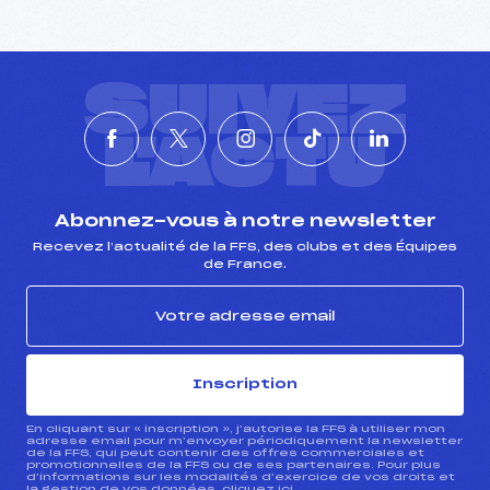
SUIVEZ
L'ACTU
Abonnez-vous à notre newsletter
Recevez l’actualité de la FFS, des clubs et des Équipes
de France.
Inscription
En cliquant sur « inscription », j’autorise la FFS à utiliser mon
adresse email pour m’envoyer périodiquement la newsletter
de la FFS, qui peut contenir des offres commerciales et
promotionnelles de la FFS ou de ses partenaires. Pour plus
d’informations sur les modalités d’exercice de vos droits et
la gestion de vos données, cliquez
ici