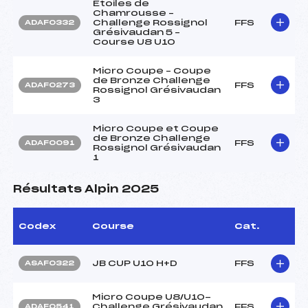
Etoiles de
Chamrousse –
Challenge Rossignol
FFS
ADAF0332
Grésivaudan 5 –
Course U8 U10
Micro Coupe – Coupe
de Bronze Challenge
FFS
ADAF0273
Rossignol Grésivaudan
3
Micro Coupe et Coupe
de Bronze Challenge
FFS
ADAF0091
Rossignol Grésivaudan
1
Résultats Alpin 2025
Codex
Course
Cat.
JB CUP U10 H+D
FFS
ASAF0322
Micro Coupe U8/U10-
Challenge Grésivaudan
FFS
ADAF0541