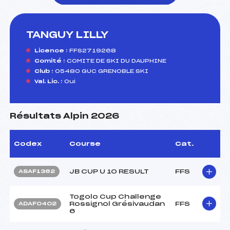
TANGUY LILLY
foi(s) le ski
Licence :
FFS2719268
Comité :
COMITE DE SKI DU DAUPHINE
Club :
05480 GUC GRENOBLE SKI
Val. Lic. :
Oui
Résultats Alpin 2026
Codex
Course
Cat.
JB CUP U 10 RESULT
FFS
ASAF1362
Togolo Cup Challenge
Rossignol Grésivaudan
FFS
ADAF0402
6