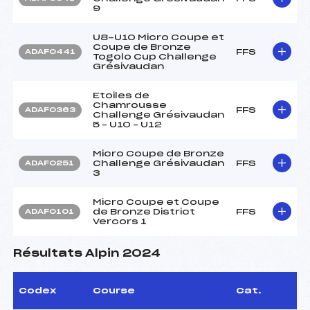
9
U8-U10 Micro Coupe et
Coupe de Bronze
FFS
ADAF0441
Togolo Cup Challenge
Grésivaudan
Etoiles de
Chamrousse
FFS
ADAF0363
Challenge Grésivaudan
5 – U10 – U12
Micro Coupe de Bronze
Challenge Grésivaudan
FFS
ADAF0251
3
Micro Coupe et Coupe
de Bronze District
FFS
ADAF0101
Vercors 1
Résultats Alpin 2024
Codex
Course
Cat.