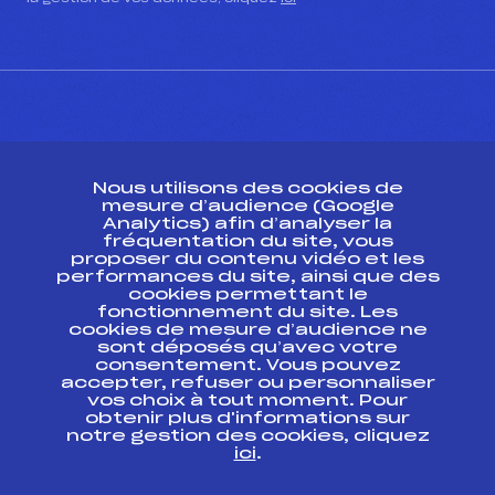
CONTACT
Nous utilisons des cookies de
ESPACE PRESSE
mesure d’audience (Google
Analytics) afin d’analyser la
fréquentation du site, vous
Ressources
proposer du contenu vidéo et les
performances du site, ainsi que des
Pass’Neige
cookies permettant le
Projet sportif fédéral
fonctionnement du site. Les
cookies de mesure d’audience ne
Projet de performance fédéral
sont déposés qu’avec votre
Antidopage
consentement. Vous pouvez
Pôle Développement, Formation, Suivi
accepter, refuser ou personnaliser
Scientifique
vos choix à tout moment. Pour
Listes ministérielles
obtenir plus d'informations sur
notre gestion des cookies, cliquez
Pôle vie de l’athlète
ici
.
Enseignement professionnel
Informatique et chronométrage