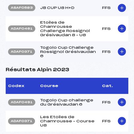
JB CUP U8 H+D
FFS
ASAF0583
Etoiles de
Chamrousse
FFS
ADAF0461
Challenge Rossignol
Grésivaudan 8 – U8
Togolo Cup Challenge
Rossignol Grésivaudan
FFS
ADAF0371
6
Résultats Alpin 2023
Codex
Course
Cat.
Togolo Cup challenge
FFS
ADAF0491
du Grésivaudan 6
Les Etoiles de
Chamrousse – Course
FFS
ADAF0371
U8