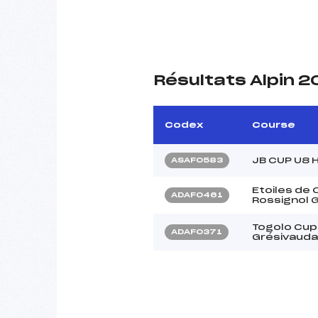
Résultats Alpin 
Codex
Course
JB CUP U8 
ASAF0583
Etoiles de
ADAF0461
Rossignol G
Togolo Cup
ADAF0371
Grésivauda