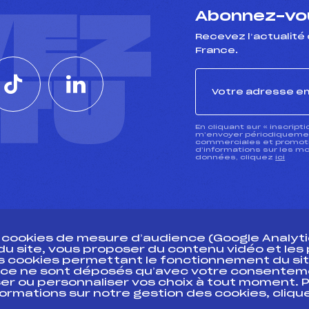
VEZ
Abonnez-vou
Recevez l’actualité 
France.
CTU
En cliquant sur « inscript
m’envoyer périodiquement
commerciales et promotio
d’informations sur les mo
données, cliquez
ici
s cookies de mesure d’audience (Google Analytic
 du site, vous proposer du contenu vidéo et le
des cookies permettant le fonctionnement du sit
essources
ce ne sont déposés qu’avec votre consentem
Pass’Neige
Pôle vie de l’
er ou personnaliser vos choix à tout moment. P
formations sur notre gestion des cookies, cliq
Projet sportif fédéral
Enseignemen