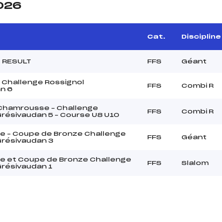
2026
Cat.
Discipline
0 RESULT
FFS
Géant
 Challenge Rossignol
FFS
Combi R
n 6
 Chamrousse – Challenge
FFS
Combi R
Grésivaudan 5 – Course U8 U10
e – Coupe de Bronze Challenge
FFS
Géant
Grésivaudan 3
e et Coupe de Bronze Challenge
FFS
Slalom
Grésivaudan 1