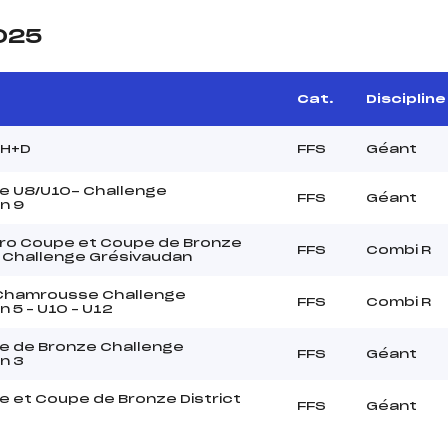
2025
Cat.
Discipline
 H+D
FFS
Géant
e U8/U10- Challenge
FFS
Géant
n 9
ro Coupe et Coupe de Bronze
FFS
Combi R
 Challenge Grésivaudan
 Chamrousse Challenge
FFS
Combi R
 5 – U10 – U12
e de Bronze Challenge
FFS
Géant
n 3
e et Coupe de Bronze District
FFS
Géant