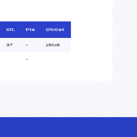
Clt.
Pts
Clt/Cat
37
–
15/U8
–