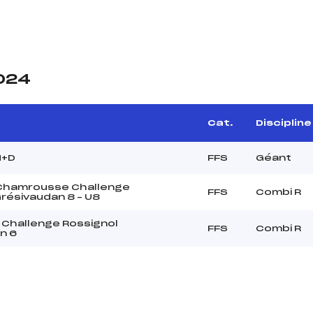
2024
Cat.
Discipline
H+D
FFS
Géant
 Chamrousse Challenge
FFS
Combi R
résivaudan 8 – U8
 Challenge Rossignol
FFS
Combi R
n 6