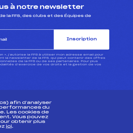
s à notre newsletter
de la FFS, des clubs et des Équipes de
Inscription
ion », j’autorise la FFS à utiliser mon adresse email pour
 la newsletter de la FFS, qui peut contenir des offres
nnelles de la FFS ou de ses partenaires. Pour plus
dalités d’exercice de vos droits et la gestion de vos
s) afin d’analyser
s performances du
e. Les cookies de
ent. Vous pouvez
athlète
our obtenir plus
uez
ici
.
t professionnel