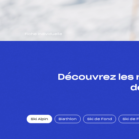
Fiche individuelle
Découvrez les 
d
Ski Alpin
Biathlon
Ski de Fond
Ski de 