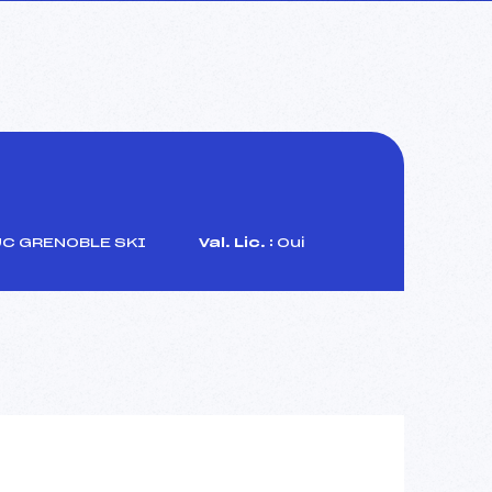
C GRENOBLE SKI
Val. Lic. :
Oui