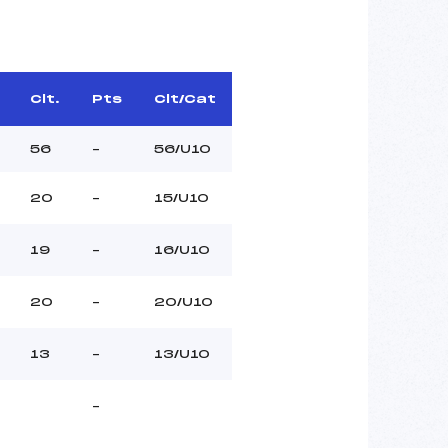
Clt.
Pts
Clt/Cat
56
–
56/U10
20
–
15/U10
19
–
16/U10
20
–
20/U10
13
–
13/U10
–