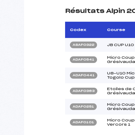
Résultats Alpin 
Codex
Course
JB CUP U10
ASAF0322
Micro Coup
ADAF0541
Grésivauda
U8-U10 Mic
ADAF0441
Togolo Cup
Etoiles de
ADAF0363
Grésivaudan
Micro Coup
ADAF0251
Grésivauda
Micro Coup
ADAF0101
Vercors 1