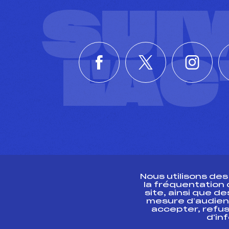
SUI
L'A
Nous utilisons de
la fréquentation
site, ainsi que 
R
mesure d’audien
accepter, refus
d'in
CONTACT