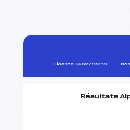
Licence :
FFS2719268
Com
Résultats Al