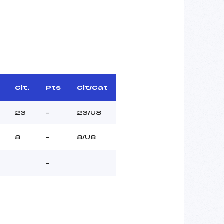
Clt.
Pts
Clt/Cat
23
–
23/U8
8
–
8/U8
–