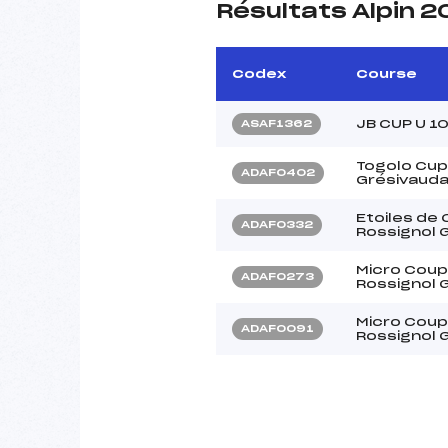
Résultats Alpin 
Codex
Course
JB CUP U 1
ASAF1362
Togolo Cup
ADAF0402
Grésivauda
Etoiles de
ADAF0332
Rossignol 
Micro Coup
ADAF0273
Rossignol 
Micro Coup
ADAF0091
Rossignol 