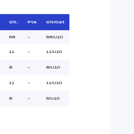
Clt.
Pts
Clt/Cat
56
–
56/U10
11
–
11/U10
8
–
8/U10
11
–
11/U10
6
–
5/U10