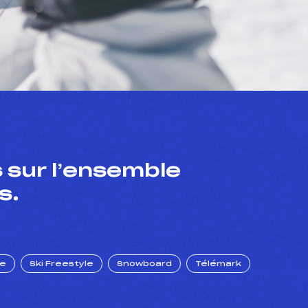
 sur l’ensemble
s.
ue
Ski Freestyle
Snowboard
Télémark