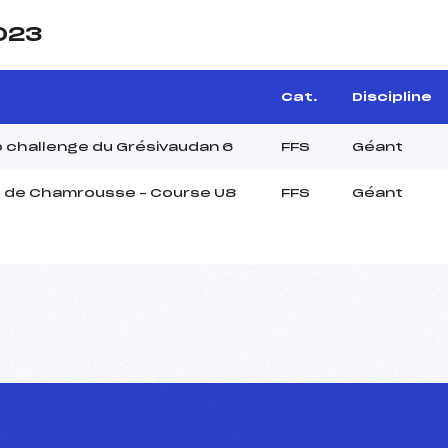
2023
Cat.
Discipline
 challenge du Grésivaudan 6
FFS
Géant
s de Chamrousse – Course U8
FFS
Géant