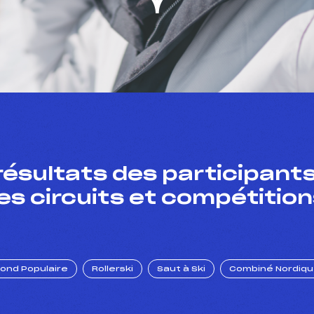
résultats des participants
es circuits et compétition
Fond Populaire
Rollerski
Saut à Ski
Combiné Nordiq