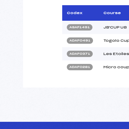
Codex
Course
JB'CUP U8
ASAF1491
Togolo Cup
ADAF0491
Les Etoile
ADAF0371
Micro coup
ADAF0281