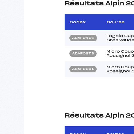
Résultats Alpin 
Codex
Course
Togolo Cup
ADAF0402
Grésivauda
Micro Coup
ADAF0273
Rossignol 
Micro Coup
ADAF0091
Rossignol 
Résultats Alpin 