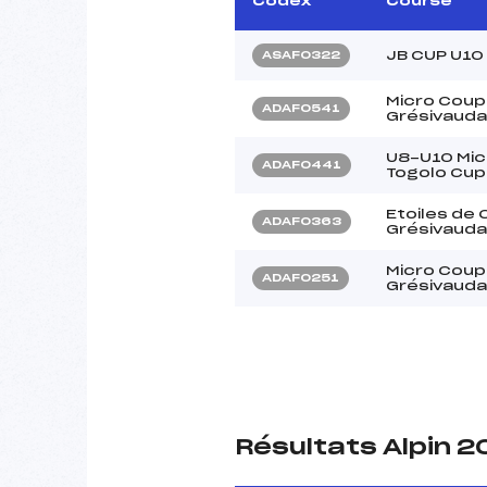
Codex
Course
JB CUP U10
ASAF0322
Micro Coup
ADAF0541
Grésivauda
U8-U10 Mic
ADAF0441
Togolo Cup
Etoiles de
ADAF0363
Grésivaudan
Micro Coup
ADAF0251
Grésivauda
Résultats Alpin 