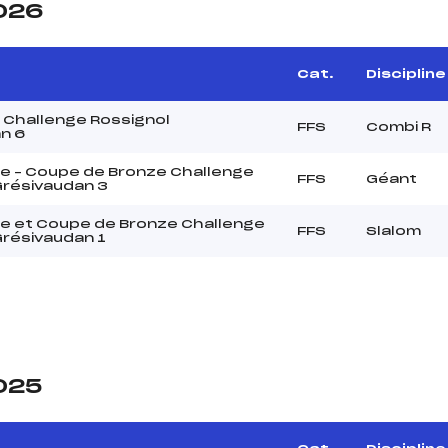
2026
Cat.
Discipline
 Challenge Rossignol
FFS
Combi R
n 6
e – Coupe de Bronze Challenge
FFS
Géant
Grésivaudan 3
e et Coupe de Bronze Challenge
FFS
Slalom
Grésivaudan 1
2025