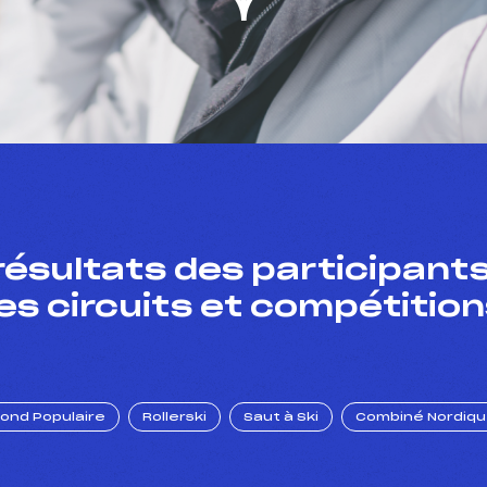
résultats des participants
es circuits et compétition
Fond Populaire
Rollerski
Saut à Ski
Combiné Nordiq