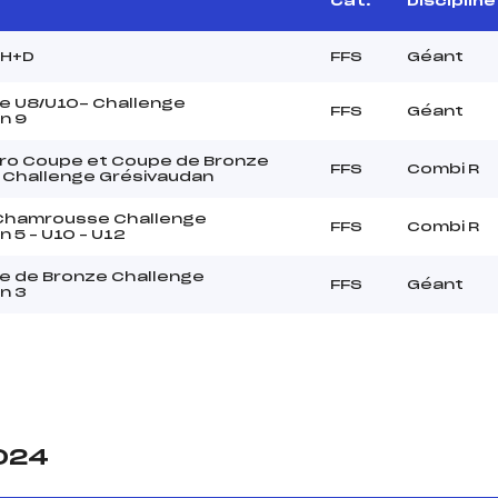
Cat.
Discipline
 H+D
FFS
Géant
e U8/U10- Challenge
FFS
Géant
n 9
ro Coupe et Coupe de Bronze
FFS
Combi R
 Challenge Grésivaudan
 Chamrousse Challenge
FFS
Combi R
 5 – U10 – U12
e de Bronze Challenge
FFS
Géant
n 3
2024