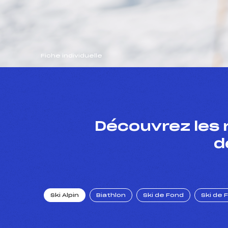
Fiche individuelle
Découvrez les 
d
Ski Alpin
Biathlon
Ski de Fond
Ski de 