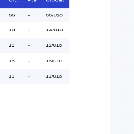
Clt.
Pts
Clt/Cat
55
–
55/U10
19
–
14/U10
11
–
11/U10
15
–
15/U10
11
–
11/U10