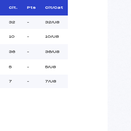
Clt.
Pts
Clt/Cat
32
–
32/U8
10
–
10/U8
36
–
36/U8
5
–
5/U8
7
–
7/U8