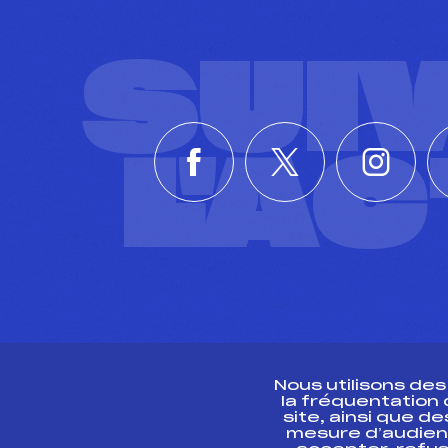
SUI
L'A
Nous utilisons de
la fréquentation
site, ainsi que 
R
mesure d’audien