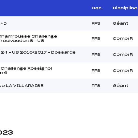
Cat.
Discipline
H+D
FFS
Géant
 Chamrousse Challenge
FFS
Combi R
résivaudan 8 – U8
024 – U8 2016/2017 – Dossards
FFS
Combi R
 Challenge Rossignol
FFS
Combi R
n 6
pe LA VILLARAISE
FFS
Géant
2023