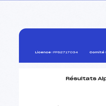
Licence :
FFS2717034
Comité :
Résultats Al