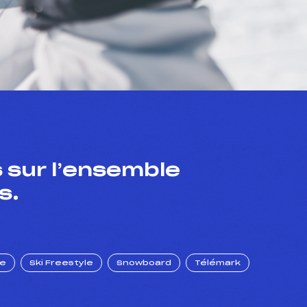
 sur l’ensemble
s.
ue
Ski Freestyle
Snowboard
Télémark