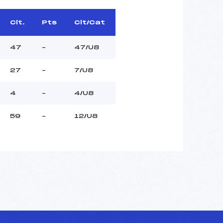
Clt.
Pts
Clt/Cat
47
–
47/U8
27
–
7/U8
4
–
4/U8
59
–
12/U8