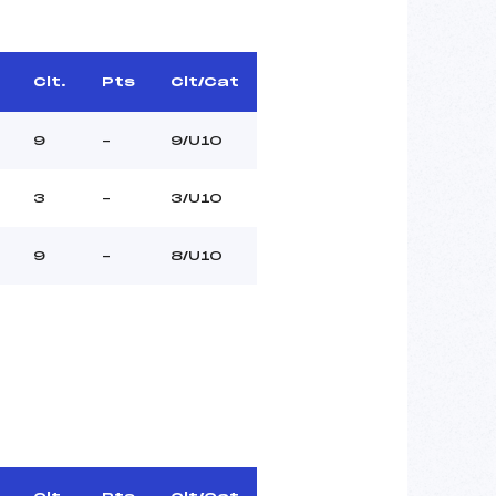
Clt.
Pts
Clt/Cat
9
–
9/U10
3
–
3/U10
9
–
8/U10