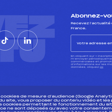
VEZ
Abonnez-vou
Recevez l’actualité 
France.
CTU
En cliquant sur « inscript
m’envoyer périodiquement
commerciales et promotio
d’informations sur les mo
données, cliquez
ici
s cookies de mesure d’audience (Google Analytic
 du site, vous proposer du contenu vidéo et le
des cookies permettant le fonctionnement du sit
essources
ce ne sont déposés qu’avec votre consentem