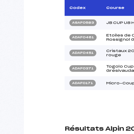
Codex
Course
JB CUP U8 
ASAF0583
Etoiles de
ADAF0461
Rossignol G
Cristaux 2
ADAF0451
rouge
Togolo Cup
ADAF0371
Grésivauda
Micro-Cou
ADAF0171
Résultats Alpin 