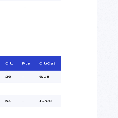
–
Clt.
Pts
Clt/Cat
26
–
6/U8
–
54
–
10/U8