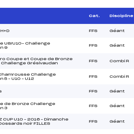
Cat.
Discipline
 H+D
FFS
Géant
e U8/U10- Challenge
FFS
Géant
n 9
ro Coupe et Coupe de Bronze
FFS
Combi R
 Challenge Grésivaudan
 Chamrousse Challenge
FFS
Combi R
 5 – U10 – U12
s
FFS
Géant
e de Bronze Challenge
FFS
Géant
n 3
Z CUP U10 – 2016 – Dimanche
FFS
Géant
 Dossards noir FILLES