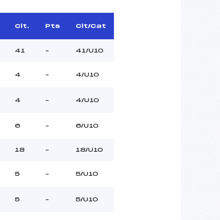
Clt.
Pts
Clt/Cat
41
–
41/U10
4
–
4/U10
4
–
4/U10
6
–
6/U10
18
–
18/U10
5
–
5/U10
5
–
5/U10