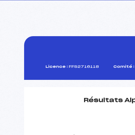
Licence :
FFS2716118
Comité :
Résultats Al