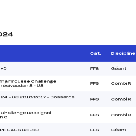
2024
Cat.
Discipline
H+D
FFS
Géant
 Chamrousse Challenge
FFS
Combi R
résivaudan 8 – U8
024 – U8 2016/2017 – Dossards
FFS
Combi R
 Challenge Rossignol
FFS
Combi R
n 6
PE CACS U8 U10
FFS
Géant