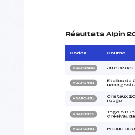
Résultats Alpin 
Codex
Course
JB CUP U8 
ASAF0583
Etoiles de
ADAF0461
Rossignol G
Cristaux 2
ADAF0451
rouge
Togolo Cup
ADAF0371
Grésivauda
MICRO COU
ASAF0861