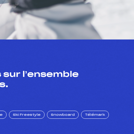
 sur l’ensemble
s.
ue
Ski Freestyle
Snowboard
Télémark