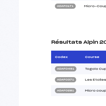
Micro-Cou
ADAF0171
Résultats Alpin 
Codex
Course
Togolo Cup
ADAF0491
Les Etoile
ADAF0371
Micro coup
ADAF0281