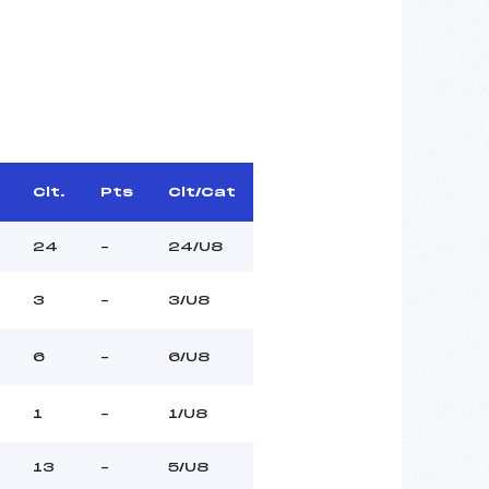
Clt.
Pts
Clt/Cat
24
–
24/U8
3
–
3/U8
6
–
6/U8
1
–
1/U8
13
–
5/U8