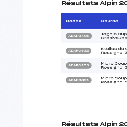
Résultats Alpin 
Codex
Course
Togolo Cup
ADAF0402
Grésivauda
Etoiles de
ADAF0332
Rossignol 
Micro Coup
ADAF0273
Rossignol 
Micro Coup
ADAF0091
Rossignol 
Résultats Alpin 