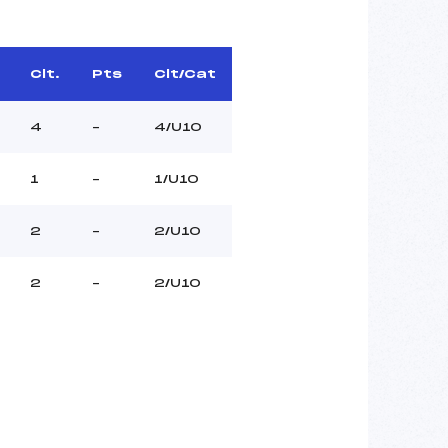
Clt.
Pts
Clt/Cat
4
–
4/U10
1
–
1/U10
2
–
2/U10
2
–
2/U10