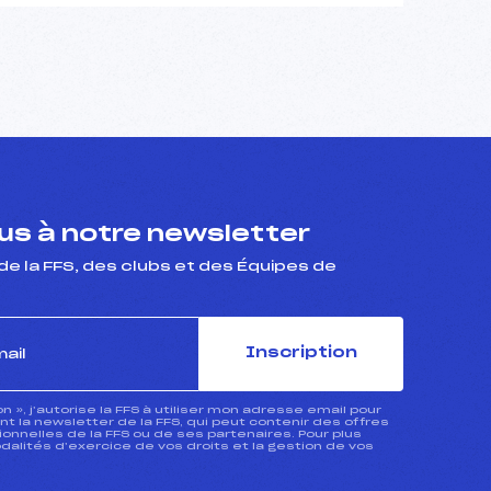
s à notre newsletter
de la FFS, des clubs et des Équipes de
Inscription
ion », j’autorise la FFS à utiliser mon adresse email pour
 la newsletter de la FFS, qui peut contenir des offres
nnelles de la FFS ou de ses partenaires. Pour plus
dalités d’exercice de vos droits et la gestion de vos