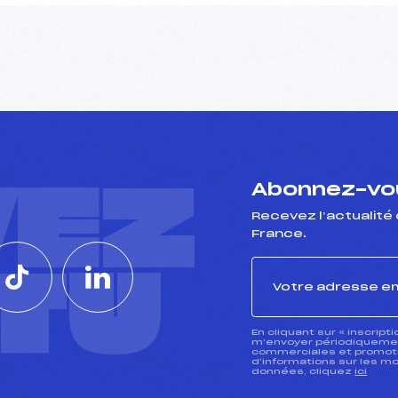
VEZ
Abonnez-vou
Recevez l’actualité 
France.
CTU
En cliquant sur « inscript
m’envoyer périodiquement
commerciales et promotio
d’informations sur les mo
données, cliquez
ici