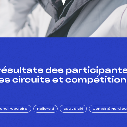
résultats des participants
es circuits et compétition
Fond Populaire
Rollerski
Saut à Ski
Combiné Nordiq