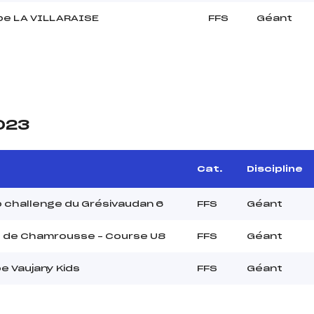
pe LA VILLARAISE
FFS
Géant
2023
Cat.
Discipline
 challenge du Grésivaudan 6
FFS
Géant
s de Chamrousse – Course U8
FFS
Géant
e Vaujany Kids
FFS
Géant