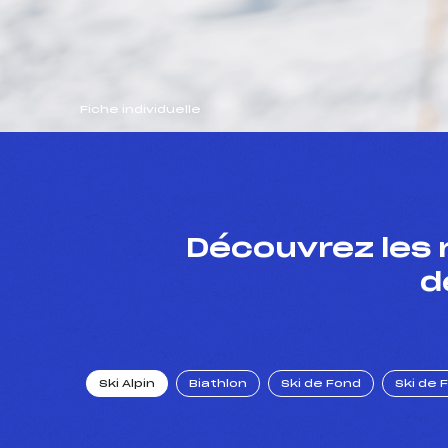
Fiche individuelle
Découvrez les 
d
Ski Alpin
Biathlon
Ski de Fond
Ski de 