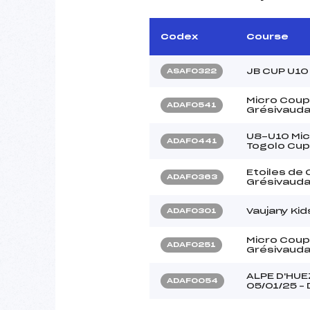
Codex
Course
JB CUP U10
ASAF0322
Micro Coup
ADAF0541
Grésivauda
U8-U10 Mic
ADAF0441
Togolo Cup
Etoiles de
ADAF0363
Grésivaudan
Vaujany Kid
ADAF0301
Micro Coup
ADAF0251
Grésivauda
ALPE D'HUE
ADAF0054
05/01/25 –