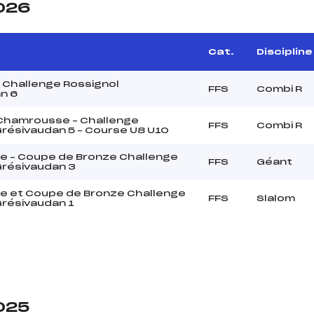
2026
Cat.
Discipline
 Challenge Rossignol
FFS
Combi R
n 6
 Chamrousse – Challenge
FFS
Combi R
Grésivaudan 5 – Course U8 U10
e – Coupe de Bronze Challenge
FFS
Géant
Grésivaudan 3
e et Coupe de Bronze Challenge
FFS
Slalom
Grésivaudan 1
2025