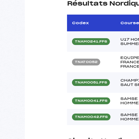
Résultats Nordiq
Codex
Cours
U17 HO
TNAM0241.FFS
SUMME
EQUIPE
FRANCE
TNAT0052
FRANCE
CHAMPI
TNAM0051.FFS
SAUT S
SAMSE 
TNAM0041.FFS
HOMME
SAMSE 
TNAM0042.FFS
HOMME