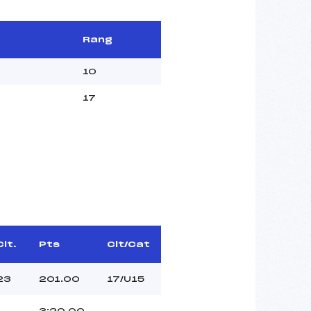
Rang
10
17
Clt.
Pts
Clt/Cat
23
201.00
17/U15
3:20.00