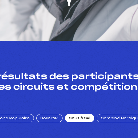
résultats des participants
es circuits et compétition
Fond Populaire
Rollerski
Saut à Ski
Combiné Nordiq