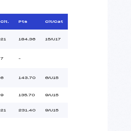
Clt.
Pts
Clt/Cat
21
184.36
15/U17
7
–
6
143.70
6/U15
9
135.70
9/U15
21
231.40
9/U15