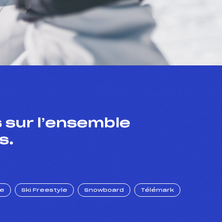
 sur l’ensemble
s.
ue
Ski Freestyle
Snowboard
Télémark