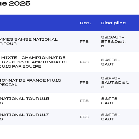
ue 2025
e
Cat.
Discipline
S&SAUT-
MMES SAMSE NATIONAL
FFS
ETE&Dist.
R TOUR
5
 MIXTE – CHAMPIONNAT DE
S&FFS-
 U7->U15 CHAMPIONNAT DE
FFS
SAUT
 U15 PAR EQUIPE
S&FFS-
ONNAT DE FRANCE M U15
FFS
SAUT&Dist.
PECIAL
3
NATIONAL TOUR U15
S&FFS-
FFS
S
SAUT
NATIONAL TOUR U17
S&FFS-
FFS
S
SAUT