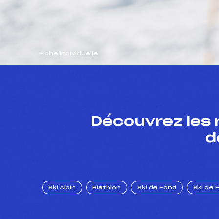
Fiche individuelle
Découvrez les 
d
Ski Alpin
Biathlon
Ski de Fond
Ski de 