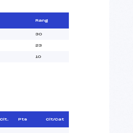
Rang
30
23
10
Clt.
Pts
Clt/Cat