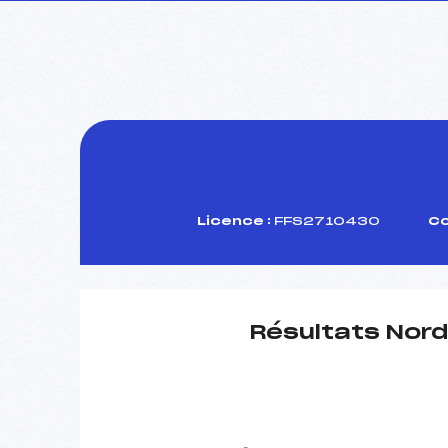
Licence :
FFS2710430
Co
Résultats Nord