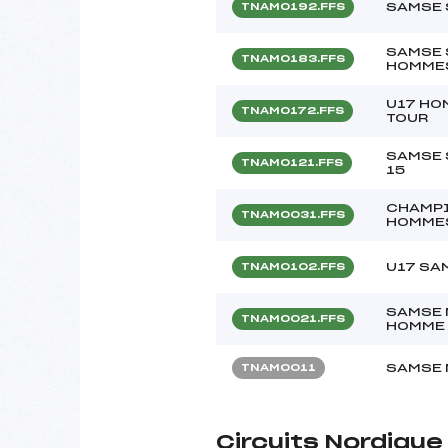
SAMSE 
TNAM0192.FFS
SAMSE 
TNAM0183.FFS
HOMME
U17 HO
TNAM0172.FFS
TOUR
SAMSE 
TNAM0121.FFS
15
CHAMPI
TNAM0031.FFS
HOMME
U17 SA
TNAM0102.FFS
SAMSE 
TNAM0021.FFS
HOMME
SAMSE 
TNAM0011
Circuits Nordiqu