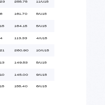
23
255.75
11/U15
6
161.70
5/U15
15
164.15
5/U15
4
113.33
4/U15
21
260.90
10/U15
13
149.53
5/U15
10
145.00
9/U15
15
155.40
6/U15