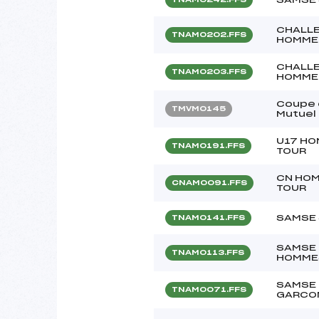
CHALLE
TNAM0202.FFS
HOMME
CHALLE
TNAM0203.FFS
HOMME
Coupe 
TMVM0145
Mutuel
U17 HO
TNAM0191.FFS
TOUR
CN HO
CNAM0091.FFS
TOUR
SAMSE
TNAM0141.FFS
SAMSE 
TNAM0113.FFS
HOMME
SAMSE 
TNAM0071.FFS
GARCO