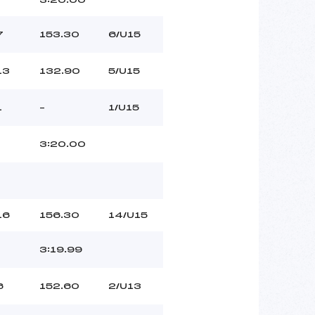
7
153.30
6/U15
13
132.90
5/U15
1
–
1/U15
3:20.00
16
156.30
14/U15
3:19.99
6
152.60
2/U13