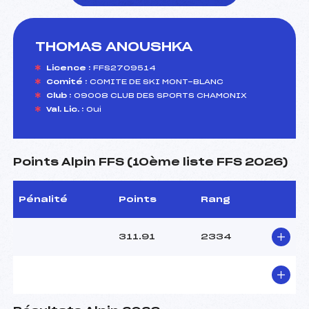
THOMAS ANOUSHKA
foi(s) le ski
Licence :
FFS2709514
Comité :
COMITE DE SKI MONT-BLANC
Club :
09008 CLUB DES SPORTS CHAMONIX
Val. Lic. :
Oui
Points Alpin FFS (10ème liste FFS 2026)
Pénalité
Points
Rang
311.91
2334