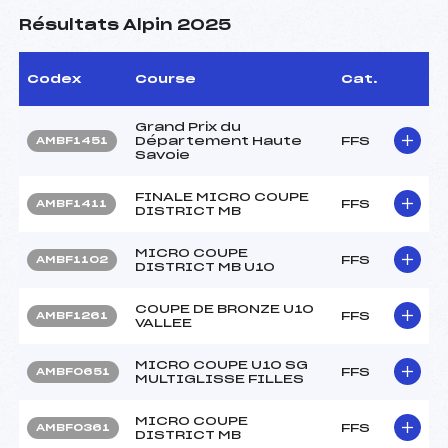
Résultats Alpin 2025
Codex
Course
Cat.
Grand Prix du
Département Haute
FFS
AMBF1451
Savoie
FINALE MICRO COUPE
FFS
AMBF1411
DISTRICT MB
MICRO COUPE
FFS
AMBF1102
DISTRICT MB U10
COUPE DE BRONZE U10
FFS
AMBF1261
VALLEE
MICRO COUPE U10 SG
FFS
AMBF0651
MULTIGLISSE FILLES
MICRO COUPE
FFS
AMBF0361
DISTRICT MB