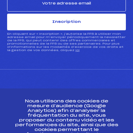
Inscription
En cliquant sur « inscription », j’autorise la FFS à utiliser mon
adresse email pour m’envoyer périodiquement la newsletter
de la FFS, qui peut contenir des offres commerciales et
promotionnelles de la FFS ou de ses partenaires. Pour plus
d’informations sur les modalités d’exercice de vos droits et
la gestion de vos données, cliquez
ici
CONTACT
Nous utilisons des cookies de
ESPACE PRESSE
mesure d’audience (Google
Analytics) afin d’analyser la
fréquentation du site, vous
Ressources
proposer du contenu vidéo et les
performances du site, ainsi que des
Pass’Neige
cookies permettant le
Projet sportif fédéral