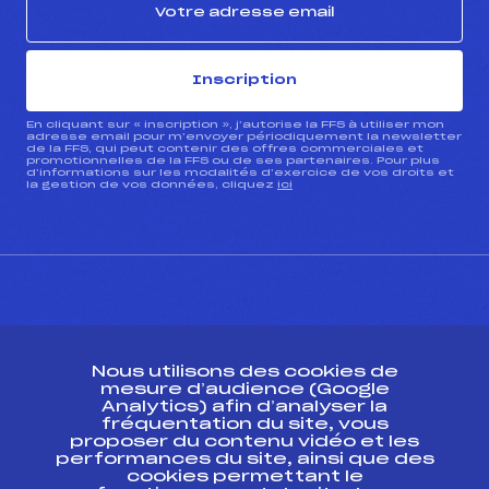
Inscription
En cliquant sur « inscription », j’autorise la FFS à utiliser mon
adresse email pour m’envoyer périodiquement la newsletter
de la FFS, qui peut contenir des offres commerciales et
promotionnelles de la FFS ou de ses partenaires. Pour plus
d’informations sur les modalités d’exercice de vos droits et
la gestion de vos données, cliquez
ici
CONTACT
Nous utilisons des cookies de
ESPACE PRESSE
mesure d’audience (Google
Analytics) afin d’analyser la
fréquentation du site, vous
Ressources
proposer du contenu vidéo et les
performances du site, ainsi que des
Pass’Neige
cookies permettant le
Projet sportif fédéral