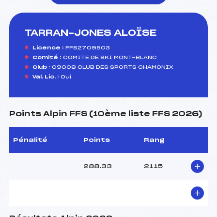
TARRAN-JONES ALOÏSE
foi(s) le ski
Licence :
FFS2709503
Comité :
COMITE DE SKI MONT-BLANC
Club :
09008 CLUB DES SPORTS CHAMONIX
Val. Lic. :
Oui
Points Alpin FFS (10ème liste FFS 2026)
Pénalité
Points
Rang
288.33
2115