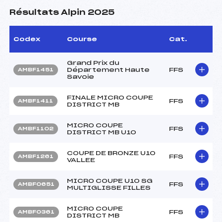
Résultats Alpin 2025
Codex
Course
Cat.
Grand Prix du
Département Haute
FFS
AMBF1451
Savoie
FINALE MICRO COUPE
FFS
AMBF1411
DISTRICT MB
MICRO COUPE
FFS
AMBF1102
DISTRICT MB U10
COUPE DE BRONZE U10
FFS
AMBF1261
VALLEE
MICRO COUPE U10 SG
FFS
AMBF0651
MULTIGLISSE FILLES
MICRO COUPE
FFS
AMBF0361
DISTRICT MB