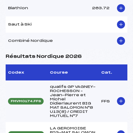
Biathlon
263.72
Saut à Ski
Combiné Nordique
Résultats Nordique 2026
Codex
Course
Cat.
qualifs GP VAGNEY-
ROCHESSON –
Jean-Pierre et
Michel
FFS
FMVM0174.FFS
Didierlaurent BIG
MAT SALOMON N°8
U13(8) / CREDIT
MUTUEL N°7
LA GEROMOISE
BIG-MAT SALOMON