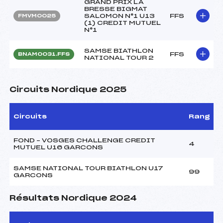
GRAND PRIX LA
BRESSE BIGMAT
SALOMON N°1 U13
FFS
FMVM0025
(1) CREDIT MUTUEL
N°1
SAMSE BIATHLON
FFS
BNAM0031.FFS
NATIONAL TOUR 2
Circuits Nordique 2025
Circuits
Rang
FOND – VOSGES CHALLENGE CREDIT
4
MUTUEL U16 GARCONS
SAMSE NATIONAL TOUR BIATHLON U17
99
GARCONS
Résultats Nordique 2024