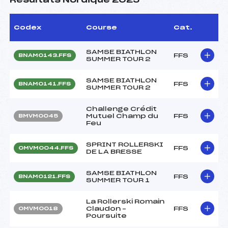
Résultats Nordique 2025
Codex
Course
Cat.
SAMSE BIATHLON
FFS
BNAM0143.FFS
SUMMER TOUR 2
SAMSE BIATHLON
FFS
BNAM0141.FFS
SUMMER TOUR 2
Challenge Crédit
Mutuel Champ du
FFS
BMVM0045
Feu
SPRINT ROLLERSKI
FFS
OMVM0044.FFS
DE LA BRESSE
SAMSE BIATHLON
FFS
BNAM0121.FFS
SUMMER TOUR 1
La Rollerski Romain
Claudon –
FFS
OMVM0018
Poursuite