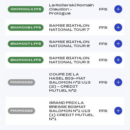
La Rollerski Romain
Claudon –
FFS
OMVM0014.FFS
Prologue
SAMSE BIATHLON
FFS
BNAM0081.FFS
NATIONAL TOUR 7
SAMSE BIATHLON
FFS
BNAM0071.FFS
NATIONAL TOUR 6
SAMSE BIATHLON
FFS
BNAM0041.FFS
NATIONAL TOUR 3
COUPE DE LA
HASEL BIG-MAT
SALOMON n°2 U13
FFS
FMVM0033
(2) – CREDIT
MUTUEL N°2
GRAND PRIX LA
BRESSE BIGMAT
SALOMON N°1 U13
FFS
FMVM0023
(1) CREDIT MUTUEL
N°1