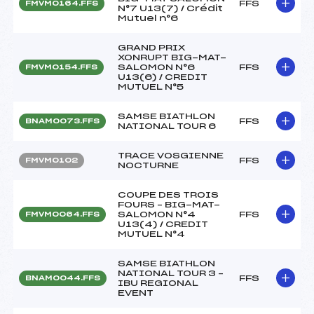
FFS
FMVM0164.FFS
N°7 U13(7) / Crédit
Mutuel n°6
GRAND PRIX
XONRUPT BIG-MAT-
SALOMON N°6
FFS
FMVM0154.FFS
U13(6) / CREDIT
MUTUEL N°5
SAMSE BIATHLON
FFS
BNAM0073.FFS
NATIONAL TOUR 6
TRACE VOSGIENNE
FFS
FMVM0102
NOCTURNE
COUPE DES TROIS
FOURS – BIG-MAT-
SALOMON N°4
FFS
FMVM0064.FFS
U13(4) / CREDIT
MUTUEL N°4
SAMSE BIATHLON
NATIONAL TOUR 3 –
FFS
BNAM0044.FFS
IBU REGIONAL
EVENT