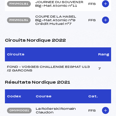
JOURNEE DU SOUVENIR
FFS
FMVM0181
Big-Mat Atomic n°11
COUPE DE LA HASEL
Big-Mat Atomic n°9
FFS
FMVM0151
Crédit Mutuel n°7
Circuits Nordique 2022
Circuits
Rang
FOND – VOSGES CHALLENGE BIGMAT U13
7
/2 GARCONS
Résultats Nordique 2021
Codex
Course
Cat.
La Rollerski Romain
FFS
OMVM0021
Claudon