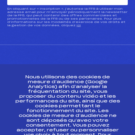
En cliquant sur « inscription », j’autorise la FFS à utiliser mon
adresse email pour m’envoyer périodiquement la newsletter
de la FFS, qui peut contenir des offres commerciales et
promotionnelles de la FFS ou de ses partenaires. Pour plus
d’informations sur les modalités d’exercice de vos droits et
la gestion de vos données, cliquez
ici
CONTACT
Nous utilisons des cookies de
ESPACE PRESSE
mesure d’audience (Google
Analytics) afin d’analyser la
fréquentation du site, vous
Ressources
proposer du contenu vidéo et les
performances du site, ainsi que des
Pass’Neige
cookies permettant le
Projet sportif fédéral
fonctionnement du site. Les
cookies de mesure d’audience ne
Projet de performance fédéral
sont déposés qu’avec votre
Antidopage
consentement. Vous pouvez
Pôle Développement, Formation, Suivi
accepter, refuser ou personnaliser
Scientifique