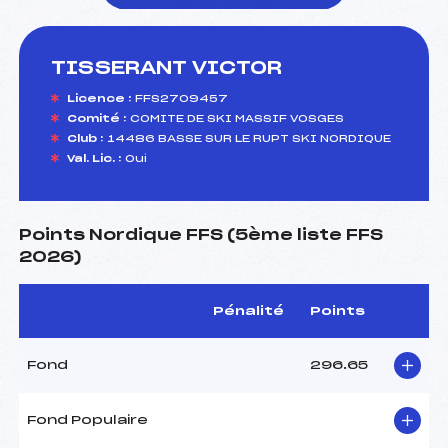
TISSERANT VICTOR
foi(s) le ski
Licence :
FFS2709457
Comité :
COMITE DE SKI MASSIF VOSGES
Club :
14486 BASSE SUR LE RUPT SKI NORDIQUE
Val. Lic. :
Oui
Points Nordique FFS (5ème liste FFS
2026)
Pénalité
Points
Fond
296.65
Fond Populaire