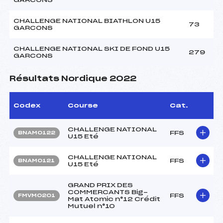
CHALLENGE NATIONAL BIATHLON U15
73
GARCONS
CHALLENGE NATIONAL SKI DE FOND U15
279
GARCONS
Résultats Nordique 2022
Codex
Course
Cat.
CHALLENGE NATIONAL
FFS
BNAM0122
U15 Eté
CHALLENGE NATIONAL
FFS
BNAM0121
U15 Eté
GRAND PRIX DES
COMMERCANTS Big-
FFS
FMVM0201
Mat Atomic n°12 Crédit
Mutuel n°10