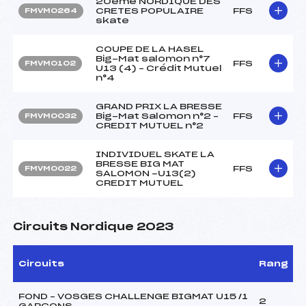
20ème NORDIQUE DES
CRETES POPULAIRE
FFS
FMVM0264
skate
COUPE DE LA HASEL
Big-Mat salomon n°7
FFS
FMVM0102
U13 (4) – Crédit Mutuel
n°4
GRAND PRIX LA BRESSE
Big-Mat Salomon n°2 –
FFS
FMVM0032
CREDIT MUTUEL n°2
INDIVIDUEL SKATE LA
BRESSE BIG MAT
FFS
FMVM0022
SALOMON -U13(2)
CREDIT MUTUEL
Circuits Nordique 2023
Circuits
Rang
FOND – VOSGES CHALLENGE BIGMAT U15 /1
2
GARCONS