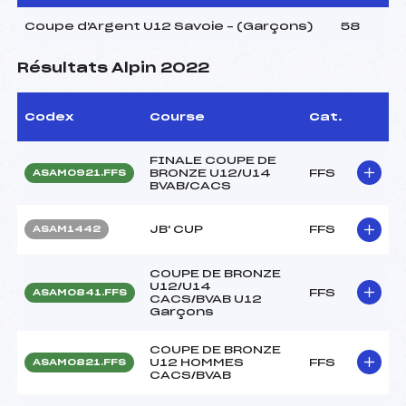
Coupe d'Argent U12 Savoie – (Garçons)
58
Résultats Alpin 2022
Codex
Course
Cat.
FINALE COUPE DE
BRONZE U12/U14
FFS
ASAM0921.FFS
BVAB/CACS
JB' CUP
FFS
ASAM1442
COUPE DE BRONZE
U12/U14
FFS
ASAM0841.FFS
CACS/BVAB U12
Garçons
COUPE DE BRONZE
U12 HOMMES
FFS
ASAM0821.FFS
CACS/BVAB