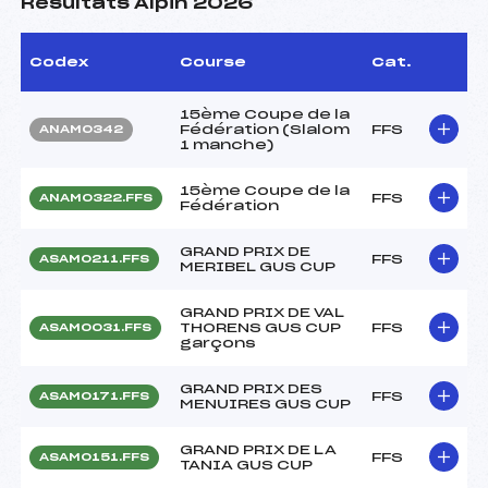
Résultats Alpin 2026
Codex
Course
Cat.
15ème Coupe de la
Fédération (Slalom
FFS
ANAM0342
1 manche)
15ème Coupe de la
FFS
ANAM0322.FFS
Fédération
GRAND PRIX DE
FFS
ASAM0211.FFS
MERIBEL GUS CUP
GRAND PRIX DE VAL
THORENS GUS CUP
FFS
ASAM0031.FFS
garçons
GRAND PRIX DES
FFS
ASAM0171.FFS
MENUIRES GUS CUP
GRAND PRIX DE LA
FFS
ASAM0151.FFS
TANIA GUS CUP