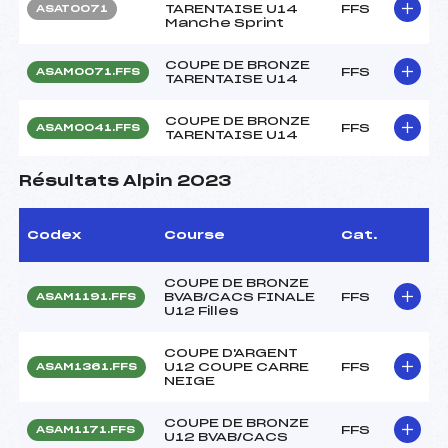
TARENTAISE U14
FFS
ASAT0071
Manche Sprint
COUPE DE BRONZE
FFS
ASAM0071.FFS
TARENTAISE U14
COUPE DE BRONZE
FFS
ASAM0041.FFS
TARENTAISE U14
Résultats Alpin 2023
Codex
Course
Cat.
COUPE DE BRONZE
BVAB/CACS FINALE
FFS
ASAM1191.FFS
U12 Filles
COUPE D'ARGENT
U12 COUPE CARRE
FFS
ASAM1361.FFS
NEIGE
COUPE DE BRONZE
FFS
ASAM1171.FFS
U12 BVAB/CACS