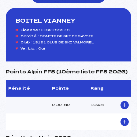
BOITEL VIANNEY
foi(s) le ski
Licence :
FFS2709376
Comité :
COMITE DE SKI DE SAVOIE
Club :
13191 CLUB DE SKI VALMOREL
Val. Lic. :
Oui
Points Alpin FFS (10ème liste FFS 2026)
Pénalité
Points
Rang
202.82
1948