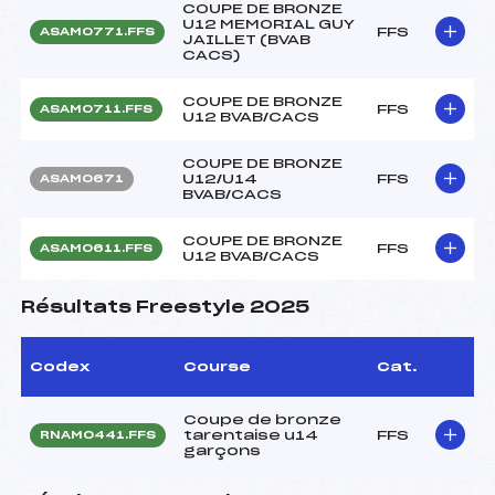
COUPE DE BRONZE
U12 MEMORIAL GUY
FFS
ASAM0771.FFS
JAILLET (BVAB
CACS)
COUPE DE BRONZE
FFS
ASAM0711.FFS
U12 BVAB/CACS
COUPE DE BRONZE
U12/U14
FFS
ASAM0671
BVAB/CACS
COUPE DE BRONZE
FFS
ASAM0611.FFS
U12 BVAB/CACS
Résultats Freestyle 2025
Codex
Course
Cat.
Coupe de bronze
tarentaise u14
FFS
RNAM0441.FFS
garçons