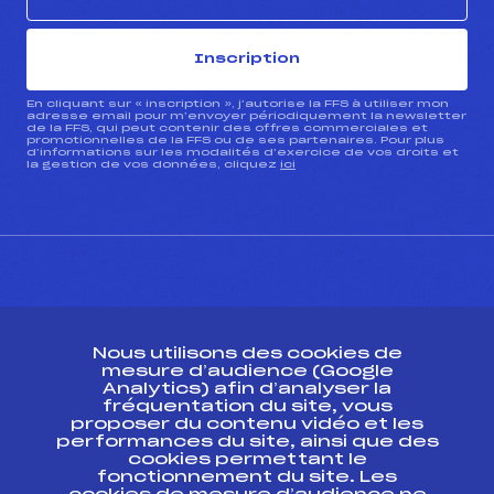
Inscription
En cliquant sur « inscription », j’autorise la FFS à utiliser mon
adresse email pour m’envoyer périodiquement la newsletter
de la FFS, qui peut contenir des offres commerciales et
promotionnelles de la FFS ou de ses partenaires. Pour plus
d’informations sur les modalités d’exercice de vos droits et
la gestion de vos données, cliquez
ici
CONTACT
Nous utilisons des cookies de
ESPACE PRESSE
mesure d’audience (Google
Analytics) afin d’analyser la
fréquentation du site, vous
Ressources
proposer du contenu vidéo et les
performances du site, ainsi que des
Pass’Neige
cookies permettant le
Projet sportif fédéral
fonctionnement du site. Les