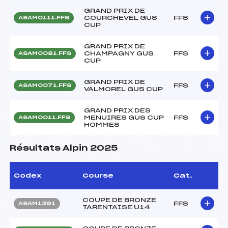
GRAND PRIX DE
COURCHEVEL GUS
FFS
ASAM0111.FFS
CUP
GRAND PRIX DE
CHAMPAGNY GUS
FFS
ASAM0081.FFS
CUP
GRAND PRIX DE
FFS
ASAM0071.FFS
VALMOREL GUS CUP
GRAND PRIX DES
MENUIRES GUS CUP
FFS
ASAM0011.FFS
HOMMES
Résultats Alpin 2025
Codex
Course
Cat.
COUPE DE BRONZE
FFS
ASAM1391
TARENTAISE U14