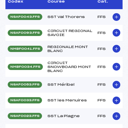
Codex
Course
Cat.
SST Val Thorens
FFS
NSAF0043.FFS
CIRCUIT REGIONAL
FFS
NSAF0093.FFS
SAVOIE
REGIONALE MONT
FFS
NMBF0041.FFS
BLANC
CIRCUIT
SNOWBOARD MONT
FFS
NMBF0034.FFS
BLANC
SST Méribel
FFS
NSAF0053.FFS
SST les Menuires
FFS
NSAF0033.FFS
SST La Plagne
FFS
NSAF0023.FFS