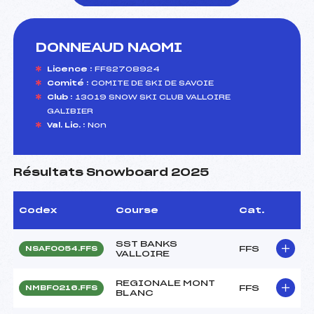
DONNEAUD NAOMI
foi(s) le ski
Licence :
FFS2708924
Comité :
COMITE DE SKI DE SAVOIE
Club :
13019 SNOW SKI CLUB VALLOIRE
GALIBIER
Val. Lic. :
Non
Résultats Snowboard 2025
Codex
Course
Cat.
SST BANKS
FFS
NSAF0054.FFS
VALLOIRE
REGIONALE MONT
FFS
NMBF0216.FFS
BLANC