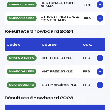
REGIONALE MONT
FFS
NMBF0016.FFS
BLANC
CIRCUIT REGIONAL
FFS
NMBF0033.FFS
MONT BLANC
Résultats Snowboard 2024
Codex
Course
Cat.
KNT FREE STYLE
FFS
NNAF0042.FFS
KNT FREE STYLE
FFS
NNAF0041.FFS
SST Menuires PGS
FFS
NSAF0033.FFS
Résultats Snowboard 2023