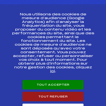
CONTACT
Nous utilisons des cookies de
ESPACE PRESSE
mesure d’audience (Google
Analytics) afin d’analyser la
fréquentation du site, vous
Ressources
proposer du contenu vidéo et les
performances du site, ainsi que des
Pass’Neige
cookies permettant le
Projet sportif fédéral
fonctionnement du site. Les
cookies de mesure d’audience ne
Projet de performance fédéral
sont déposés qu’avec votre
Antidopage
consentement. Vous pouvez
Pôle Développement, Formation, Suivi
accepter, refuser ou personnaliser
Scientifique
vos choix à tout moment. Pour
Listes ministérielles
obtenir plus d'informations sur
notre gestion des cookies, cliquez
Pôle vie de l’athlète
ici
.
Enseignement professionnel
Informatique et chronométrage
Circuits
TOUT ACCEPTER
Carrières
Développement des habiletés mentales
TOUT REFUSER