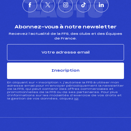
L'ACTU
Abonnez-vous à notre newsletter
Recevez l’actualité de la FFS, des clubs et des Équipes
de France.
Inscription
En cliquant sur « inscription », j’autorise la FFS à utiliser mon
adresse email pour m’envoyer périodiquement la newsletter
de la FFS, qui peut contenir des offres commerciales et
promotionnelles de la FFS ou de ses partenaires. Pour plus
d’informations sur les modalités d’exercice de vos droits et
la gestion de vos données, cliquez
ici