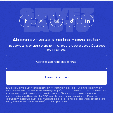
SUIVEZ
L'ACTU
Abonnez-vous à notre newsletter
Recevez l’actualité de la FFS, des clubs et des Équipes
de France.
Inscription
En cliquant sur « inscription », j’autorise la FFS à utiliser mon
adresse email pour m’envoyer périodiquement la newsletter
de la FFS, qui peut contenir des offres commerciales et
promotionnelles de la FFS ou de ses partenaires. Pour plus
d’informations sur les modalités d’exercice de vos droits et
la gestion de vos données, cliquez
ici