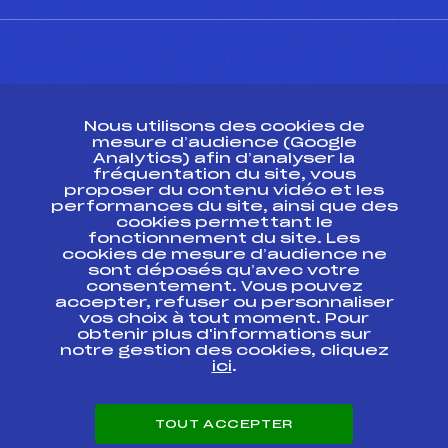
CONTACT
Nous utilisons des cookies de
ESPACE PRESSE
mesure d’audience (Google
Analytics) afin d’analyser la
fréquentation du site, vous
Ressources
proposer du contenu vidéo et les
performances du site, ainsi que des
Pass’Neige
cookies permettant le
Projet sportif fédéral
fonctionnement du site. Les
cookies de mesure d’audience ne
Projet de performance fédéral
sont déposés qu’avec votre
Antidopage
consentement. Vous pouvez
Pôle Développement, Formation, Suivi
accepter, refuser ou personnaliser
Scientifique
vos choix à tout moment. Pour
Listes ministérielles
obtenir plus d'informations sur
notre gestion des cookies, cliquez
Pôle vie de l’athlète
ici
.
Enseignement professionnel
Informatique et chronométrage
Circuits
TOUT ACCEPTER
Carrières