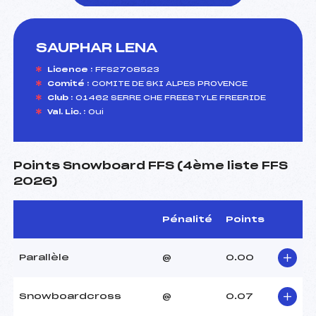
SAUPHAR LENA
foi(s) le ski
Licence :
FFS2708523
Comité :
COMITE DE SKI ALPES PROVENCE
Club :
01462 SERRE CHE FREESTYLE FREERIDE
Val. Lic. :
Oui
Points Snowboard FFS (4ème liste FFS
2026)
Pénalité
Points
Parallèle
@
0.00
Snowboardcross
@
0.07