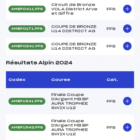
Circuit de Bronze
VOLA District Arve
FFS
AMBF0411.FFS
et Giffre
COUPE DE BRONZE
FFS
AMBF0171.FFS
U14 DISTRICT AG
COUPE DE BRONZE
FFS
AMBF0241.FFS
U14 DISTRICT AG
Résultats Alpin 2024
Codex
Course
Cat.
Finale Coupe
D'Argent MB BP
FFS
AMBF1541.FFS
AURA TROPHEE
SWIX U12
Finale Coupe
D'Argent MB BP
FFS
AMBF1542.FFS
AURA TROPHEE
SWIX U12