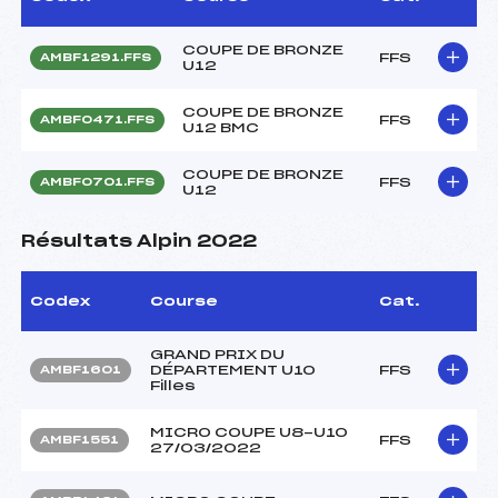
COUPE DE BRONZE
FFS
AMBF1291.FFS
U12
COUPE DE BRONZE
FFS
AMBF0471.FFS
U12 BMC
COUPE DE BRONZE
FFS
AMBF0701.FFS
U12
Résultats Alpin 2022
Codex
Course
Cat.
GRAND PRIX DU
DÉPARTEMENT U10
FFS
AMBF1601
Filles
MICRO COUPE U8-U10
FFS
AMBF1551
27/03/2022