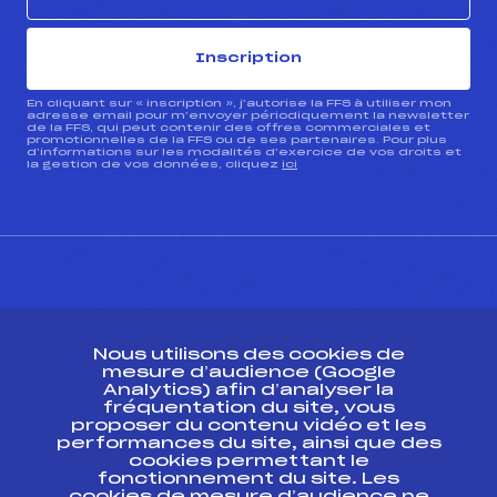
Inscription
En cliquant sur « inscription », j’autorise la FFS à utiliser mon
adresse email pour m’envoyer périodiquement la newsletter
de la FFS, qui peut contenir des offres commerciales et
promotionnelles de la FFS ou de ses partenaires. Pour plus
d’informations sur les modalités d’exercice de vos droits et
la gestion de vos données, cliquez
ici
CONTACT
Nous utilisons des cookies de
ESPACE PRESSE
mesure d’audience (Google
Analytics) afin d’analyser la
fréquentation du site, vous
Ressources
proposer du contenu vidéo et les
performances du site, ainsi que des
Pass’Neige
cookies permettant le
Projet sportif fédéral
fonctionnement du site. Les