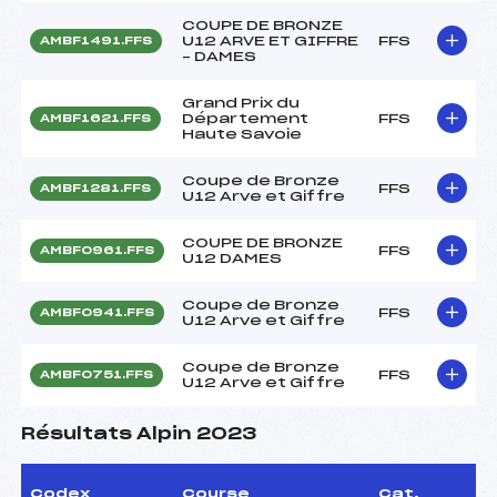
COUPE DE BRONZE
U12 ARVE ET GIFFRE
FFS
AMBF1491.FFS
– DAMES
Grand Prix du
Département
FFS
AMBF1621.FFS
Haute Savoie
Coupe de Bronze
FFS
AMBF1281.FFS
U12 Arve et Giffre
COUPE DE BRONZE
FFS
AMBF0961.FFS
U12 DAMES
Coupe de Bronze
FFS
AMBF0941.FFS
U12 Arve et Giffre
Coupe de Bronze
FFS
AMBF0751.FFS
U12 Arve et Giffre
Résultats Alpin 2023
Codex
Course
Cat.