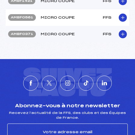
MICRO COUPE
FFS
AMBF1421
MICRO COUPE
FFS
AMBF0561
MICRO COUPE
FFS
AMBF0371
SUIVEZ
L'ACTU
Abonnez-vous à notre newsletter
Recevez l’actualité de la FFS, des clubs et des Équipes
de France.