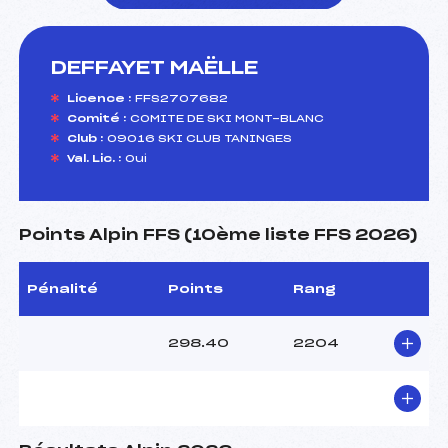
DEFFAYET MAËLLE
foi(s) le ski
Licence :
FFS2707682
Comité :
COMITE DE SKI MONT-BLANC
Club :
09016 SKI CLUB TANINGES
Val. Lic. :
Oui
Points Alpin FFS (10ème liste FFS 2026)
Pénalité
Points
Rang
298.40
2204