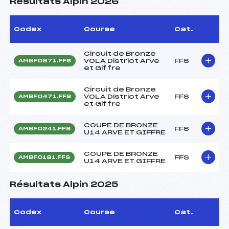
Résultats Alpin 2026
Codex
Course
Cat.
Circuit de Bronze
VOLA District Arve
FFS
AMBF0871.FFS
et Giffre
Circuit de Bronze
VOLA District Arve
FFS
AMBF0471.FFS
et Giffre
COUPE DE BRONZE
FFS
AMBF0241.FFS
U14 ARVE ET GIFFRE
COUPE DE BRONZE
FFS
AMBF0181.FFS
U14 ARVE ET GIFFRE
Résultats Alpin 2025
Codex
Course
Cat.