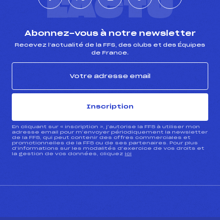
L'ACTU
Abonnez-vous à notre newsletter
Recevez l’actualité de la FFS, des clubs et des Équipes
de France.
Inscription
En cliquant sur « inscription », j’autorise la FFS à utiliser mon
adresse email pour m’envoyer périodiquement la newsletter
de la FFS, qui peut contenir des offres commerciales et
promotionnelles de la FFS ou de ses partenaires. Pour plus
d’informations sur les modalités d’exercice de vos droits et
la gestion de vos données, cliquez
ici