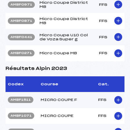
Micro Coupe District
FFS
AMBF0971
MB
Micro Coupe District
FFS
AMBF0871
MB
Micro Coupe U10 Col
FFS
AMBF0441
de Voza Super g
Micro Coupe MB
FFS
AMBF0271
Résultats Alpin 2023
Codex
Course
Cat.
MICRO COUPE F
FFS
AMBF1511
MICRO COUPE
FFS
AMBF1071