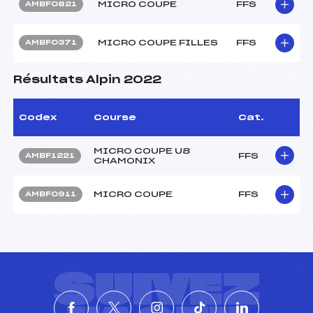
MICRO COUPE
FFS
AMBF0821
MICRO COUPE FILLES
FFS
AMBF0371
Résultats Alpin 2022
Codex
Course
Cat.
MICRO COUPE U8
FFS
AMBF1221
CHAMONIX
MICRO COUPE
FFS
AMBF0911
SUIVEZ