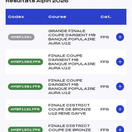
Résultats Alpin 2026
Codex
Course
Cat.
GRANDE FINALE
COUPE D'ARGENT MB
FFS
AMBF1391
BANQUE POPULAIRE
AURA U12
FINALE COUPE
D'ARGENT MB
FFS
AMBF1382.FFS
BANQUE POPULAIRE
AURA U12
FINALE COUPE
D'ARGENT MB
FFS
AMBF1381.FFS
BANQUE POPULAIRE
AURA U12
FINALE DISTRICT
COUPE DE BRONZE
FFS
AMBF1121.FFS
U12 RENE DAYVE
FINALE DISTRICT
COUPE DE BRONZE
FFS
AMBF1201.FFS