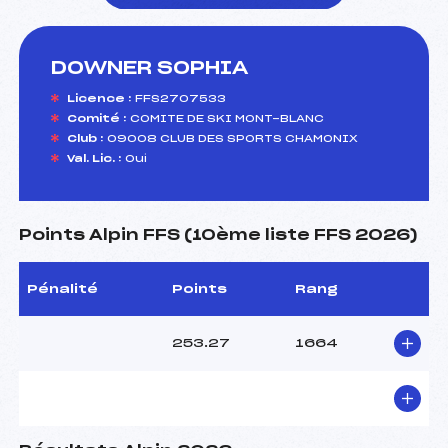
DOWNER SOPHIA
foi(s) le ski
Licence :
FFS2707533
Comité :
COMITE DE SKI MONT-BLANC
Club :
09008 CLUB DES SPORTS CHAMONIX
Val. Lic. :
Oui
Points Alpin FFS (10ème liste FFS 2026)
Pénalité
Points
Rang
253.27
1664