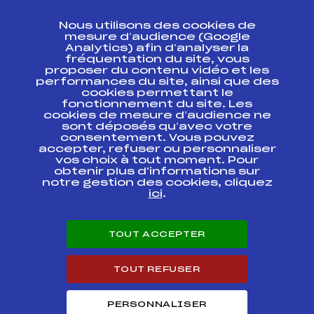
CONTACT
Nous utilisons des cookies de
ESPACE PRESSE
mesure d’audience (Google
Analytics) afin d’analyser la
fréquentation du site, vous
Ressources
proposer du contenu vidéo et les
performances du site, ainsi que des
Pass’Neige
cookies permettant le
Projet sportif fédéral
fonctionnement du site. Les
cookies de mesure d’audience ne
Projet de performance fédéral
sont déposés qu’avec votre
Antidopage
consentement. Vous pouvez
Pôle Développement, Formation, Suivi
accepter, refuser ou personnaliser
Scientifique
vos choix à tout moment. Pour
Listes ministérielles
obtenir plus d'informations sur
notre gestion des cookies, cliquez
Pôle vie de l’athlète
ici
.
Enseignement professionnel
Informatique et chronométrage
Circuits
TOUT ACCEPTER
Carrières
Développement des habiletés mentales
TOUT REFUSER
PERSONNALISER