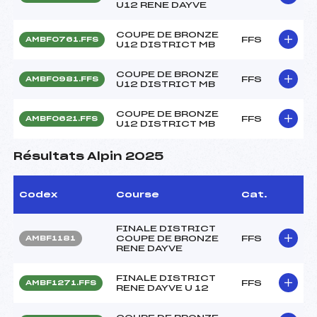
U12 RENE DAYVE
COUPE DE BRONZE
FFS
AMBF0761.FFS
U12 DISTRICT MB
COUPE DE BRONZE
FFS
AMBF0981.FFS
U12 DISTRICT MB
COUPE DE BRONZE
FFS
AMBF0621.FFS
U12 DISTRICT MB
Résultats Alpin 2025
Codex
Course
Cat.
FINALE DISTRICT
COUPE DE BRONZE
FFS
AMBF1181
RENE DAYVE
FINALE DISTRICT
FFS
AMBF1271.FFS
RENE DAYVE U 12