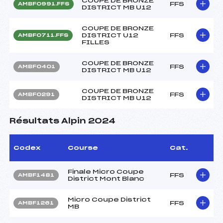
COUPE DE BRONZE
FFS
AMBF0991.FFS
DISTRICT MB U12
COUPE DE BRONZE
DISTRICT U12
FFS
AMBF0711.FFS
FILLES
COUPE DE BRONZE
FFS
AMBF0401
DISTRICT MB U12
COUPE DE BRONZE
FFS
AMBF0291
DISTRICT MB U12
Résultats Alpin 2024
Codex
Course
Cat.
Finale Micro Coupe
FFS
AMBF1481
District Mont Blanc
Micro Coupe District
FFS
AMBF1261
MB