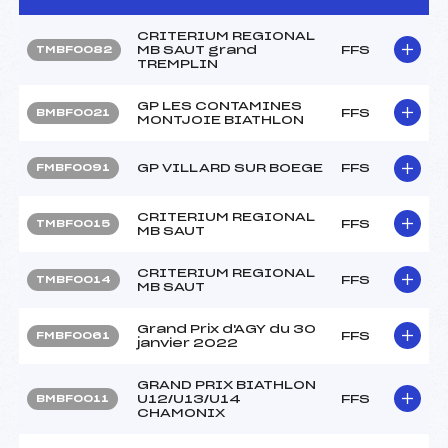
CRITERIUM REGIONAL
MB SAUT grand
FFS
TMBF0082
TREMPLIN
GP LES CONTAMINES
FFS
BMBF0021
MONTJOIE BIATHLON
GP VILLARD SUR BOEGE
FFS
FMBF0091
CRITERIUM REGIONAL
FFS
TMBF0015
MB SAUT
CRITERIUM REGIONAL
FFS
TMBF0014
MB SAUT
Grand Prix d'AGY du 30
FFS
FMBF0061
janvier 2022
GRAND PRIX BIATHLON
U12/U13/U14
FFS
BMBF0011
CHAMONIX