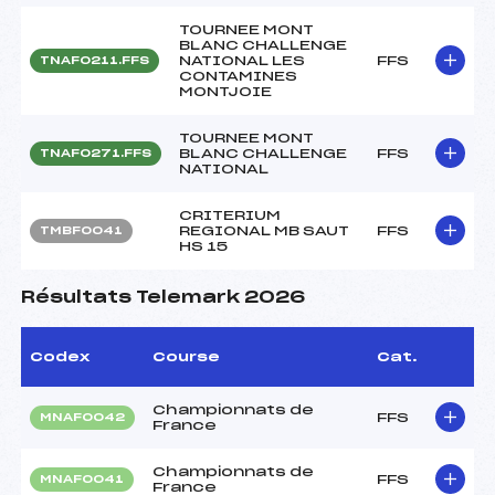
TOURNEE MONT
BLANC CHALLENGE
NATIONAL LES
FFS
TNAF0211.FFS
CONTAMINES
MONTJOIE
TOURNEE MONT
BLANC CHALLENGE
FFS
TNAF0271.FFS
NATIONAL
CRITERIUM
REGIONAL MB SAUT
FFS
TMBF0041
HS 15
Résultats Telemark 2026
Codex
Course
Cat.
Championnats de
FFS
MNAF0042
France
Championnats de
FFS
MNAF0041
France