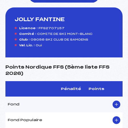
JOLLY FANTINE
foi(s) le ski
Licence :
FFS2707157
Comité :
COMITE DE SKI MONT-BLANC
Club :
09056 SKI CLUB DE SAMOENS
Val. Lic. :
Oui
Points Nordique FFS (5ème liste FFS
2026)
Pénalité
Points
Fond
Fond Populaire