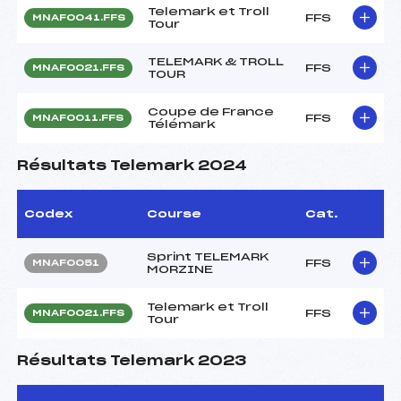
Telemark et Troll
FFS
MNAF0041.FFS
Tour
TELEMARK & TROLL
FFS
MNAF0021.FFS
TOUR
Coupe de France
FFS
MNAF0011.FFS
Télémark
Résultats Telemark 2024
Codex
Course
Cat.
Sprint TELEMARK
FFS
MNAF0051
MORZINE
Telemark et Troll
FFS
MNAF0021.FFS
Tour
Résultats Telemark 2023