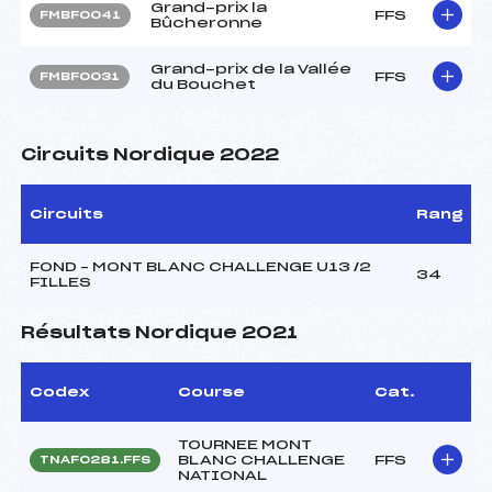
Grand-prix la
FFS
FMBF0041
Bûcheronne
Grand-prix de la Vallée
FFS
FMBF0031
du Bouchet
Circuits Nordique 2022
Circuits
Rang
FOND – MONT BLANC CHALLENGE U13 /2
34
FILLES
Résultats Nordique 2021
Codex
Course
Cat.
TOURNEE MONT
BLANC CHALLENGE
FFS
TNAF0281.FFS
NATIONAL