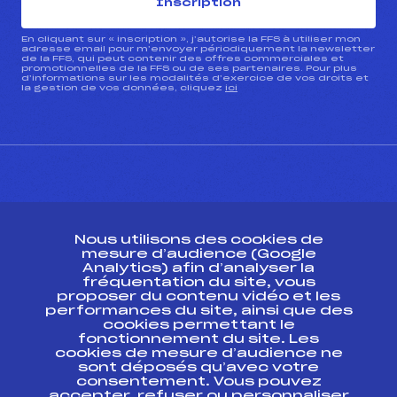
Inscription
En cliquant sur « inscription », j’autorise la FFS à utiliser mon
adresse email pour m’envoyer périodiquement la newsletter
de la FFS, qui peut contenir des offres commerciales et
promotionnelles de la FFS ou de ses partenaires. Pour plus
d’informations sur les modalités d’exercice de vos droits et
la gestion de vos données, cliquez
ici
CONTACT
Nous utilisons des cookies de
ESPACE PRESSE
mesure d’audience (Google
Analytics) afin d’analyser la
fréquentation du site, vous
Ressources
proposer du contenu vidéo et les
performances du site, ainsi que des
Pass’Neige
cookies permettant le
Projet sportif fédéral
fonctionnement du site. Les
cookies de mesure d’audience ne
Projet de performance fédéral
sont déposés qu’avec votre
Antidopage
consentement. Vous pouvez
Pôle Développement, Formation, Suivi
accepter, refuser ou personnaliser