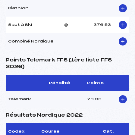
Biathlon
Saut à Ski
@
376.53
Combiné Nordique
Points Telemark FFS (1ère liste FFS
2026)
Pénalité
Points
Telemark
73.33
Résultats Nordique 2022
Codex
Course
Cat.