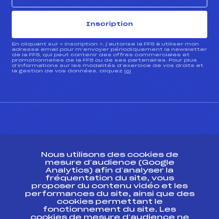
Inscription
En cliquant sur « inscription », j’autorise la FFS à utiliser mon
adresse email pour m’envoyer périodiquement la newsletter
de la FFS, qui peut contenir des offres commerciales et
promotionnelles de la FFS ou de ses partenaires. Pour plus
d’informations sur les modalités d’exercice de vos droits et
la gestion de vos données, cliquez
ici
CONTACT
Nous utilisons des cookies de
ESPACE PRESSE
mesure d’audience (Google
Analytics) afin d’analyser la
fréquentation du site, vous
Ressources
proposer du contenu vidéo et les
performances du site, ainsi que des
Pass’Neige
cookies permettant le
Projet sportif fédéral
fonctionnement du site. Les
cookies de mesure d’audience ne
Projet de performance fédéral