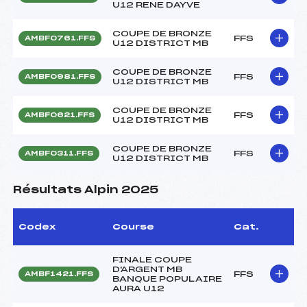
U12 RENE DAYVE
COUPE DE BRONZE
FFS
AMBF0761.FFS
U12 DISTRICT MB
COUPE DE BRONZE
FFS
AMBF0981.FFS
U12 DISTRICT MB
COUPE DE BRONZE
FFS
AMBF0621.FFS
U12 DISTRICT MB
COUPE DE BRONZE
FFS
AMBF0311.FFS
U12 DISTRICT MB
Résultats Alpin 2025
Codex
Course
Cat.
FINALE COUPE
D'ARGENT MB
FFS
AMBF1421.FFS
BANQUE POPULAIRE
AURA U12