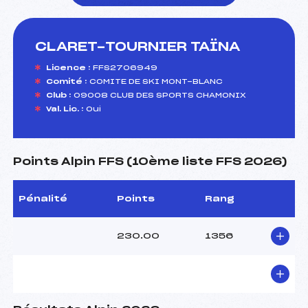
CLARET-TOURNIER TAÏNA
foi(s) le ski
Licence :
FFS2706949
Comité :
COMITE DE SKI MONT-BLANC
Club :
09008 CLUB DES SPORTS CHAMONIX
Val. Lic. :
Oui
Points Alpin FFS (10ème liste FFS 2026)
Pénalité
Points
Rang
230.00
1356