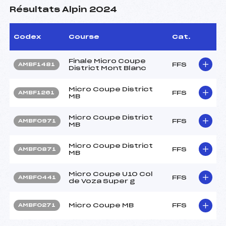
Résultats Alpin 2024
Codex
Course
Cat.
Finale Micro Coupe
FFS
AMBF1481
District Mont Blanc
Micro Coupe District
FFS
AMBF1261
MB
Micro Coupe District
FFS
AMBF0971
MB
Micro Coupe District
FFS
AMBF0871
MB
Micro Coupe U10 Col
FFS
AMBF0441
de Voza Super g
Micro Coupe MB
FFS
AMBF0271