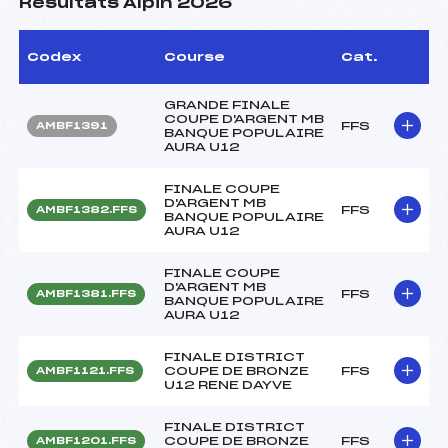
Résultats Alpin 2026
Codex
Course
Cat.
GRANDE FINALE
COUPE D'ARGENT MB
FFS
AMBF1391
BANQUE POPULAIRE
AURA U12
FINALE COUPE
D'ARGENT MB
FFS
AMBF1382.FFS
BANQUE POPULAIRE
AURA U12
FINALE COUPE
D'ARGENT MB
FFS
AMBF1381.FFS
BANQUE POPULAIRE
AURA U12
FINALE DISTRICT
COUPE DE BRONZE
FFS
AMBF1121.FFS
U12 RENE DAYVE
FINALE DISTRICT
COUPE DE BRONZE
FFS
AMBF1201.FFS