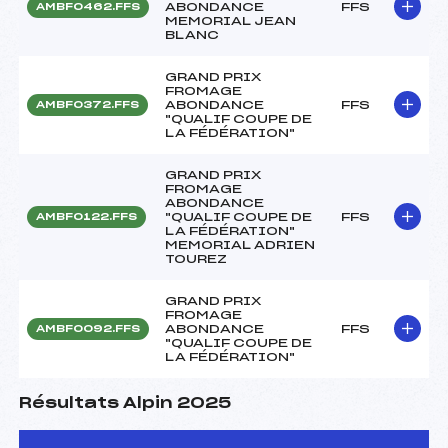
ABONDANCE
FFS
AMBF0462.FFS
MEMORIAL JEAN
BLANC
GRAND PRIX
FROMAGE
ABONDANCE
FFS
AMBF0372.FFS
"QUALIF COUPE DE
LA FÉDÉRATION"
GRAND PRIX
FROMAGE
ABONDANCE
"QUALIF COUPE DE
FFS
AMBF0122.FFS
LA FÉDÉRATION"
MEMORIAL ADRIEN
TOUREZ
GRAND PRIX
FROMAGE
ABONDANCE
FFS
AMBF0092.FFS
"QUALIF COUPE DE
LA FÉDÉRATION"
Résultats Alpin 2025