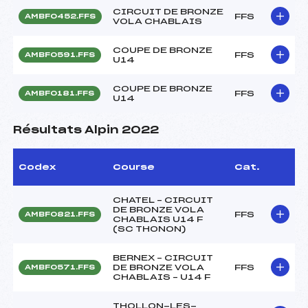
CIRCUIT DE BRONZE
FFS
AMBF0452.FFS
VOLA CHABLAIS
COUPE DE BRONZE
FFS
AMBF0591.FFS
U14
COUPE DE BRONZE
FFS
AMBF0181.FFS
U14
Résultats Alpin 2022
Codex
Course
Cat.
CHATEL – CIRCUIT
DE BRONZE VOLA
FFS
AMBF0821.FFS
CHABLAIS U14 F
(SC THONON)
BERNEX – CIRCUIT
DE BRONZE VOLA
FFS
AMBF0571.FFS
CHABLAIS – U14 F
THOLLON-LES-