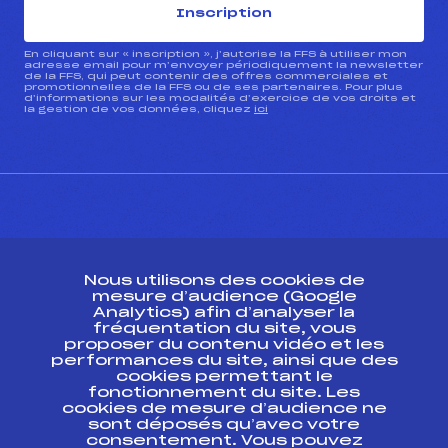
Inscription
En cliquant sur « inscription », j’autorise la FFS à utiliser mon
adresse email pour m’envoyer périodiquement la newsletter
de la FFS, qui peut contenir des offres commerciales et
promotionnelles de la FFS ou de ses partenaires. Pour plus
d’informations sur les modalités d’exercice de vos droits et
la gestion de vos données, cliquez
ici
CONTACT
Nous utilisons des cookies de
ESPACE PRESSE
mesure d’audience (Google
Analytics) afin d’analyser la
fréquentation du site, vous
Ressources
proposer du contenu vidéo et les
performances du site, ainsi que des
Pass’Neige
cookies permettant le
Projet sportif fédéral
fonctionnement du site. Les
cookies de mesure d’audience ne
Projet de performance fédéral
sont déposés qu’avec votre
Antidopage
consentement. Vous pouvez