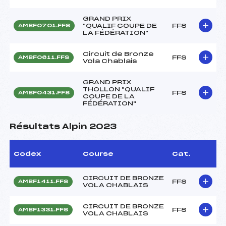
GRAND PRIX
"QUALIF COUPE DE
FFS
AMBF0701.FFS
LA FÉDÉRATION"
Circuit de Bronze
FFS
AMBF0611.FFS
Vola Chablais
GRAND PRIX
THOLLON "QUALIF
FFS
AMBF0431.FFS
COUPE DE LA
FÉDÉRATION"
Résultats Alpin 2023
Codex
Course
Cat.
CIRCUIT DE BRONZE
FFS
AMBF1411.FFS
VOLA CHABLAIS
CIRCUIT DE BRONZE
FFS
AMBF1331.FFS
VOLA CHABLAIS