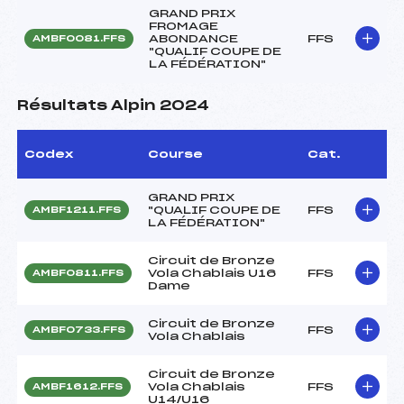
GRAND PRIX
FROMAGE
ABONDANCE
FFS
AMBF0081.FFS
"QUALIF COUPE DE
LA FÉDÉRATION"
Résultats Alpin 2024
Codex
Course
Cat.
GRAND PRIX
"QUALIF COUPE DE
FFS
AMBF1211.FFS
LA FÉDÉRATION"
Circuit de Bronze
Vola Chablais U16
FFS
AMBF0811.FFS
Dame
Circuit de Bronze
FFS
AMBF0733.FFS
Vola Chablais
Circuit de Bronze
Vola Chablais
FFS
AMBF1612.FFS
U14/U16