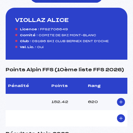
VIOLLAZ ALICE
foi(s) le ski
Licence :
FFS2706649
Comité :
COMITE DE SKI MONT-BLANC
Club :
09186 SKI CLUB BERNEX DENT D'OCHE
Val. Lic. :
Oui
Points Alpin FFS (10ème liste FFS 2026)
Pénalité
Points
Rang
152.42
620