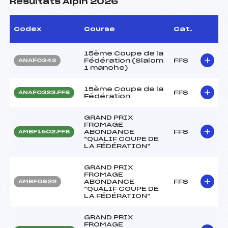
Résultats Alpin 2026
Codex
Course
Cat.
15ème Coupe de la
Fédération (Slalom
FFS
ANAF0343
1 manche)
15ème Coupe de la
FFS
ANAF0323.FFS
Fédération
GRAND PRIX
FROMAGE
ABONDANCE
FFS
AMBF1502.FFS
"QUALIF COUPE DE
LA FÉDÉRATION"
GRAND PRIX
FROMAGE
ABONDANCE
FFS
AMBF0922
"QUALIF COUPE DE
LA FÉDÉRATION"
GRAND PRIX
FROMAGE