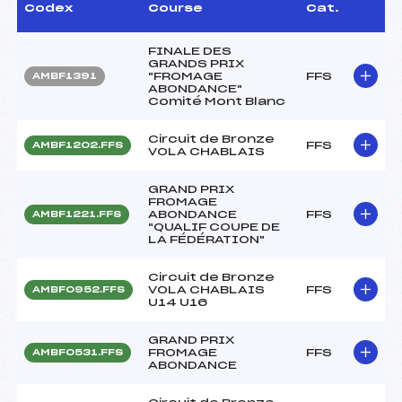
Codex
Course
Cat.
FINALE DES
GRANDS PRIX
"FROMAGE
FFS
AMBF1391
ABONDANCE"
Comité Mont Blanc
Circuit de Bronze
FFS
AMBF1202.FFS
VOLA CHABLAIS
GRAND PRIX
FROMAGE
ABONDANCE
FFS
AMBF1221.FFS
"QUALIF COUPE DE
LA FÉDÉRATION"
Circuit de Bronze
VOLA CHABLAIS
FFS
AMBF0952.FFS
U14 U16
GRAND PRIX
FROMAGE
FFS
AMBF0531.FFS
ABONDANCE