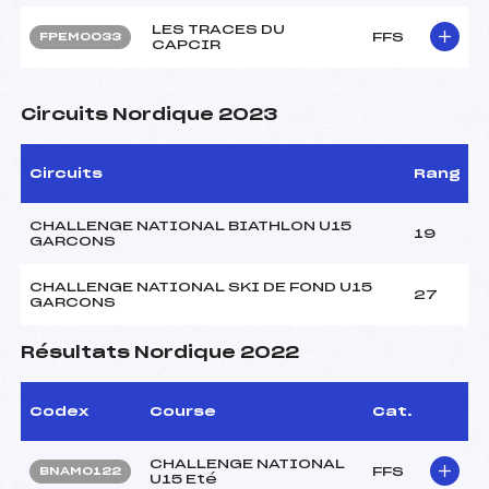
LES TRACES DU
FFS
FPEM0033
CAPCIR
Circuits Nordique 2023
Circuits
Rang
CHALLENGE NATIONAL BIATHLON U15
19
GARCONS
CHALLENGE NATIONAL SKI DE FOND U15
27
GARCONS
Résultats Nordique 2022
Codex
Course
Cat.
CHALLENGE NATIONAL
FFS
BNAM0122
U15 Eté