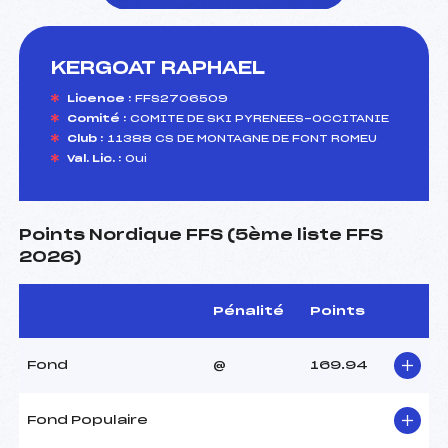
KERGOAT RAPHAEL
foi(s) le ski
Licence :
FFS2706509
Comité :
COMITE DE SKI PYRENEES-OCCITANIE
Club :
11388 CS DE MONTAGNE DE FONT ROMEU
Val. Lic. :
Oui
Points Nordique FFS (5ème liste FFS
2026)
Pénalité
Points
Fond
@
169.94
Fond Populaire