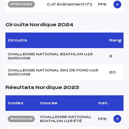
CJF évènement n°1
FFS
FPEM0024
Circuits Nordique 2024
Circuits
Rang
CHALLENGE NATIONAL BIATHLON U15
3
GARCONS
CHALLENGE NATIONAL SKI DE FOND U15
20
GARCONS
Résultats Nordique 2023
Codex
Course
Cat.
CHALLENGE NATIONAL
FFS
BNAM0142
BIATHLON U15 ÉTÉ