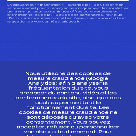
En cliquant sur « inscription », j’autorise la FFS à utiliser mon
adresse email pour m’envoyer périodiquement la newsletter
de la FFS, qui peut contenir des offres commerciales et
promotionnelles de la FFS ou de ses partenaires. Pour plus
d’informations sur les modalités d’exercice de vos droits et
la gestion de vos données, cliquez
ici
CONTACT
Nous utilisons des cookies de
ESPACE PRESSE
mesure d’audience (Google
Analytics) afin d’analyser la
fréquentation du site, vous
Ressources
proposer du contenu vidéo et les
performances du site, ainsi que des
Pass’Neige
cookies permettant le
Projet sportif fédéral
fonctionnement du site. Les
cookies de mesure d’audience ne
Projet de performance fédéral
sont déposés qu’avec votre
Antidopage
consentement. Vous pouvez
Pôle Développement, Formation, Suivi
accepter, refuser ou personnaliser
Scientifique
vos choix à tout moment. Pour