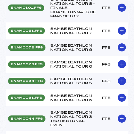
NATIONAL TOUR 8 –
FINALE-
FFS
BNAM0101.FFS
CHAMPIONNATS DE
FRANCE U17
SAMSE BIATHLON
FFS
BNAM0081.FFS
NATIONAL TOUR 7
SAMSE BIATHLON
FFS
BNAM0076.FFS
NATIONAL TOUR 6
SAMSE BIATHLON
FFS
BNAM0073.FFS
NATIONAL TOUR 6
SAMSE BIATHLON
FFS
BNAM0064.FFS
NATIONAL TOUR 5
SAMSE BIATHLON
FFS
BNAM0061.FFS
NATIONAL TOUR 5
SAMSE BIATHLON
NATIONAL TOUR 3 –
FFS
BNAM0044.FFS
IBU REGIONAL
EVENT