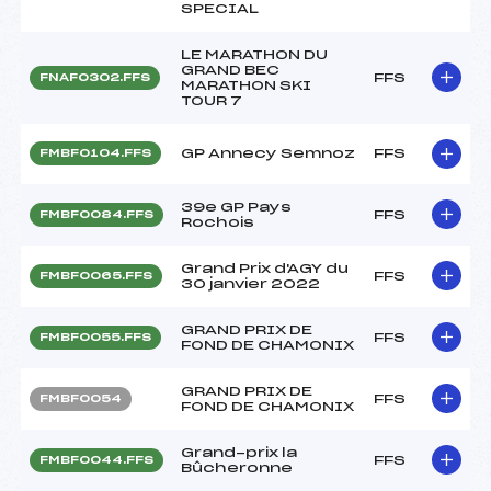
SPECIAL
LE MARATHON DU
GRAND BEC
FFS
FNAF0302.FFS
MARATHON SKI
TOUR 7
GP Annecy Semnoz
FFS
FMBF0104.FFS
39e GP Pays
FFS
FMBF0084.FFS
Rochois
Grand Prix d'AGY du
FFS
FMBF0065.FFS
30 janvier 2022
GRAND PRIX DE
FFS
FMBF0055.FFS
FOND DE CHAMONIX
GRAND PRIX DE
FFS
FMBF0054
FOND DE CHAMONIX
Grand-prix la
FFS
FMBF0044.FFS
Bûcheronne