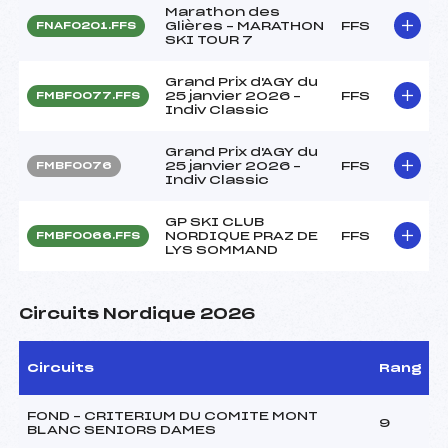
Marathon des
Glières – MARATHON
FFS
FNAF0201.FFS
SKI TOUR 7
Grand Prix d'AGY du
25 janvier 2026 –
FFS
FMBF0077.FFS
Indiv Classic
Grand Prix d'AGY du
25 janvier 2026 –
FFS
FMBF0076
Indiv Classic
GP SKI CLUB
NORDIQUE PRAZ DE
FFS
FMBF0066.FFS
LYS SOMMAND
Circuits Nordique 2026
Circuits
Rang
FOND – CRITERIUM DU COMITE MONT
9
BLANC SENIORS DAMES