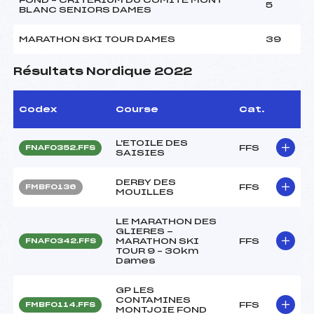
5
BLANC SENIORS DAMES
MARATHON SKI TOUR DAMES
39
Résultats Nordique 2022
Codex
Course
Cat.
L'ETOILE DES
FFS
FNAF0352.FFS
SAISIES
DERBY DES
FFS
FMBF0136
MOUILLES
LE MARATHON DES
GLIERES -
MARATHON SKI
FFS
FNAF0342.FFS
TOUR 9 – 30km
Dames
GP LES
CONTAMINES
FFS
FMBF0114.FFS
MONTJOIE FOND