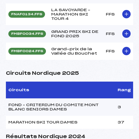
LA SAVOYARDE –
MARATHON SKI
FFS
FNAF0134.FFS
TOUR 4
GRAND PRIX SKI DE
FFS
FMBF0034.FFS
FOND 2025
Grand-prix de la
FFS
FMBF0024.FFS
Vallée du Bouchet
Circuits Nordique 2025
Circuits
Rang
FOND – CRITERIUM DU COMITE MONT
3
BLANC SENIORS DAMES
MARATHON SKI TOUR DAMES
37
Résultats Nordique 2024