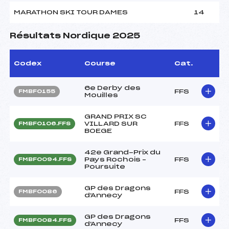
MARATHON SKI TOUR DAMES
14
Résultats Nordique 2025
Codex
Course
Cat.
6e Derby des
FFS
FMBF0155
Mouilles
GRAND PRIX SC
VILLARD SUR
FFS
FMBF0106.FFS
BOEGE
42e Grand-Prix du
Pays Rochois –
FFS
FMBF0094.FFS
Poursuite
GP des Dragons
FFS
FMBF0086
d'Annecy
GP des Dragons
FFS
FMBF0084.FFS
d'Annecy