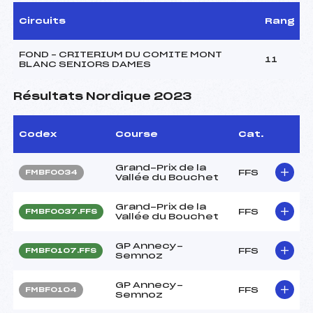
Circuits
Rang
FOND – CRITERIUM DU COMITE MONT
11
BLANC SENIORS DAMES
Résultats Nordique 2023
Codex
Course
Cat.
Grand-Prix de la
FFS
FMBF0034
Vallée du Bouchet
Grand-Prix de la
FFS
FMBF0037.FFS
Vallée du Bouchet
GP Annecy-
FFS
FMBF0107.FFS
Semnoz
GP Annecy-
FFS
FMBF0104
Semnoz