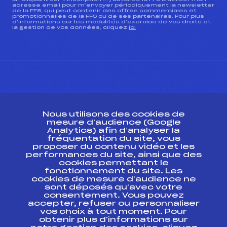
adresse email pour m’envoyer périodiquement la newsletter
de la FFS, qui peut contenir des offres commerciales et
promotionnelles de la FFS ou de ses partenaires. Pour plus
d’informations sur les modalités d’exercice de vos droits et
la gestion de vos données, cliquez
ici
CONTACT
Nous utilisons des cookies de
ESPACE PRESSE
mesure d’audience (Google
Analytics) afin d’analyser la
fréquentation du site, vous
Ressources
proposer du contenu vidéo et les
performances du site, ainsi que des
Pass’Neige
cookies permettant le
Projet sportif fédéral
fonctionnement du site. Les
cookies de mesure d’audience ne
Projet de performance fédéral
sont déposés qu’avec votre
Antidopage
consentement. Vous pouvez
Pôle Développement, Formation, Suivi
accepter, refuser ou personnaliser
Scientifique
vos choix à tout moment. Pour
Listes ministérielles
obtenir plus d'informations sur