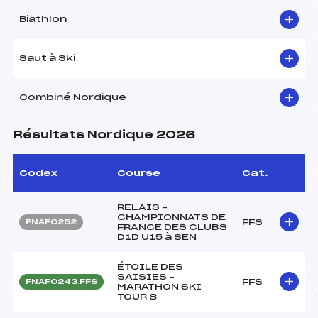
Biathlon
Saut à Ski
Combiné Nordique
Résultats Nordique 2026
Codex
Course
Cat.
RELAIS –
CHAMPIONNATS DE
FFS
FNAF0252
FRANCE DES CLUBS
D1D U15 à SEN
ÉTOILE DES
SAISIES –
FFS
FNAF0243.FFS
MARATHON SKI
TOUR 8