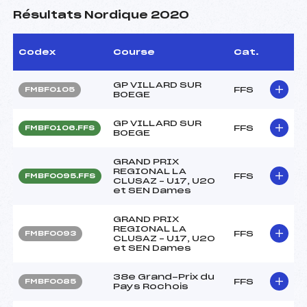
Résultats Nordique 2020
Codex
Course
Cat.
GP VILLARD SUR
FFS
FMBF0105
BOEGE
GP VILLARD SUR
FFS
FMBF0106.FFS
BOEGE
GRAND PRIX
REGIONAL LA
FFS
FMBF0095.FFS
CLUSAZ – U17, U20
et SEN Dames
GRAND PRIX
REGIONAL LA
FFS
FMBF0093
CLUSAZ – U17, U20
et SEN Dames
38e Grand-Prix du
FFS
FMBF0085
Pays Rochois