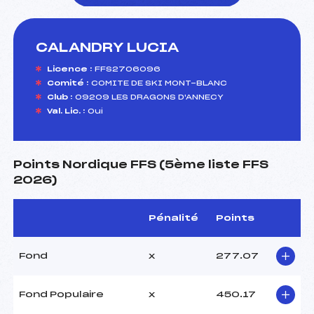
CALANDRY LUCIA
foi(s) le ski
Licence :
FFS2706096
Comité :
COMITE DE SKI MONT-BLANC
Club :
09209 LES DRAGONS D'ANNECY
Val. Lic. :
Oui
Points Nordique FFS (5ème liste FFS
2026)
Pénalité
Points
Fond
x
277.07
Fond Populaire
x
450.17