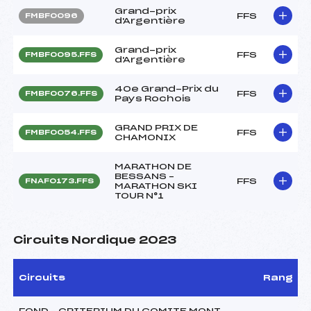
Grand-prix
FFS
FMBF0096
d'Argentière
Grand-prix
FFS
FMBF0095.FFS
d'Argentière
40e Grand-Prix du
FFS
FMBF0076.FFS
Pays Rochois
GRAND PRIX DE
FFS
FMBF0054.FFS
CHAMONIX
MARATHON DE
BESSANS –
FFS
FNAF0173.FFS
MARATHON SKI
TOUR N°1
Circuits Nordique 2023
Circuits
Rang
FOND – CRITERIUM DU COMITE MONT