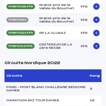
Grand-prix de la
FFS
FMBF0036.FFS
Vallée du Bouchet
Grand-prix de la
FFS
FMBF0034
Vallée du Bouchet
GP LA CLUSAZ
FFS
FMBF0024.FFS
CRITERIUM DE LA
FFS
FMBF0013.FFS
1ère NEIGE
Circuits Nordique 2022
Circuits
Rang
FOND – MONT BLANC CHALLENGE SENIORS
3
DAMES
MARATHON SKI TOUR DAMES
19