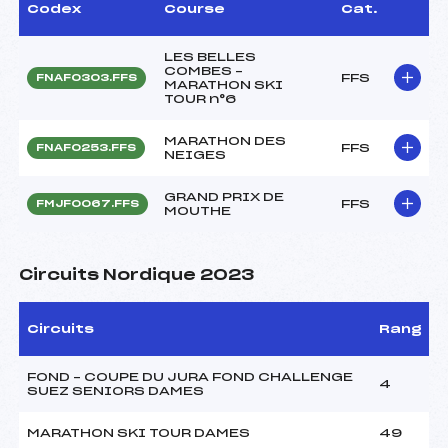
Codex
Course
Cat.
LES BELLES
COMBES –
FFS
FNAF0303.FFS
MARATHON SKI
TOUR n°6
MARATHON DES
FFS
FNAF0253.FFS
NEIGES
GRAND PRIX DE
FFS
FMJF0067.FFS
MOUTHE
Circuits Nordique 2023
Circuits
Rang
FOND – COUPE DU JURA FOND CHALLENGE
4
SUEZ SENIORS DAMES
MARATHON SKI TOUR DAMES
49