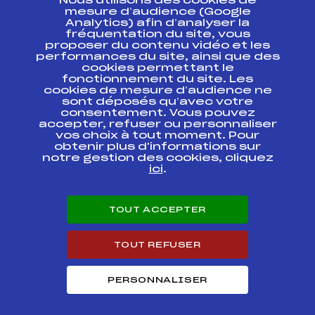
Nous utilisons des cookies de
ESPACE PRESSE
mesure d’audience (Google
Analytics) afin d’analyser la
fréquentation du site, vous
Ressources
proposer du contenu vidéo et les
performances du site, ainsi que des
Pass’Neige
cookies permettant le
Projet sportif fédéral
fonctionnement du site. Les
cookies de mesure d’audience ne
Projet de performance fédéral
sont déposés qu’avec votre
Antidopage
consentement. Vous pouvez
Pôle Développement, Formation, Suivi
accepter, refuser ou personnaliser
Scientifique
vos choix à tout moment. Pour
Listes ministérielles
obtenir plus d'informations sur
notre gestion des cookies, cliquez
Pôle vie de l’athlète
ici
.
Enseignement professionnel
Informatique et chronométrage
Circuits
TOUT ACCEPTER
Carrières
Développement des habiletés mentales
TOUT REFUSER
PERSONNALISER
© 2026 Fédération Française de Ski
Mentions légales
Politique de
confidentialité
Cookies