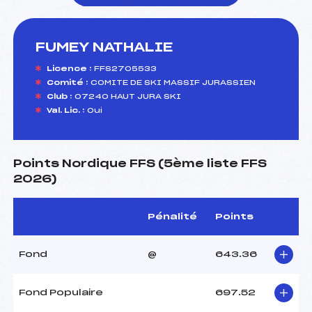
FUMEY NATHALIE
foi(s) le ski
Licence :
FFS2705533
Comité :
COMITE DE SKI MASSIF JURASSIEN
Club :
07240 HAUT JURA SKI
Val. Lic. :
Oui
Points Nordique FFS (5ème liste FFS
2026)
Pénalité
Points
Fond
@
643.36
Fond Populaire
697.52