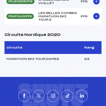
FFS
FMJF0205.FFS
VUILLET
LES BELLES COMBES
MARATHON SKI
FFS
FNAF0115.FFS
TOUR 2
Circuits Nordique 2020
Circuits
Rang
MARATHON SKI TOUR DAMES
23
SUIVEZ
L'ACTU