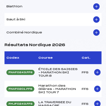
Biathlon
Saut à Ski
Combiné Nordique
Résultats Nordique 2026
Codex
Course
Cat.
ÉTOILE DES SAISIES
– MARATHON SKI
FFS
FNAF0243.FFS
TOUR 8
Marathon des
Glières – MARATHON
FFS
FNAF0201.FFS
SKI TOUR 7
LA TRAVERSEE DU
FFS
FMJF0243.FFS
MASSACRE