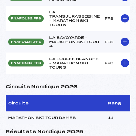
LA
TRANSJURASSIENNE
FFS
FNAF0132.FFS
– MARATHON SKI
TOUR 5
LA SAVOYARDE –
MARATHON SKI TOUR
FFS
FNAF0124.FFS
4
LA FOULÉE BLANCHE
– MARATHON SKI
FFS
FNAF0101.FFS
TOUR 3
Circuits Nordique 2026
Circuits
Rang
MARATHON SKI TOUR DAMES
11
Résultats Nordique 2025