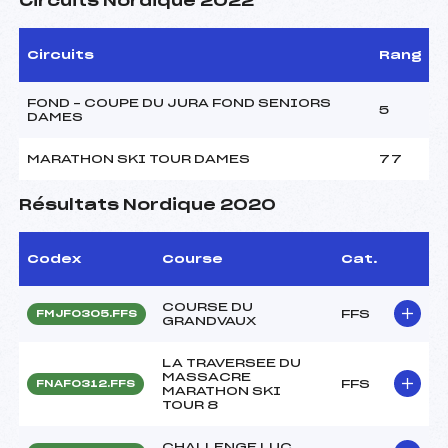
Circuits Nordique 2022
Circuits
Rang
FOND – COUPE DU JURA FOND SENIORS
5
DAMES
MARATHON SKI TOUR DAMES
77
Résultats Nordique 2020
Codex
Course
Cat.
COURSE DU
FFS
FMJF0305.FFS
GRANDVAUX
LA TRAVERSEE DU
MASSACRE
FFS
FNAF0312.FFS
MARATHON SKI
TOUR 8
CHALLENGE LUC