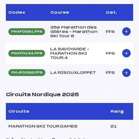
Codex
Course
Cat.
35e Marathon des
Glières – Marathon
FFS
FNAF0291.FFS
Ski Tour 6
LA SAVOYARDE –
MARATHON SKI
FFS
FNAF0134.FFS
TOUR 4
LA RISOUXLOPPET
FFS
FMJF0052.FFS
Circuits Nordique 2025
Circuits
Rang
MARATHON SKI TOUR DAMES
21