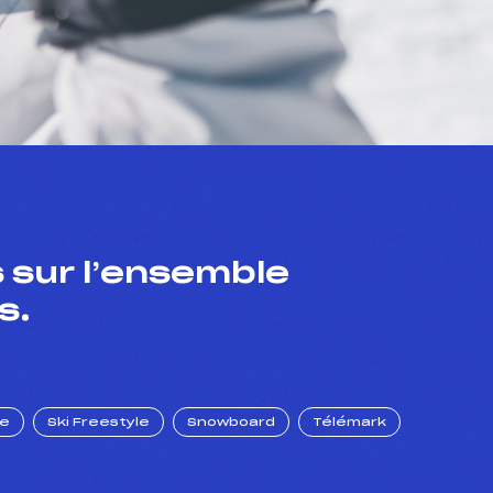
 sur l’ensemble
s.
ue
Ski Freestyle
Snowboard
Télémark