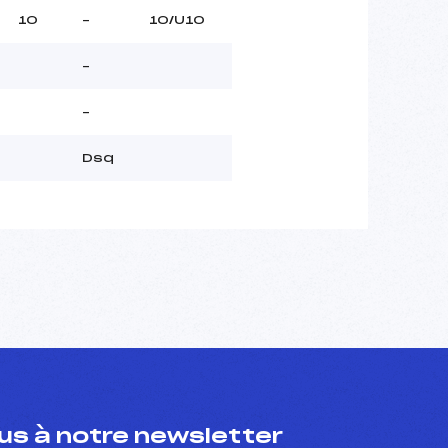
10
–
10/U10
–
–
Dsq
s à notre newsletter