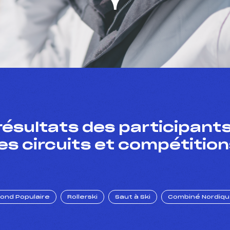
résultats des participants
es circuits et compétition
Fond Populaire
Rollerski
Saut à Ski
Combiné Nordiq