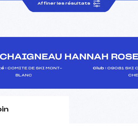
Affiner les résultats
CHAIGNEAU HANNAH ROS
é :
COMITE DE SKI MONT-
Club :
09081 SKI C
BLANC
CHE
pin