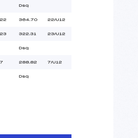
Dsq
22
364.70
22/U12
23
322.31
23/U12
Dsq
7
288.82
7/U12
Dsq