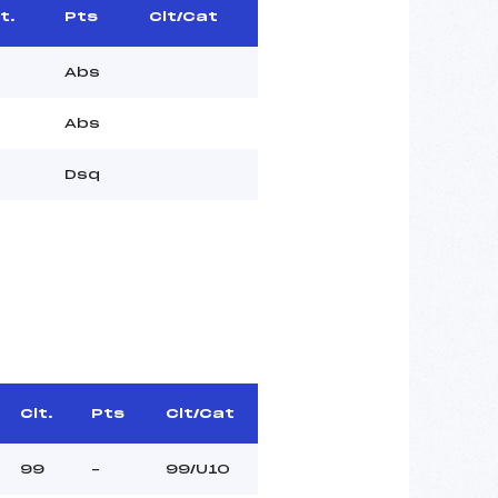
t.
Pts
Clt/Cat
Abs
Abs
Dsq
Clt.
Pts
Clt/Cat
99
–
99/U10