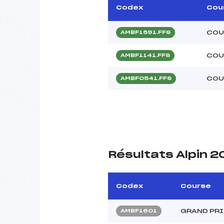
Codex
Cou
COU
AMBF1591.FFS
COU
AMBF1141.FFS
COU
AMBF0541.FFS
Résultats Alpin 
Codex
Course
GRAND PRI
AMBF1601