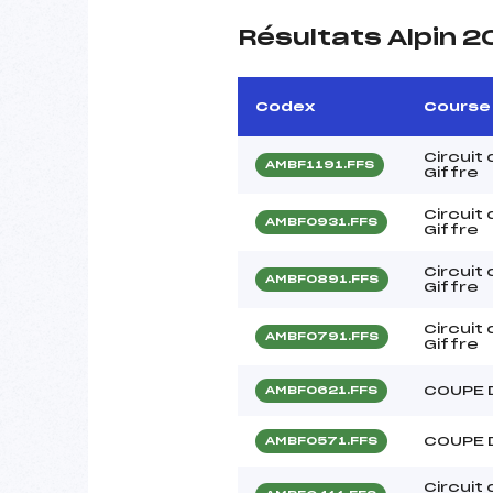
Résultats Alpin 
Codex
Course
Circuit
AMBF1191.FFS
Giffre
Circuit
AMBF0931.FFS
Giffre
Circuit
AMBF0891.FFS
Giffre
Circuit
AMBF0791.FFS
Giffre
COUPE 
AMBF0621.FFS
COUPE 
AMBF0571.FFS
Circuit