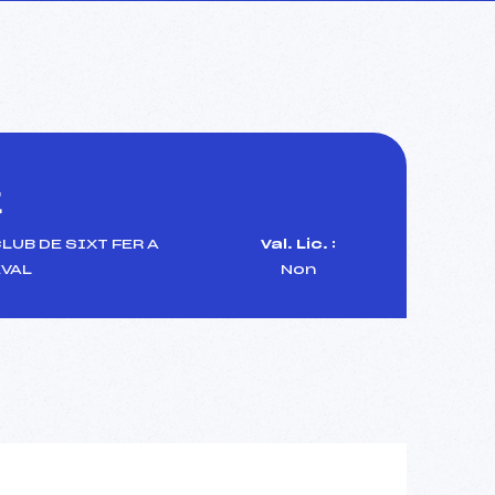
E
LUB DE SIXT FER A
Val. Lic. :
VAL
Non