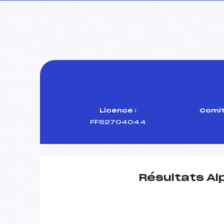
Licence :
Comit
FFS2704044
Résultats Al