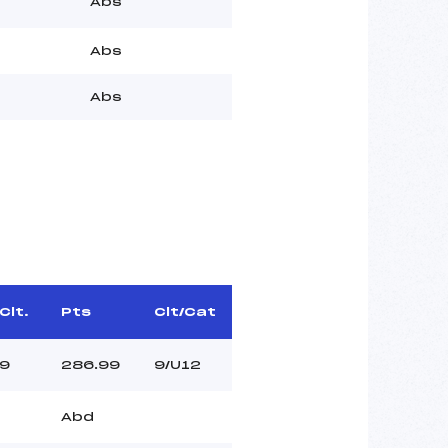
Abs
Abs
Abs
Clt.
Pts
Clt/Cat
9
286.99
9/U12
Abd