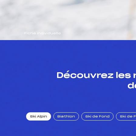
Fiche individuelle
Découvrez les 
d
Ski Alpin
Biathlon
Ski de Fond
Ski de 