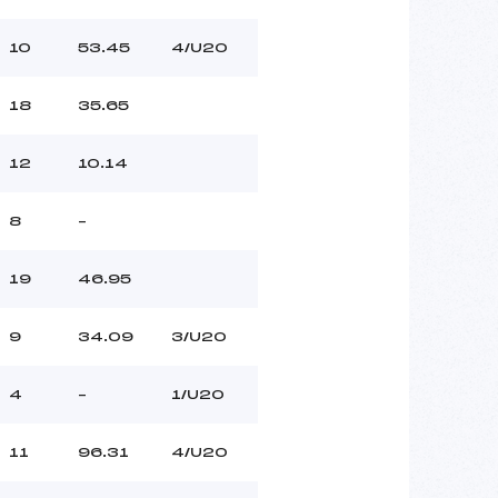
10
53.45
4/U20
18
35.65
12
10.14
8
–
19
46.95
9
34.09
3/U20
4
–
1/U20
11
96.31
4/U20