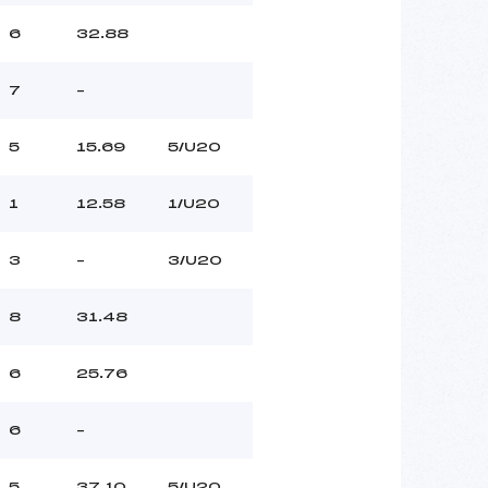
6
32.88
7
–
5
15.69
5/U20
1
12.58
1/U20
3
–
3/U20
8
31.48
6
25.76
6
–
5
37.10
5/U20