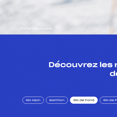
Fiche individuelle
Découvrez les 
d
Ski Alpin
Biathlon
Ski de Fond
Ski de 