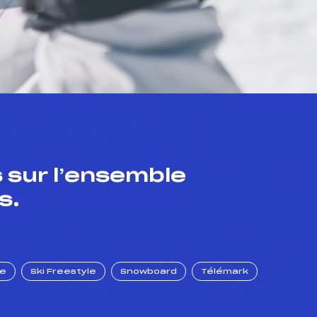
 sur l’ensemble
s.
ue
Ski Freestyle
Snowboard
Télémark