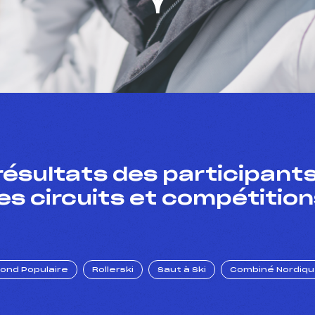
résultats des participants
es circuits et compétition
Fond Populaire
Rollerski
Saut à Ski
Combiné Nordiq