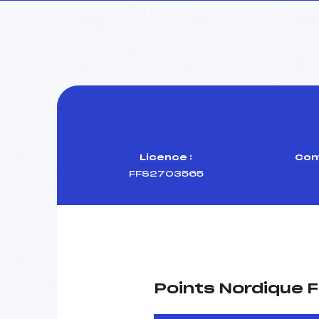
Licence :
Com
FFS2703565
Points Nordique F