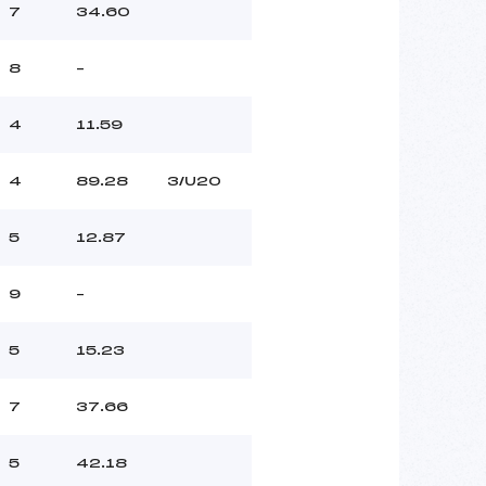
7
34.60
8
–
4
11.59
4
89.28
3/U20
5
12.87
9
–
5
15.23
7
37.66
5
42.18