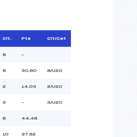
Clt.
Pts
Clt/Cat
8
–
8
30.60
8/U20
2
14.03
2/U20
3
–
3/U20
6
44.46
10
37.52