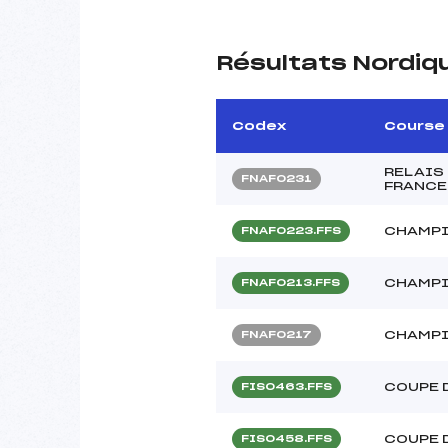
Résultats Nordiq
Codex
Course
RELAIS
FNAF0231
FRANCE 
CHAMPI
FNAF0223.FFS
CHAMPI
FNAF0213.FFS
CHAMPI
FNAF0217
COUPE 
FIS0463.FFS
COUPE 
FIS0458.FFS