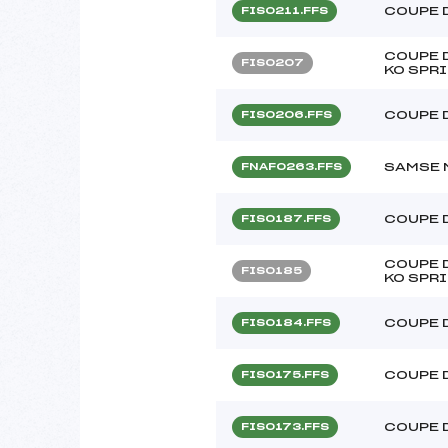
COUPE 
FIS0211.FFS
COUPE D
FIS0207
KO SPRI
COUPE 
FIS0206.FFS
SAMSE N
FNAF0263.FFS
COUPE 
FIS0187.FFS
COUPE D
FIS0185
KO SPRI
COUPE 
FIS0184.FFS
COUPE 
FIS0175.FFS
COUPE 
FIS0173.FFS