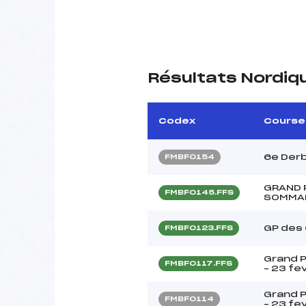
Résultats Nordiq
Codex
Course
6e Derb
FMBF0154
GRAND 
FMBF0145.FFS
SOMMAN
GP des
FMBF0123.FFS
Grand P
FMBF0117.FFS
– 23 fe
Grand P
FMBF0114
– 23 fe