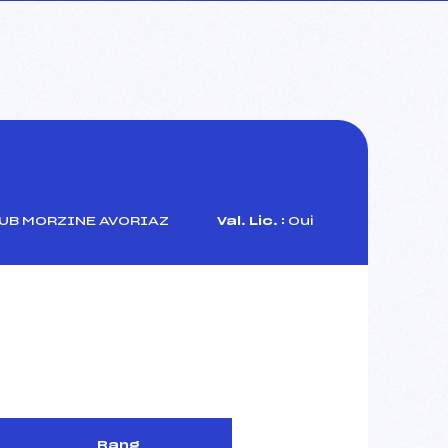
UB MORZINE AVORIAZ
Val. Lic. :
Oui
Rang