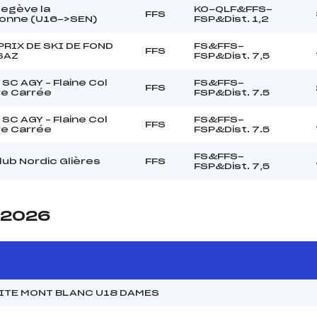
Megève la
KO-QLF&FFS-
FFS
onne (U16->SEN)
FSP&Dist. 1,2
PRIX DE SKI DE FOND
FS&FFS-
FFS
SAZ
FSP&Dist. 7,5
SC AGY – Flaine Col
FS&FFS-
FFS
re Carrée
FSP&Dist. 7.5
SC AGY – Flaine Col
FS&FFS-
FFS
re Carrée
FSP&Dist. 7.5
FS&FFS-
lub Nordic Glières
FFS
FSP&Dist. 7,5
e 2026
ITE MONT BLANC U18 DAMES