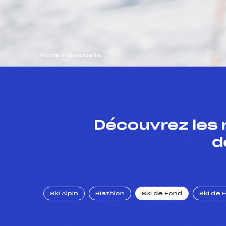
Fiche individuelle
Découvrez les 
d
Ski Alpin
Biathlon
Ski de Fond
Ski de 