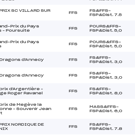
PRIX SC VILLARD SUR
FS&FFS-
FFS
FSP&Dist. 7.5
nd-Prix du Pays
POURS&FFS-
FFS
 – Poursuite
FSP&Dist. 5,0
nd-Prix du Pays
POURS&FFS-
FFS
s
FSP&Dist. 5,0
FS&FFS-
 Dragons d'Annecy
FFS
FSP&Dist. 3,0
FS&FFS-
 Dragons d'Annecy
FFS
FSP&Dist. 3,0
rix d'Argentière –
FS&FFS-
FFS
nge Roger Ravanel
FSP&Dist. 8,0
rix de Megève la
MASS&FFS-
onne – Souvenir Jean
FFS
FSP&Dist. 6,0
t
PRIX NORDIQUE DE
FS&FFS-
FFS
NIX
FSP&Dist. 7.8