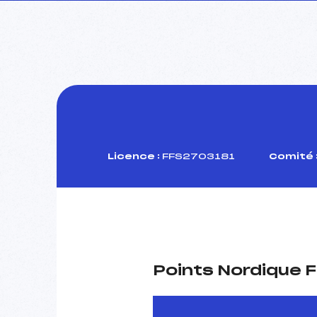
Licence :
FFS2703181
Comité 
Points Nordique F