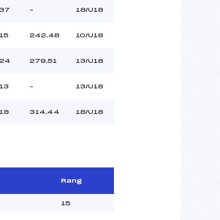
37
–
18/U18
15
242.48
10/U18
24
279.51
13/U18
13
–
13/U18
18
314.44
18/U18
Rang
15