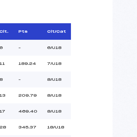
Clt.
Pts
Clt/Cat
6
–
6/U18
11
189.24
7/U18
8
–
8/U18
13
209.79
8/U18
17
469.40
8/U18
28
345.37
18/U18