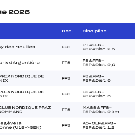
ue 2026
Cat.
Discipline
PT&FFS-
y des Mouilles
FFS
FSP&Dist. 2.5
FS&FFS-
rix d'Argentière
FFS
FSP&Dist. 9,0
PRIX NORDIQUE DE
FS&FFS-
FFS
NIX
FSP&Dist. 6
PRIX NORDIQUE DE
FS&FFS-
FFS
NIX
FSP&Dist. 6
 CLUB NORDIQUE PRAZ
MASS&FFS-
FFS
 SOMMAND
FSP&Dist. 9 km
Megève la
KO-QLF&FFS-
FFS
onne (U18->SEN)
FSP&Dist. 1,2