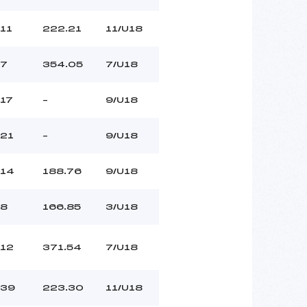
11
222.21
11/U18
7
354.05
7/U18
17
–
9/U18
21
–
9/U18
14
188.76
9/U18
8
166.85
3/U18
12
371.54
7/U18
39
223.30
11/U18