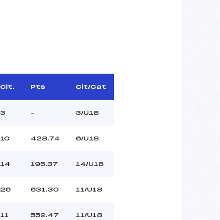
Clt.
Pts
Clt/Cat
3
–
3/U18
10
428.74
6/U18
14
195.37
14/U18
26
631.30
11/U18
11
552.47
11/U18