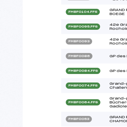
GRAND 
FMBF0104.FFS
BOEGE
42e Gra
FMBF0095.FFS
Rochois
42e Gra
FMBF0093
Rochoi
GP des
FMBF0086
GP des
FMBF0084.FFS
Grand-p
FMBF0074.FFS
Challe
Grand-p
Bûcher
FMBF0064.FFS
Gadiole
GRAND 
FMBF0053
CHAMO