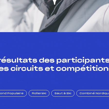
résultats des participants
es circuits et compétition
Fond Populaire
Rollerski
Saut à Ski
Combiné Nordiq