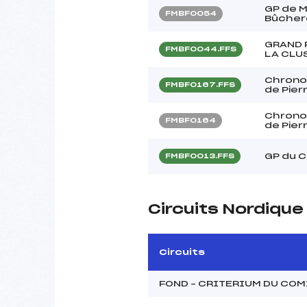
GP de 
FMBF0054
Bûcher
GRAND 
FMBF0044.FFS
LA CLU
Chrono 
FMBF0167.FFS
de Pier
Chrono 
FMBF0164
de Pier
GP du C
FMBF0013.FFS
Circuits Nordiqu
Circuits
FOND – CRITERIUM DU COM