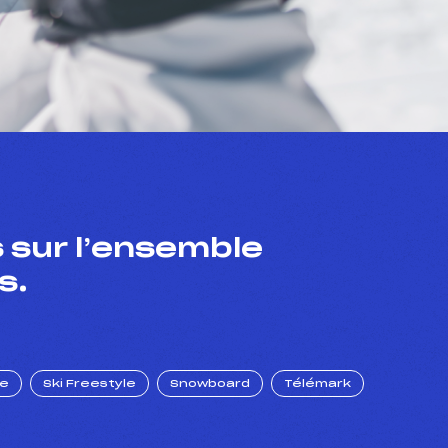
 sur l’ensemble
s.
ue
Ski Freestyle
Snowboard
Télémark