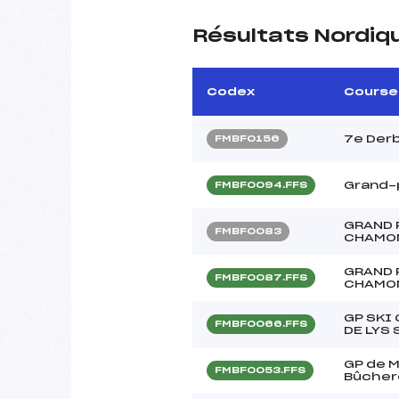
Résultats Nordiq
Codex
Course
7e Derb
FMBF0156
Grand-p
FMBF0094.FFS
GRAND 
FMBF0083
CHAMO
GRAND 
FMBF0087.FFS
CHAMO
GP SKI
FMBF0066.FFS
DE LYS
GP de 
FMBF0053.FFS
Bûcher