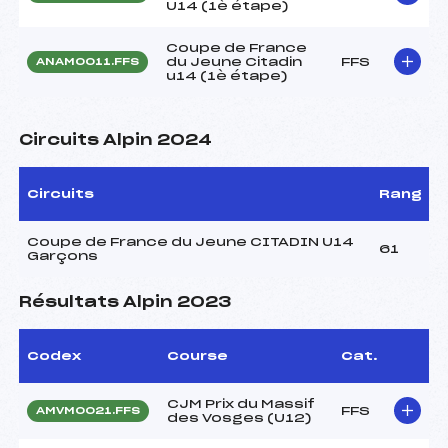
U14 (1è étape)
Coupe de France
du Jeune Citadin
FFS
ANAM0011.FFS
u14 (1è étape)
Circuits Alpin 2024
Circuits
Rang
Coupe de France du Jeune CITADIN U14
61
Garçons
Résultats Alpin 2023
Codex
Course
Cat.
CJM Prix du Massif
FFS
AMVM0021.FFS
des Vosges (U12)