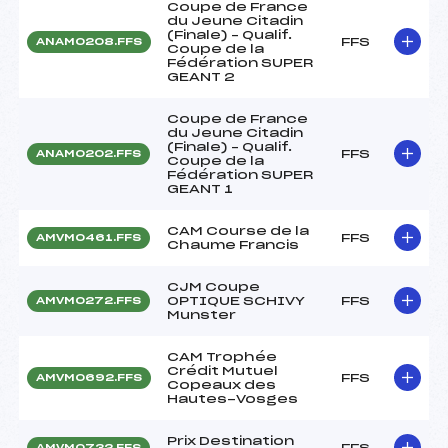
Coupe de France
du Jeune Citadin
(Finale) – Qualif.
FFS
ANAM0208.FFS
Coupe de la
Fédération SUPER
GEANT 2
Coupe de France
du Jeune Citadin
(Finale) – Qualif.
FFS
ANAM0202.FFS
Coupe de la
Fédération SUPER
GEANT 1
CAM Course de la
FFS
AMVM0461.FFS
Chaume Francis
CJM Coupe
OPTIQUE SCHIVY
FFS
AMVM0272.FFS
Munster
CAM Trophée
Crédit Mutuel
FFS
AMVM0692.FFS
Copeaux des
Hautes-Vosges
Prix Destination
FFS
AMVM0732.FFS