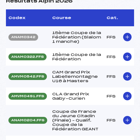
Résultats Alpin 2026
Codex
Course
Cat.
15ème Coupe de la
Fédération (Slalom
FFS
ANAM0342
1 manche)
15ème Coupe de la
FFS
ANAM0322.FFS
Fédération
CAM Grand Prix
Labellemontagne
FFS
AMVM0542.FFS
U16 à Masters
CLA Grand Prix
FFS
AMVM0491.FFS
Gaby-Curien
Coupe de France
du Jeune Citadin
(Finale) – Qualif.
FFS
ANAM0204.FFS
Coupe de la
Fédération GEANT