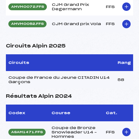
CJM Grand Prix
FFS
AMVM0072.FFS
Degermann
CJM Grand prix Vola
FFS
AMVM0052.FFS
Circuits Alpin 2025
Circuits
Rang
Coupe de France du Jeune CITADIN U14
58
Garçons
Résultats Alpin 2024
Codex
Course
Cat.
Coupe de Bronze
Snowleader U14 –
FFS
ASAM1471.FFS
Hommes