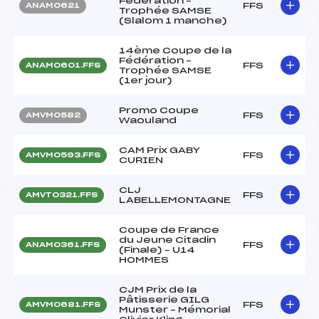
Fédération –
FFS
ANAM0621
Trophée SAMSE
(Slalom 1 manche)
14ème Coupe de la
Fédération –
FFS
ANAM0601.FFS
Trophée SAMSE
(1er jour)
Promo Coupe
FFS
AMVM0582
Waouland
CAM Prix GABY
FFS
AMVM0593.FFS
CURIEN
CLJ
FFS
AMVT0321.FFS
LABELLEMONTAGNE
Coupe de France
du Jeune Citadin
FFS
ANAM0361.FFS
(Finale) – U14
HOMMES
CJM Prix de la
Pâtisserie GILG
FFS
AMVM0681.FFS
Munster – Mémorial