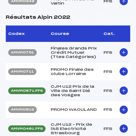
FFS
AMVM0342
Valtin
Résultats Alpin 2022
Codex
Course
Cat.
Finales Grands Prix
Crédit Mutuel
FFS
AMVM0751
(Ttes Catégories)
PROMO Finale des
FFS
AMVM0711
clubs Lorraine
CJM U12 Prix de la
Ville de Saint Dié
FFS
AMVM0671.FFS
des Vosges
PROMO WAOULAND
FFS
AMVM0612
CJM U12 – Prix de
l'AS Electricité
FFS
AMVM0461.FFS
Strasbourg