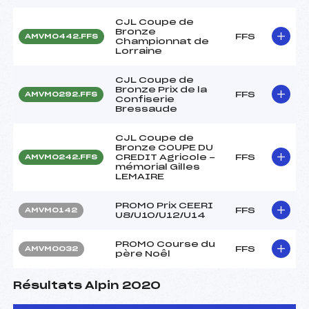
CJL Coupe de
Bronze
FFS
AMVM0442.FFS
Championnat de
Lorraine
CJL Coupe de
Bronze Prix de la
FFS
AMVM0292.FFS
Confiserie
Bressaude
CJL Coupe de
Bronze COUPE DU
CREDIT Agricole -
FFS
AMVM0242.FFS
mémorial Gilles
LEMAIRE
PROMO Prix CEERI
FFS
AMVM0142
U8/U10/U12/U14
PROMO Course du
FFS
AMVM0032
père Noêl
Résultats Alpin 2020