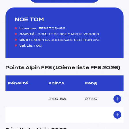
NOE TOM
foi(s) le ski
Licence :
FFS2702482
Comité :
COMITE DE SKI MASSIF VOSGES
Club :
14024 LA BRESSAUDE SECTION SKI
Val. Lic. :
Oui
Points Alpin FFS (10ème liste FFS 2026)
Pénalité
Points
Rang
240.83
2740