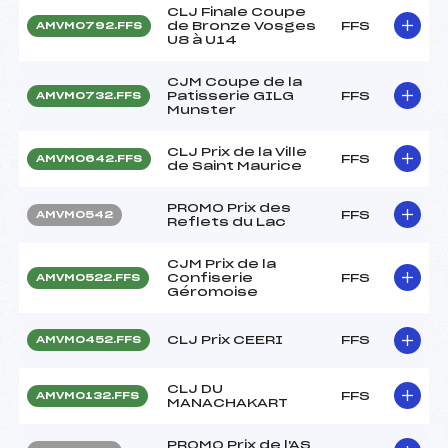
CLJ Finale Coupe
de Bronze Vosges
FFS
AMVM0792.FFS
U8 à U14
CJM Coupe de la
Patisserie GILG
FFS
AMVM0732.FFS
Munster
CLJ Prix de la Ville
FFS
AMVM0642.FFS
de Saint Maurice
PROMO Prix des
FFS
AMVM0542
Reflets du Lac
CJM Prix de la
Confiserie
FFS
AMVM0522.FFS
Géromoise
CLJ Prix CEERI
FFS
AMVM0452.FFS
CLJ DU
FFS
AMVM0132.FFS
MANACHAKART
PROMO Prix de l'AS