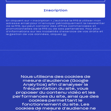
Inscription
En cliquant sur « inscription », j’autorise la FFS à utiliser mon
adresse email pour m’envoyer périodiquement la newsletter
de la FFS, qui peut contenir des offres commerciales et
promotionnelles de la FFS ou de ses partenaires. Pour plus
d’informations sur les modalités d’exercice de vos droits et
la gestion de vos données, cliquez
ici
CONTACT
Nous utilisons des cookies de
ESPACE PRESSE
mesure d’audience (Google
Analytics) afin d’analyser la
fréquentation du site, vous
Ressources
proposer du contenu vidéo et les
performances du site, ainsi que des
Pass’Neige
cookies permettant le
Projet sportif fédéral
fonctionnement du site. Les
cookies de mesure d’audience ne
Projet de performance fédéral