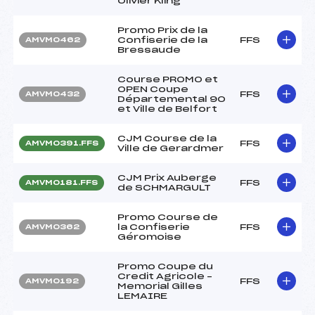
Olivier Kling
Promo Prix de la
Confiserie de la
FFS
AMVM0462
Bressaude
Course PROMO et
OPEN Coupe
FFS
AMVM0432
Départemental 90
et Ville de Belfort
CJM Course de la
FFS
AMVM0391.FFS
Ville de Gerardmer
CJM Prix Auberge
FFS
AMVM0181.FFS
de SCHMARGULT
Promo Course de
la Confiserie
FFS
AMVM0362
Géromoise
Promo Coupe du
Credit Agricole –
FFS
AMVM0192
Memorial Gilles
LEMAIRE