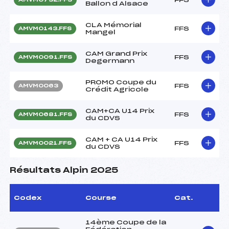
Ballon d Alsace
CLA Mémorial
FFS
AMVM0143.FFS
Mangel
CAM Grand Prix
FFS
AMVM0091.FFS
Degermann
PROMO Coupe du
FFS
AMVM0063
Crédit Agricole
CAM+CA U14 Prix
FFS
AMVM0681.FFS
du CDVS
CAM + CA U14 Prix
FFS
AMVM0021.FFS
du CDVS
Résultats Alpin 2025
Codex
Course
Cat.
14ème Coupe de la