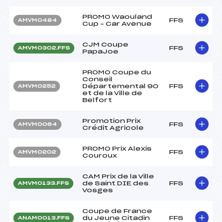
PROMO Waouland
FFS
AMVM0484
Cup – Car Avenue
CJM Coupe
FFS
AMVM0302.FFS
PapaJoe
PROMO Coupe du
Conseil
Départemental 90
FFS
AMVM0252
et de la Ville de
Belfort
Promotion Prix
FFS
AMVM0064
Crédit Agricole
PROMO Prix Alexis
FFS
AMVM0202
Couroux
CAM Prix de la Ville
de Saint DIE des
FFS
AMVM0133.FFS
Vosges
Coupe de France
du Jeune Citadin
FFS
ANAM0013.FFS