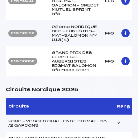
BIG-MAT-
FFS
FMVM0131
SALOMON – CREDIT
MUTUEL SPRINT
N°3
22ème NORDIQUE
DES JEUNES BIG-
FFS
FMVM0102
MAT-SALOMON N°4
U13(4)
GRAND PRIX DES
FERMIERS
AUBERGISTES
FFS
FMVM0052
BIGMAT SALOMON
N°3 Mass Start
Circuits Nordique 2025
Circuits
Rang
FOND – VOSGES CHALLENGE BIGMAT U15
7
/2 GARCONS