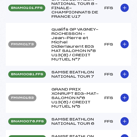
NATIONAL TOUR 8 –
FINALE-
FFS
BNAM0101.FFS
CHAMPIONNATS DE
FRANCE U17
qualifs GP VAGNEY-
ROCHESSON –
Jean-Pierre et
Michel
FFS
FMVM0173
Didierlaurent BIG
MAT SALOMON N°8
U13(8) / CREDIT
MUTUEL N°7
SAMSE BIATHLON
FFS
BNAM0081.FFS
NATIONAL TOUR 7
GRAND PRIX
XONRUPT BIG-MAT-
SALOMON N°6
FFS
FMVM0153
U13(6) / CREDIT
MUTUEL N°5
SAMSE BIATHLON
FFS
BNAM0076.FFS
NATIONAL TOUR 6
SAMSE BIATHLON