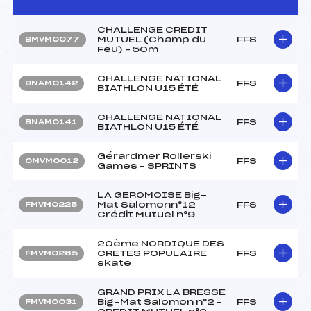
CHALLENGE CREDIT
MUTUEL (Champ du
FFS
BMVM0077
Feu) – 50m
CHALLENGE NATIONAL
FFS
BNAM0142
BIATHLON U15 ÉTÉ
CHALLENGE NATIONAL
FFS
BNAM0141
BIATHLON U15 ÉTÉ
Gérardmer Rollerski
FFS
OMVM0012
Games – SPRINTS
LA GEROMOISE Big-
Mat Salomonn°12
FFS
FMVM0225
Crédit Mutuel n°9
20ème NORDIQUE DES
CRETES POPULAIRE
FFS
FMVM0265
skate
GRAND PRIX LA BRESSE
Big-Mat Salomon n°2 –
FFS
FMVM0031