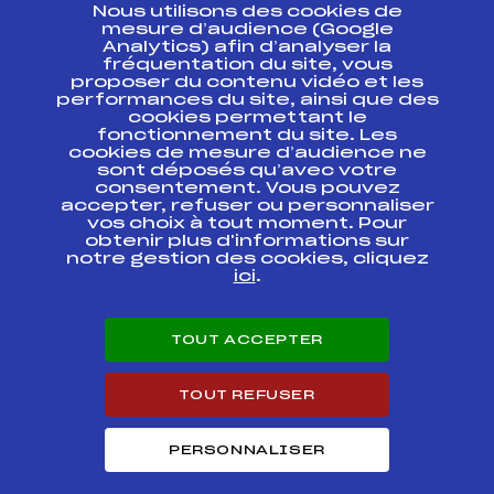
Nous utilisons des cookies de
ESPACE PRESSE
mesure d’audience (Google
Analytics) afin d’analyser la
fréquentation du site, vous
Ressources
proposer du contenu vidéo et les
performances du site, ainsi que des
Pass’Neige
cookies permettant le
Projet sportif fédéral
fonctionnement du site. Les
cookies de mesure d’audience ne
Projet de performance fédéral
sont déposés qu’avec votre
Antidopage
consentement. Vous pouvez
Pôle Développement, Formation, Suivi
accepter, refuser ou personnaliser
Scientifique
vos choix à tout moment. Pour
Listes ministérielles
obtenir plus d'informations sur
notre gestion des cookies, cliquez
Pôle vie de l’athlète
ici
.
Enseignement professionnel
Informatique et chronométrage
Circuits
TOUT ACCEPTER
Carrières
Développement des habiletés mentales
TOUT REFUSER
PERSONNALISER
© 2026 Fédération Française de Ski
Mentions légales
Politique de