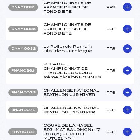
CHAMPIONNATS DE
FRANCE DE SKI DE
FFS
ONAM0031
FOND D'ETE
CHAMPIONNATS DE
FRANCE DE SKI DE
FFS
ONAM0035
FOND D'ETE
La Rollerski Romain
FFS
OMVM0032
Claudon – Prologue
RELAIS-
CHAMPIONNAT DE
FFS
FNAM0261
FRANCE DES CLUBS
2ème division HOMMES
CHALLENGE NATIONAL
FFS
BNAM0072
BIATHLON U15 HIVER
CHALLENGE NATIONAL
FFS
BNAM0071
BIATHLON U15 HIVER
COUPE DE LA HASEL
BIG-MAT SALOMON n°7
FFS
FMVM0132
U13 (5) – CREDIT
MUTUEL N°4