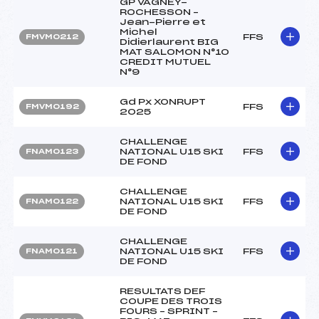
GP VAGNEY-
ROCHESSON –
Jean-Pierre et
Michel
FFS
FMVM0212
Didierlaurent BIG
MAT SALOMON N°10
CREDIT MUTUEL
N°9
Gd Px XONRUPT
FFS
FMVM0192
2025
CHALLENGE
NATIONAL U15 SKI
FFS
FNAM0123
DE FOND
CHALLENGE
NATIONAL U15 SKI
FFS
FNAM0122
DE FOND
CHALLENGE
NATIONAL U15 SKI
FFS
FNAM0121
DE FOND
RESULTATS DEF
COUPE DES TROIS
FOURS – SPRINT –