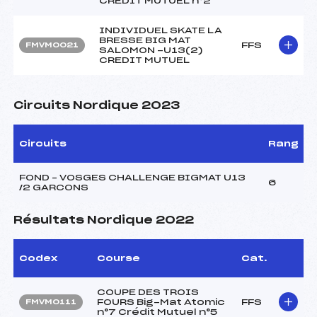
CREDIT MUTUEL n°2
INDIVIDUEL SKATE LA
BRESSE BIG MAT
FFS
FMVM0021
SALOMON -U13(2)
CREDIT MUTUEL
Circuits Nordique 2023
Circuits
Rang
FOND – VOSGES CHALLENGE BIGMAT U13
6
/2 GARCONS
Résultats Nordique 2022
Codex
Course
Cat.
COUPE DES TROIS
FOURS Big-Mat Atomic
FFS
FMVM0111
n°7 Crédit Mutuel n°5