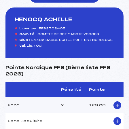
HENOCQ ACHILLE
foi(s) le ski
Licence :
FFS2702405
Comité :
COMITE DE SKI MASSIF VOSGES
Club :
14486 BASSE SUR LE RUPT SKI NORDIQUE
Val. Lic. :
Oui
Points Nordique FFS (5ème liste FFS
2026)
Pénalité
Points
Fond
x
129.60
Fond Populaire