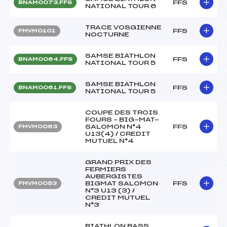
FFS
BNAM0073.FFS
NATIONAL TOUR 6
TRACE VOSGIENNE
FFS
FMVM0101
NOCTURNE
SAMSE BIATHLON
FFS
BNAM0064.FFS
NATIONAL TOUR 5
SAMSE BIATHLON
FFS
BNAM0061.FFS
NATIONAL TOUR 5
COUPE DES TROIS
FOURS – BIG-MAT-
SALOMON N°4
FFS
FMVM0063
U13(4) / CREDIT
MUTUEL N°4
GRAND PRIX DES
FERMIERS
AUBERGISTES
BIGMAT SALOMON
FFS
FMVM0053
N°3 U13 (3) /
CREDIT MUTUEL
N°3
BIATHLON BASS