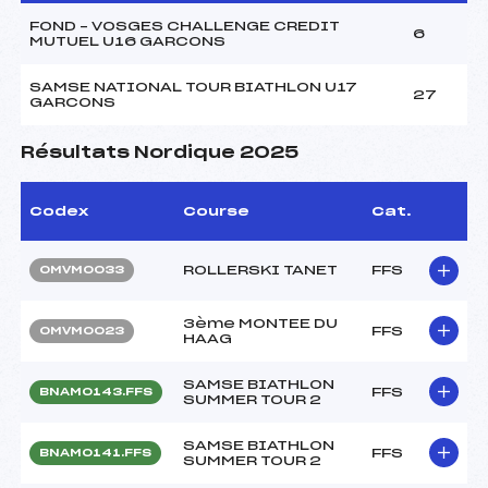
FOND – VOSGES CHALLENGE CREDIT
6
MUTUEL U16 GARCONS
SAMSE NATIONAL TOUR BIATHLON U17
27
GARCONS
Résultats Nordique 2025
Codex
Course
Cat.
ROLLERSKI TANET
FFS
OMVM0033
3ème MONTEE DU
FFS
OMVM0023
HAAG
SAMSE BIATHLON
FFS
BNAM0143.FFS
SUMMER TOUR 2
SAMSE BIATHLON
FFS
BNAM0141.FFS
SUMMER TOUR 2