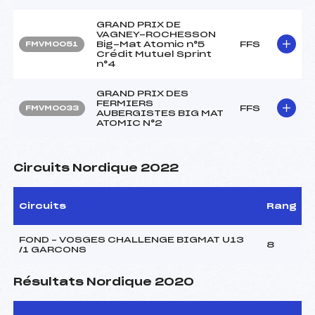
GRAND PRIX DE
VAGNEY-ROCHESSON
Big-Mat Atomic n°5
FFS
FMVM0051
Crédit Mutuel Sprint
n°4
GRAND PRIX DES
FERMIERS
FFS
FMVM0033
AUBERGISTES BIG MAT
ATOMIC N°2
Circuits Nordique 2022
Circuits
Rang
FOND – VOSGES CHALLENGE BIGMAT U13
8
/1 GARCONS
Résultats Nordique 2020