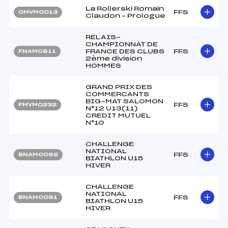
La Rollerski Romain
FFS
OMVM0013
Claudon – Prologue
RELAIS-
CHAMPIONNAT DE
FRANCE DES CLUBS
FFS
FNAM0811
2ème division
HOMMES
GRAND PRIX DES
COMMERCANTS
BIG-MAT SALOMON
FFS
FMVM0232
N°12 U13(11)
CREDIT MUTUEL
N°10
CHALLENGE
NATIONAL
FFS
BNAM0092
BIATHLON U15
HIVER
CHALLENGE
NATIONAL
FFS
BNAM0091
BIATHLON U15
HIVER