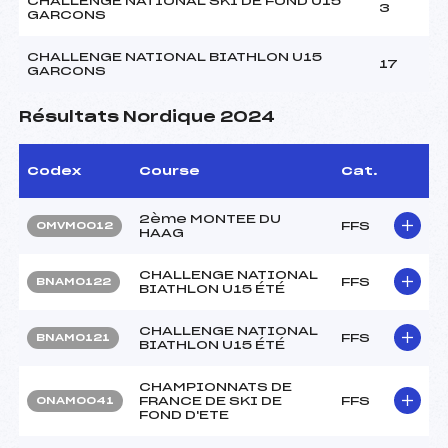
CHALLENGE NATIONAL SKI DE FOND U15
3
GARCONS
CHALLENGE NATIONAL BIATHLON U15
17
GARCONS
Résultats Nordique 2024
Codex
Course
Cat.
2ème MONTEE DU
FFS
OMVM0012
HAAG
CHALLENGE NATIONAL
FFS
BNAM0122
BIATHLON U15 ÉTÉ
CHALLENGE NATIONAL
FFS
BNAM0121
BIATHLON U15 ÉTÉ
CHAMPIONNATS DE
FRANCE DE SKI DE
FFS
ONAM0041
FOND D'ETE