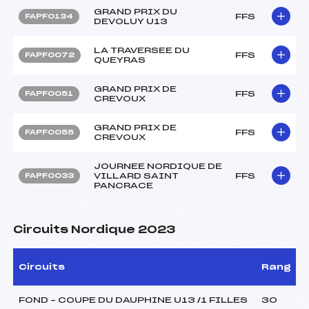
GRAND PRIX DU
FFS
FAPF0134
DEVOLUY U13
LA TRAVERSEE DU
FFS
FAPF0072
QUEYRAS
GRAND PRIX DE
FFS
FAPF0051
CREVOUX
GRAND PRIX DE
FFS
FAPF0055
CREVOUX
JOURNEE NORDIQUE DE
VILLARD SAINT
FFS
FAPF0033
PANCRACE
Circuits Nordique 2023
Circuits
Rang
FOND – COUPE DU DAUPHINE U13 /1 FILLES
30