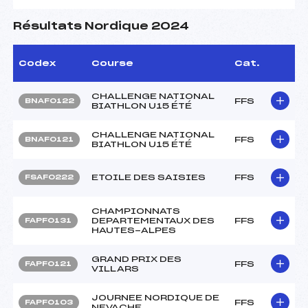
Résultats Nordique 2024
Codex
Course
Cat.
CHALLENGE NATIONAL
FFS
BNAF0122
BIATHLON U15 ÉTÉ
CHALLENGE NATIONAL
FFS
BNAF0121
BIATHLON U15 ÉTÉ
ETOILE DES SAISIES
FFS
FSAF0222
CHAMPIONNATS
DEPARTEMENTAUX DES
FFS
FAPF0131
HAUTES-ALPES
GRAND PRIX DES
FFS
FAPF0121
VILLARS
JOURNEE NORDIQUE DE
FFS
FAPF0103
NEVACHE