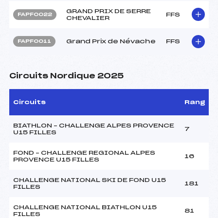
GRAND PRIX DE SERRE
FFS
FAPF0022
CHEVALIER
Grand Prix de Névache
FFS
FAPF0011
Circuits Nordique 2025
Circuits
Rang
BIATHLON – CHALLENGE ALPES PROVENCE
7
U15 FILLES
FOND – CHALLENGE REGIONAL ALPES
16
PROVENCE U15 FILLES
CHALLENGE NATIONAL SKI DE FOND U15
181
FILLES
CHALLENGE NATIONAL BIATHLON U15
81
FILLES