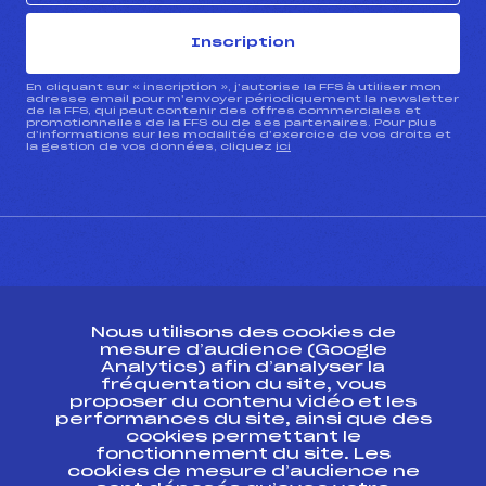
Inscription
En cliquant sur « inscription », j’autorise la FFS à utiliser mon
adresse email pour m’envoyer périodiquement la newsletter
de la FFS, qui peut contenir des offres commerciales et
promotionnelles de la FFS ou de ses partenaires. Pour plus
d’informations sur les modalités d’exercice de vos droits et
la gestion de vos données, cliquez
ici
CONTACT
Nous utilisons des cookies de
ESPACE PRESSE
mesure d’audience (Google
Analytics) afin d’analyser la
fréquentation du site, vous
Ressources
proposer du contenu vidéo et les
performances du site, ainsi que des
Pass’Neige
cookies permettant le
Projet sportif fédéral
fonctionnement du site. Les
cookies de mesure d’audience ne
Projet de performance fédéral