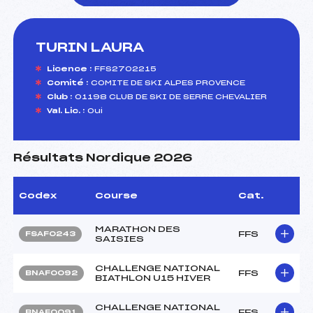
TURIN LAURA
foi(s) le ski
Licence :
FFS2702215
Comité :
COMITE DE SKI ALPES PROVENCE
Club :
01198 CLUB DE SKI DE SERRE CHEVALIER
Val. Lic. :
Oui
Résultats Nordique 2026
Codex
Course
Cat.
MARATHON DES
FFS
FSAF0243
SAISIES
CHALLENGE NATIONAL
FFS
BNAF0092
BIATHLON U15 HIVER
CHALLENGE NATIONAL
FFS
BNAF0091