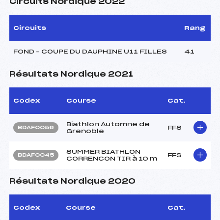
Circuits Nordique 2022
Circuits
Rang
FOND – COUPE DU DAUPHINE U11 FILLES
41
Résultats Nordique 2021
Codex
Course
Cat.
Biathlon Automne de
FFS
BDAF0056
Grenoble
SUMMER BIATHLON
FFS
BDAF0045
CORRENCON TIR à 10 m
Résultats Nordique 2020
Codex
Course
Cat.