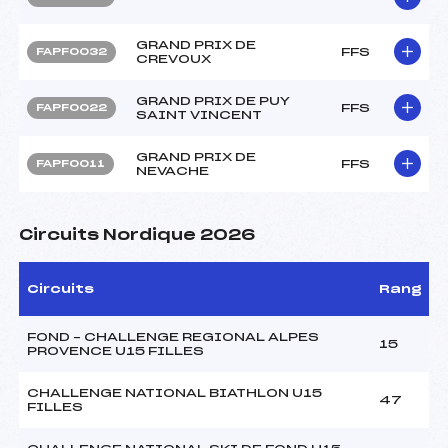
GRAND PRIX DE
FFS
FAPF0032
CREVOUX
GRAND PRIX DE PUY
FFS
FAPF0022
SAINT VINCENT
GRAND PRIX DE
FFS
FAPF0011
NEVACHE
Circuits Nordique 2026
Circuits
Rang
FOND – CHALLENGE REGIONAL ALPES
15
PROVENCE U15 FILLES
CHALLENGE NATIONAL BIATHLON U15
47
FILLES