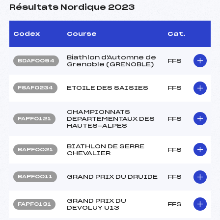
Résultats Nordique 2023
Codex
Course
Cat.
Biathlon d'Automne de
FFS
BDAF0094
Grenoble (GRENOBLE)
ETOILE DES SAISIES
FFS
FSAF0234
CHAMPIONNATS
DEPARTEMENTAUX DES
FFS
FAPF0121
HAUTES-ALPES
BIATHLON DE SERRE
FFS
BAPF0021
CHEVALIER
GRAND PRIX DU DRUIDE
FFS
BAPF0011
GRAND PRIX DU
FFS
FAPF0131
DEVOLUY U13