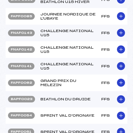
BIATHLON U15 HIVER
JOURNEE NORDIQUE DE
FFS
FAPF0085
L'UBAYE
CHALLENGE NATIONAL
FFS
FNAF0143
U15
CHALLENGE NATIONAL
FFS
FNAF0142
U15
CHALLENGE NATIONAL
FFS
FNAF0141
U15
GRAND PRIX DU
FFS
FAPF0062
MELEZIN
BIATHLON DU DRUIDE
FFS
BAPF0023
SPRINT VAL D'ORONAYE
FFS
FAPF0054
SPRINT VAL D'ORONAYE
FFS
FAPF0051