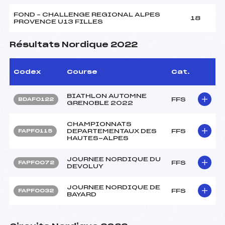
FOND – CHALLENGE REGIONAL ALPES
18
PROVENCE U13 FILLES
Résultats Nordique 2022
Codex
Course
Cat.
BIATHLON AUTOMNE
FFS
BDAF0122
GRENOBLE 2022
CHAMPIONNATS
DEPARTEMENTAUX DES
FFS
FAPF0115
HAUTES-ALPES
JOURNEE NORDIQUE DU
FFS
FAPF0072
DEVOLUY
JOURNEE NORDIQUE DE
FFS
FAPF0032
BAYARD