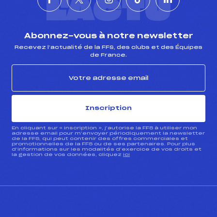
L'ACTU
Abonnez-vous à notre newsletter
Recevez l’actualité de la FFS, des clubs et des Équipes
de France.
Inscription
En cliquant sur « inscription », j’autorise la FFS à utiliser mon
adresse email pour m’envoyer périodiquement la newsletter
de la FFS, qui peut contenir des offres commerciales et
promotionnelles de la FFS ou de ses partenaires. Pour plus
d’informations sur les modalités d’exercice de vos droits et
la gestion de vos données, cliquez
ici