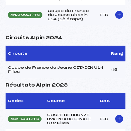
Coupe de France
du Jeune Citadin
FFS
ANAF0011.FFS
u14 (1è étape)
Circuits Alpin 2024
Circuits
Rang
Coupe de France du Jeune CITADIN U14
45
Filles
Résultats Alpin 2023
Codex
Course
Cat.
COUPE DE BRONZE
BVAB/CACS FINALE
FFS
ASAF1191.FFS
U12 Filles