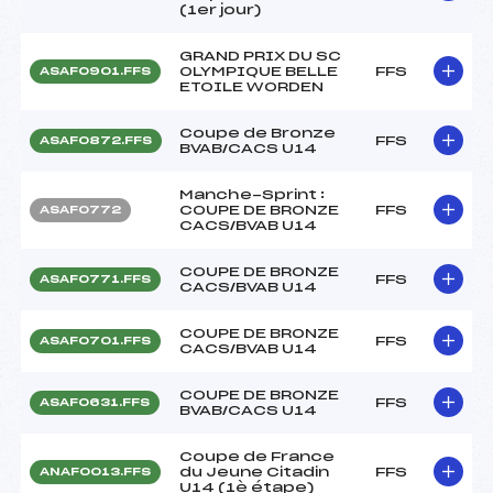
(1er jour)
GRAND PRIX DU SC
OLYMPIQUE BELLE
FFS
ASAF0901.FFS
ETOILE WORDEN
Coupe de Bronze
FFS
ASAF0872.FFS
BVAB/CACS U14
Manche-Sprint :
COUPE DE BRONZE
FFS
ASAF0772
CACS/BVAB U14
COUPE DE BRONZE
FFS
ASAF0771.FFS
CACS/BVAB U14
COUPE DE BRONZE
FFS
ASAF0701.FFS
CACS/BVAB U14
COUPE DE BRONZE
FFS
ASAF0631.FFS
BVAB/CACS U14
Coupe de France
du Jeune Citadin
FFS
ANAF0013.FFS
U14 (1è étape)