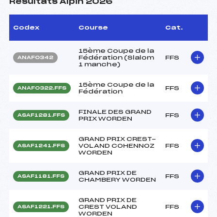
Résultats Alpin 2026
Codex
Course
Cat.
15ème Coupe de la
Fédération (Slalom
FFS
ANAF0342
1 manche)
15ème Coupe de la
FFS
ANAF0322.FFS
Fédération
FINALE DES GRAND
FFS
ASAF1281.FFS
PRIX WORDEN
GRAND PRIX CREST-
VOLAND COHENNOZ
FFS
ASAF1241.FFS
WORDEN
GRAND PRIX DE
FFS
ASAF1181.FFS
CHAMBERY WORDEN
GRAND PRIX DE
CREST VOLAND
FFS
ASAF1221.FFS
WORDEN