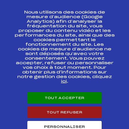
CONTACT
Nous utilisons des cookies de
ESPACE PRESSE
mesure d’audience (Google
Analytics) afin d’analyser la
fréquentation du site, vous
Ressources
proposer du contenu vidéo et les
performances du site, ainsi que des
Pass’Neige
cookies permettant le
Projet sportif fédéral
fonctionnement du site. Les
cookies de mesure d’audience ne
Projet de performance fédéral
sont déposés qu’avec votre
Antidopage
consentement. Vous pouvez
Pôle Développement, Formation, Suivi
accepter, refuser ou personnaliser
Scientifique
vos choix à tout moment. Pour
Listes ministérielles
obtenir plus d'informations sur
notre gestion des cookies, cliquez
Pôle vie de l’athlète
ici
.
Enseignement professionnel
Informatique et chronométrage
Circuits
TOUT ACCEPTER
Carrières
Développement des habiletés mentales
TOUT REFUSER
PERSONNALISER