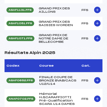
GRAND PRIX DES
FFS
ASAF1131.FFS
AILLONS
GRAND PRIX DES
FFS
ASAF1051.FFS
SAISIES WORDEN
GRAND PRIX DE
NOTRE DAME DE
FFS
ASAF1071.FFS
BELLECOMBE
Résultats Alpin 2025
Codex
Course
Cat.
FINALE COUPE DE
BRONZE BVAB/CACS
FFS
ASAF0652.FFS
U12/U14
Mémorial
H.SCARAFFIOTTI
FFS
ANAF0702.FFS
Pré-Qualification
SCARA U14 DAMES