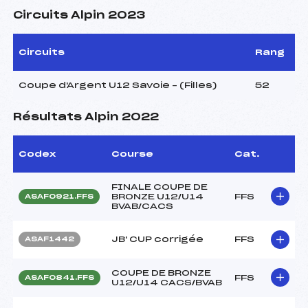
Circuits Alpin 2023
Circuits
Rang
Coupe d'Argent U12 Savoie – (Filles)
52
Résultats Alpin 2022
Codex
Course
Cat.
FINALE COUPE DE
BRONZE U12/U14
FFS
ASAF0921.FFS
BVAB/CACS
JB' CUP corrigée
FFS
ASAF1442
COUPE DE BRONZE
FFS
ASAF0841.FFS
U12/U14 CACS/BVAB