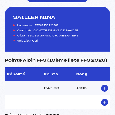
SAILLER NINA
foi(s) le ski
Licence :
FFS2702088
Comité :
COMITE DE SKI DE SAVOIE
Club :
13033 GRAND CHAMBERY SKI
Val. Lic. :
Oui
Points Alpin FFS (10ème liste FFS 2026)
Pénalité
Points
Rang
247.50
1595