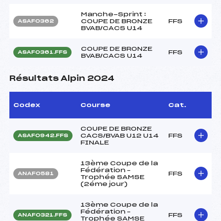
Manche-Sprint :
COUPE DE BRONZE
FFS
ASAF0362
BVAB/CACS U14
COUPE DE BRONZE
FFS
ASAF0361.FFS
BVAB/CACS U14
Résultats Alpin 2024
Codex
Course
Cat.
COUPE DE BRONZE
CACS/BVAB U12 U14
FFS
ASAF0942.FFS
FINALE
13ème Coupe de la
Fédération –
FFS
ANAF0581
Trophée SAMSE
(2éme jour)
13ème Coupe de la
Fédération –
FFS
ANAF0321.FFS
Trophée SAMSE