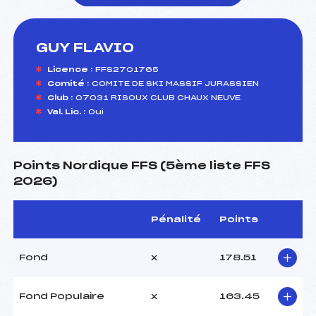
GUY FLAVIO
foi(s) le ski
Licence :
FFS2701765
Comité :
COMITE DE SKI MASSIF JURASSIEN
Club :
07031 RISOUX CLUB CHAUX NEUVE
Val. Lic. :
Oui
Points Nordique FFS (5ème liste FFS
2026)
Pénalité
Points
Fond
x
178.51
Fond Populaire
x
163.45