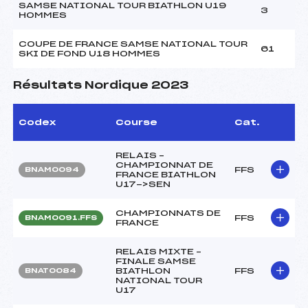
SAMSE NATIONAL TOUR BIATHLON U19
3
HOMMES
COUPE DE FRANCE SAMSE NATIONAL TOUR
61
SKI DE FOND U18 HOMMES
Résultats Nordique 2023
Codex
Course
Cat.
RELAIS –
CHAMPIONNAT DE
FFS
BNAM0094
FRANCE BIATHLON
U17->SEN
CHAMPIONNATS DE
FFS
BNAM0091.FFS
FRANCE
RELAIS MIXTE –
FINALE SAMSE
BIATHLON
FFS
BNAT0084
NATIONAL TOUR
U17