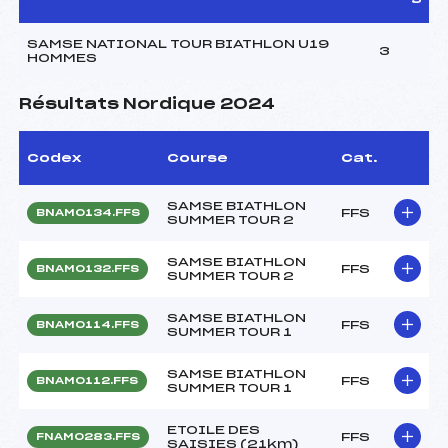
SAMSE NATIONAL TOUR BIATHLON U19
3
HOMMES
Résultats Nordique 2024
Codex
Course
Cat.
SAMSE BIATHLON
FFS
BNAM0134.FFS
SUMMER TOUR 2
SAMSE BIATHLON
FFS
BNAM0132.FFS
SUMMER TOUR 2
SAMSE BIATHLON
FFS
BNAM0114.FFS
SUMMER TOUR 1
SAMSE BIATHLON
FFS
BNAM0112.FFS
SUMMER TOUR 1
ETOILE DES
FFS
FNAM0283.FFS
SAISIES (21km)