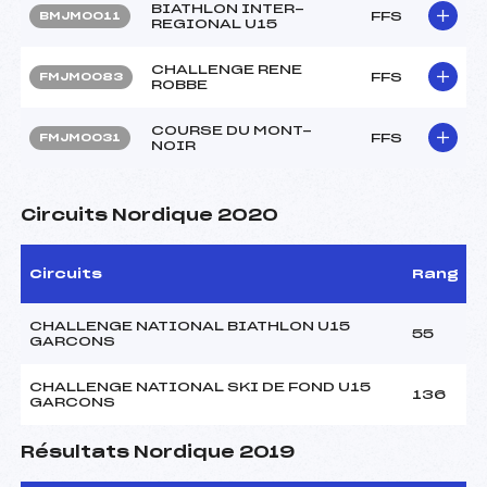
BIATHLON INTER-
FFS
BMJM0011
REGIONAL U15
CHALLENGE RENE
FFS
FMJM0083
ROBBE
COURSE DU MONT-
FFS
FMJM0031
NOIR
Circuits Nordique 2020
Circuits
Rang
CHALLENGE NATIONAL BIATHLON U15
55
GARCONS
CHALLENGE NATIONAL SKI DE FOND U15
136
GARCONS
Résultats Nordique 2019