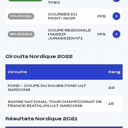
tmp1
COURSES DU
FFS
FMJM0021
MONT-NOIR
COUPE REGIONALE
MASSIF
FFS
BMJM0012
JURASSIEN N°1
Circuits Nordique 2022
Circuits
Rang
FOND – COUPE DU DOUBS FOND U17
23
GARCONS
SAMSE NATIONAL TOUR CHAMPIONNAT DE
15
FRANCE BIATHLON U17 GARCONS
Résultats Nordique 2021