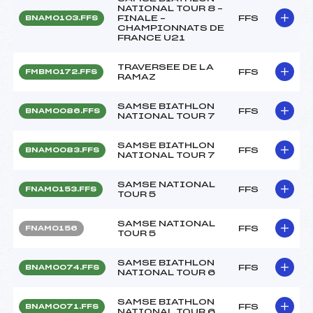
NATIONAL TOUR 8 –
FINALE –
FFS
BNAM0103.FFS
CHAMPIONNATS DE
FRANCE U21
TRAVERSEE DE LA
FFS
FMBM0172.FFS
RAMAZ
SAMSE BIATHLON
FFS
BNAM0086.FFS
NATIONAL TOUR 7
SAMSE BIATHLON
FFS
BNAM0083.FFS
NATIONAL TOUR 7
SAMSE NATIONAL
FFS
FNAM0153.FFS
TOUR 5
SAMSE NATIONAL
FFS
FNAM0156
TOUR 5
SAMSE BIATHLON
FFS
BNAM0074.FFS
NATIONAL TOUR 6
SAMSE BIATHLON
FFS
BNAM0071.FFS
NATIONAL TOUR 6