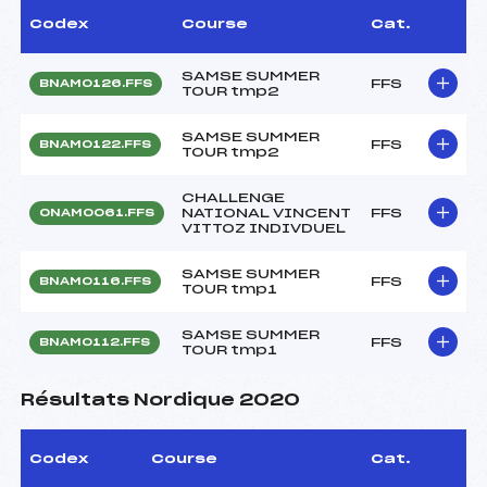
Codex
Course
Cat.
SAMSE SUMMER
FFS
BNAM0126.FFS
TOUR tmp2
SAMSE SUMMER
FFS
BNAM0122.FFS
TOUR tmp2
CHALLENGE
NATIONAL VINCENT
FFS
ONAM0061.FFS
VITTOZ INDIVDUEL
SAMSE SUMMER
FFS
BNAM0116.FFS
TOUR tmp1
SAMSE SUMMER
FFS
BNAM0112.FFS
TOUR tmp1
Résultats Nordique 2020
Codex
Course
Cat.