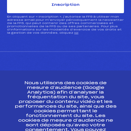
Inscription
En cliquant sur « inscription », j’autorise la FFS à utiliser mon
adresse email pour m’envoyer périodiquement la newsletter
de la FFS, qui peut contenir des offres commerciales et
promotionnelles de la FFS ou de ses partenaires. Pour plus
d’informations sur les modalités d’exercice de vos droits et
la gestion de vos données, cliquez
ici
CONTACT
Nous utilisons des cookies de
ESPACE PRESSE
mesure d’audience (Google
Analytics) afin d’analyser la
fréquentation du site, vous
Ressources
proposer du contenu vidéo et les
performances du site, ainsi que des
Pass’Neige
cookies permettant le
Projet sportif fédéral
fonctionnement du site. Les
cookies de mesure d’audience ne
Projet de performance fédéral
sont déposés qu’avec votre
Antidopage
consentement. Vous pouvez