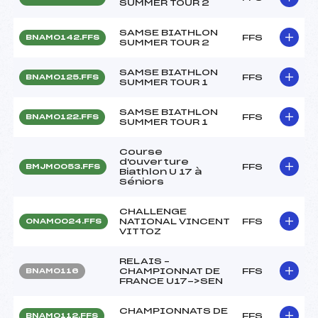
SUMMER TOUR 2
SAMSE BIATHLON
FFS
BNAM0142.FFS
SUMMER TOUR 2
SAMSE BIATHLON
FFS
BNAM0125.FFS
SUMMER TOUR 1
SAMSE BIATHLON
FFS
BNAM0122.FFS
SUMMER TOUR 1
Course
d'ouverture
FFS
BMJM0053.FFS
Biathlon U 17 à
Séniors
CHALLENGE
NATIONAL VINCENT
FFS
ONAM0024.FFS
VITTOZ
RELAIS –
CHAMPIONNAT DE
FFS
BNAM0116
FRANCE U17->SEN
CHAMPIONNATS DE
FFS
BNAM0112.FFS