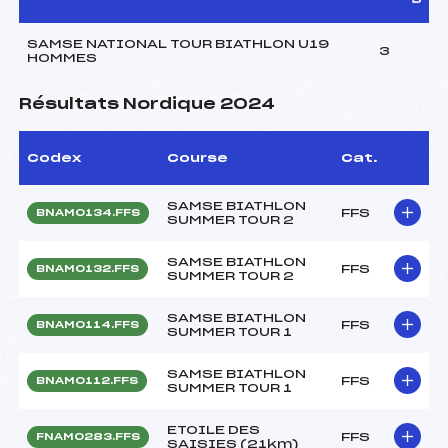
SAMSE NATIONAL TOUR BIATHLON U19
3
HOMMES
Résultats Nordique 2024
Codex
Course
Cat.
SAMSE BIATHLON
FFS
BNAM0134.FFS
SUMMER TOUR 2
SAMSE BIATHLON
FFS
BNAM0132.FFS
SUMMER TOUR 2
SAMSE BIATHLON
FFS
BNAM0114.FFS
SUMMER TOUR 1
SAMSE BIATHLON
FFS
BNAM0112.FFS
SUMMER TOUR 1
ETOILE DES
FFS
FNAM0283.FFS
SAISIES (21km)