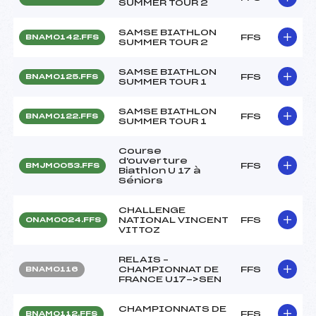
SUMMER TOUR 2
SAMSE BIATHLON
FFS
BNAM0142.FFS
SUMMER TOUR 2
SAMSE BIATHLON
FFS
BNAM0125.FFS
SUMMER TOUR 1
SAMSE BIATHLON
FFS
BNAM0122.FFS
SUMMER TOUR 1
Course
d'ouverture
FFS
BMJM0053.FFS
Biathlon U 17 à
Séniors
CHALLENGE
NATIONAL VINCENT
FFS
ONAM0024.FFS
VITTOZ
RELAIS –
CHAMPIONNAT DE
FFS
BNAM0116
FRANCE U17->SEN
CHAMPIONNATS DE
FFS
BNAM0112.FFS