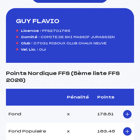
GUY FLAVIO
foi(s) le ski
Licence :
FFS2701765
Comité :
COMITE DE SKI MASSIF JURASSIEN
Club :
07031 RISOUX CLUB CHAUX NEUVE
Val. Lic. :
Oui
Points Nordique FFS (5ème liste FFS
2026)
Pénalité
Points
Fond
x
178.51
Fond Populaire
x
163.45