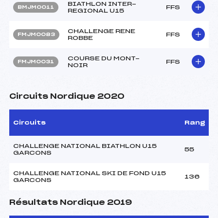
BIATHLON INTER-
FFS
BMJM0011
REGIONAL U15
CHALLENGE RENE
FFS
FMJM0083
ROBBE
COURSE DU MONT-
FFS
FMJM0031
NOIR
Circuits Nordique 2020
Circuits
Rang
CHALLENGE NATIONAL BIATHLON U15
55
GARCONS
CHALLENGE NATIONAL SKI DE FOND U15
136
GARCONS
Résultats Nordique 2019