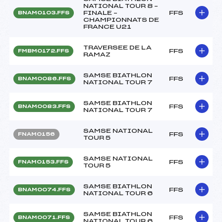
NATIONAL TOUR 8 –
FINALE –
FFS
BNAM0103.FFS
CHAMPIONNATS DE
FRANCE U21
TRAVERSEE DE LA
FFS
FMBM0172.FFS
RAMAZ
SAMSE BIATHLON
FFS
BNAM0086.FFS
NATIONAL TOUR 7
SAMSE BIATHLON
FFS
BNAM0083.FFS
NATIONAL TOUR 7
SAMSE NATIONAL
FFS
FNAM0156
TOUR 5
SAMSE NATIONAL
FFS
FNAM0153.FFS
TOUR 5
SAMSE BIATHLON
FFS
BNAM0074.FFS
NATIONAL TOUR 6
SAMSE BIATHLON
FFS
BNAM0071.FFS
NATIONAL TOUR 6