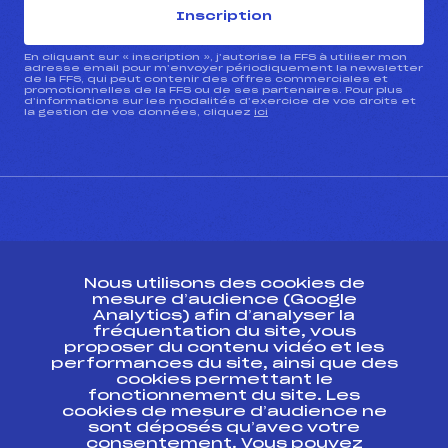
Inscription
En cliquant sur « inscription », j’autorise la FFS à utiliser mon
adresse email pour m’envoyer périodiquement la newsletter
de la FFS, qui peut contenir des offres commerciales et
promotionnelles de la FFS ou de ses partenaires. Pour plus
d’informations sur les modalités d’exercice de vos droits et
la gestion de vos données, cliquez
ici
CONTACT
Nous utilisons des cookies de
ESPACE PRESSE
mesure d’audience (Google
Analytics) afin d’analyser la
fréquentation du site, vous
Ressources
proposer du contenu vidéo et les
performances du site, ainsi que des
Pass’Neige
cookies permettant le
Projet sportif fédéral
fonctionnement du site. Les
cookies de mesure d’audience ne
Projet de performance fédéral
sont déposés qu’avec votre
Antidopage
consentement. Vous pouvez