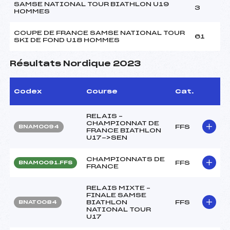
SAMSE NATIONAL TOUR BIATHLON U19
3
HOMMES
COUPE DE FRANCE SAMSE NATIONAL TOUR
61
SKI DE FOND U18 HOMMES
Résultats Nordique 2023
Codex
Course
Cat.
RELAIS –
CHAMPIONNAT DE
FFS
BNAM0094
FRANCE BIATHLON
U17->SEN
CHAMPIONNATS DE
FFS
BNAM0091.FFS
FRANCE
RELAIS MIXTE –
FINALE SAMSE
BIATHLON
FFS
BNAT0084
NATIONAL TOUR
U17