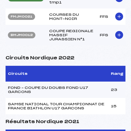
tmp1
COURSES DU
FFS
FMJM0021
MONT-NOIR
COUPE REGIONALE
MASSIF
FFS
BMJM0012
JURASSIEN N°1
Circuits Nordique 2022
Circuits
Rang
FOND – COUPE DU DOUBS FOND U17
23
GARCONS
SAMSE NATIONAL TOUR CHAMPIONNAT DE
15
FRANCE BIATHLON U17 GARCONS
Résultats Nordique 2021