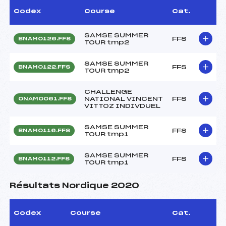
Codex
Course
Cat.
SAMSE SUMMER
FFS
BNAM0126.FFS
TOUR tmp2
SAMSE SUMMER
FFS
BNAM0122.FFS
TOUR tmp2
CHALLENGE
NATIONAL VINCENT
FFS
ONAM0061.FFS
VITTOZ INDIVDUEL
SAMSE SUMMER
FFS
BNAM0116.FFS
TOUR tmp1
SAMSE SUMMER
FFS
BNAM0112.FFS
TOUR tmp1
Résultats Nordique 2020
Codex
Course
Cat.