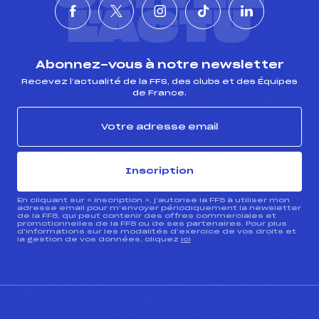
L'ACTU
Abonnez-vous à notre newsletter
Recevez l’actualité de la FFS, des clubs et des Équipes
de France.
Inscription
En cliquant sur « inscription », j’autorise la FFS à utiliser mon
adresse email pour m’envoyer périodiquement la newsletter
de la FFS, qui peut contenir des offres commerciales et
promotionnelles de la FFS ou de ses partenaires. Pour plus
d’informations sur les modalités d’exercice de vos droits et
la gestion de vos données, cliquez
ici