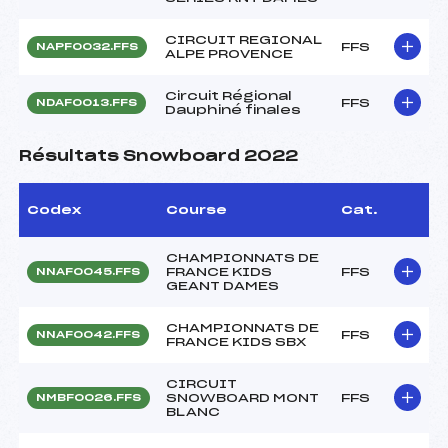
CIRCUIT REGIONAL
FFS
NAPF0032.FFS
ALPE PROVENCE
Circuit Régional
FFS
NDAF0013.FFS
Dauphiné finales
Résultats Snowboard 2022
Codex
Course
Cat.
CHAMPIONNATS DE
FRANCE KIDS
FFS
NNAF0045.FFS
GEANT DAMES
CHAMPIONNATS DE
FFS
NNAF0042.FFS
FRANCE KIDS SBX
CIRCUIT
SNOWBOARD MONT
FFS
NMBF0026.FFS
BLANC