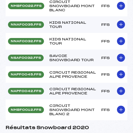
CIRCUIT
SNOWBOARD MONT
FFS
NMBF0022.FFS
BLANC
KIDS NATIONAL
FFS
NNAF0035.FFS
TOUR
KIDS NATIONAL
FFS
NNAF0032.FFS
TOUR
SAVOIE
FFS
NSAF0032.FFS
SNOWBOARD TOUR
CIRCUIT REGIONAL
FFS
NAPF0045.FFS
ALPE PROVENCE
CIRCUIT REGIONAL
FFS
NAPF0042.FFS
ALPE PROVENCE
CIRCUIT
SNOWBOARD MONT
FFS
NMBF0012.FFS
BLANC 2
Résultats Snowboard 2020