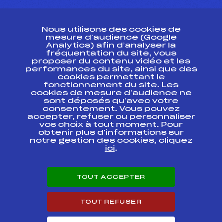
CONTACT
Nous utilisons des cookies de
ESPACE PRESSE
mesure d’audience (Google
Analytics) afin d’analyser la
fréquentation du site, vous
Ressources
proposer du contenu vidéo et les
performances du site, ainsi que des
Pass’Neige
cookies permettant le
Projet sportif fédéral
fonctionnement du site. Les
cookies de mesure d’audience ne
Projet de performance fédéral
sont déposés qu’avec votre
Antidopage
consentement. Vous pouvez
Pôle Développement, Formation, Suivi
accepter, refuser ou personnaliser
Scientifique
vos choix à tout moment. Pour
Listes ministérielles
obtenir plus d'informations sur
notre gestion des cookies, cliquez
Pôle vie de l’athlète
ici
.
Enseignement professionnel
Informatique et chronométrage
Circuits
TOUT ACCEPTER
Carrières
Développement des habiletés mentales
TOUT REFUSER