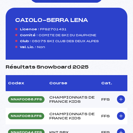
CAIOLO-SERRA LENA
foi(s) le ski
Licence :
FFS2701431
Comité :
COMITE DE SKI DU DAUPHINE
Club :
05075 SKI CLUB DES DEUX ALPES
Val. Lic. :
Non
Résultats Snowboard 2025
Codex
Course
Cat.
CHAMPIONNATS DE
FFS
NNAF0066.FFS
FRANCE KIDS
CHAMPIONNATS DE
FFS
NNAF0063.FFS
FRANCE KIDS
KNT SBX
FFS
NNAF0044.FFS