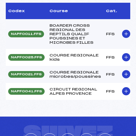
Codex
Course
Cat.
BOARDER CROSS
REGIONAL DES
REPTILS QUALIF
FFS
NAPF0011.FFS
POUSSINES ET
MICROBES FILLES
COURSE REGIONALE
FFS
NAPF0025.FFS
kids
COURSE REGIONALE
FFS
NAPF0021.FFS
microbes/poussines
CIRCUIT REGIONAL
FFS
NAPF0041.FFS
ALPES PROVENCE
SUIVEZ