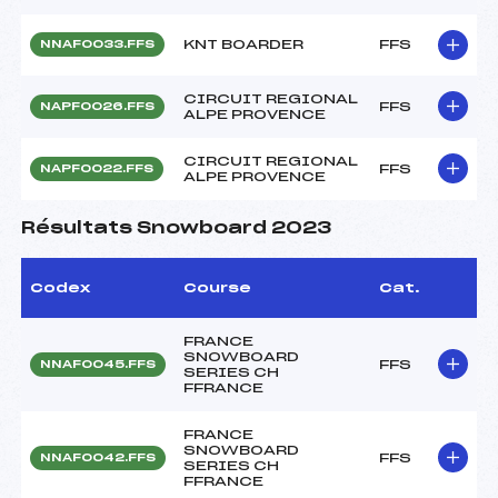
KNT BOARDER
FFS
NNAF0033.FFS
CIRCUIT REGIONAL
FFS
NAPF0026.FFS
ALPE PROVENCE
CIRCUIT REGIONAL
FFS
NAPF0022.FFS
ALPE PROVENCE
Résultats Snowboard 2023
Codex
Course
Cat.
FRANCE
SNOWBOARD
FFS
NNAF0045.FFS
SERIES CH
FFRANCE
FRANCE
SNOWBOARD
FFS
NNAF0042.FFS
SERIES CH
FFRANCE