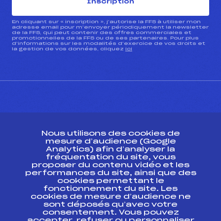
Inscription
En cliquant sur « inscription », j’autorise la FFS à utiliser mon
adresse email pour m’envoyer périodiquement la newsletter
de la FFS, qui peut contenir des offres commerciales et
promotionnelles de la FFS ou de ses partenaires. Pour plus
d’informations sur les modalités d’exercice de vos droits et
la gestion de vos données, cliquez
ici
CONTACT
Nous utilisons des cookies de
ESPACE PRESSE
mesure d’audience (Google
Analytics) afin d’analyser la
fréquentation du site, vous
Ressources
proposer du contenu vidéo et les
performances du site, ainsi que des
Pass’Neige
cookies permettant le
Projet sportif fédéral
fonctionnement du site. Les
cookies de mesure d’audience ne
Projet de performance fédéral
sont déposés qu’avec votre
Antidopage
consentement. Vous pouvez
Pôle Développement, Formation, Suivi
accepter, refuser ou personnaliser