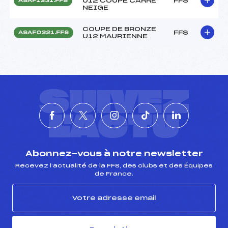
U12 COUPE CARRE
FFS
ASAF1331.FFS
NEIGE
COUPE DE BRONZE
FFS
ASAF0321.FFS
U12 MAURIENNE
SUIVEZ
L'ACTU
Abonnez-vous à notre newsletter
Recevez l’actualité de la FFS, des clubs et des Équipes
de France.