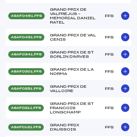
GRAND PRIX DE
VALFREJUS –
FFS
ASAF0461.FFS
MEMORIAL DANIEL
RATEL
GRAND PRIX DE VAL
FFS
ASAF0451.FFS
CENIS
GRAND PRIX DE ST
FFS
ASAF0341.FFS
SORLIN D'ARVES
GRAND PRIX DE LA
FFS
ASAF0301.FFS
NORMA
GRAND PRIX DE
FFS
ASAF0251.FFS
VALLOIRE
GRAND PRIX DE ST
FRANCOIS
FFS
ASAF0211.FFS
LONGCHAMP
GRAND PRIX
FFS
ASAF0121.FFS
D'AUSSOIS