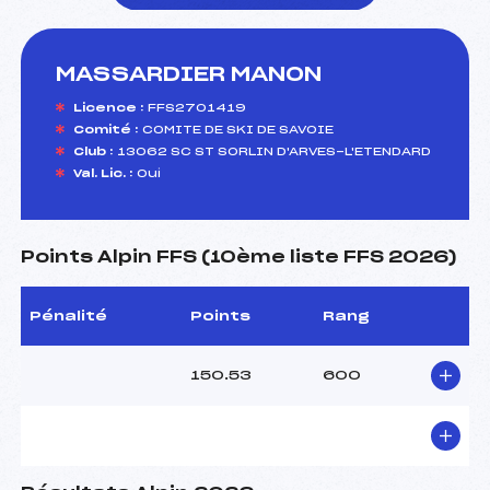
MASSARDIER MANON
foi(s) le ski
Licence :
FFS2701419
Comité :
COMITE DE SKI DE SAVOIE
Club :
13062 SC ST SORLIN D'ARVES-L'ETENDARD
Val. Lic. :
Oui
Points Alpin FFS (10ème liste FFS 2026)
Pénalité
Points
Rang
150.53
600