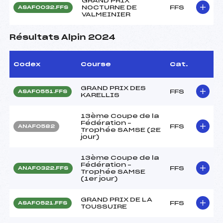
GRAND PRIX
NOCTURNE DE
FFS
ASAF0032.FFS
VALMEINIER
Résultats Alpin 2024
Codex
Course
Cat.
GRAND PRIX DES
FFS
ASAF0551.FFS
KARELLIS
13ème Coupe de la
Fédération –
FFS
ANAF0582
Trophée SAMSE (2E
jour)
13ème Coupe de la
Fédération –
FFS
ANAF0322.FFS
Trophée SAMSE
(1er jour)
GRAND PRIX DE LA
FFS
ASAF0521.FFS
TOUSSUIRE