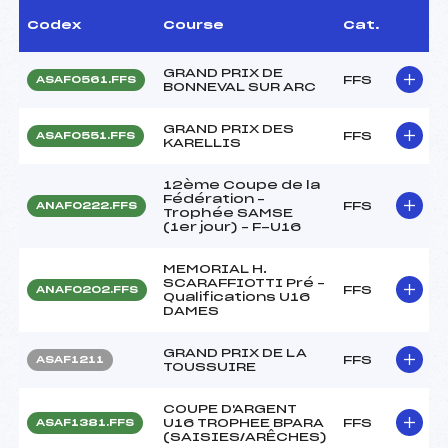
Codex
Course
Cat.
GRAND PRIX DE
FFS
ASAF0561.FFS
BONNEVAL SUR ARC
GRAND PRIX DES
FFS
ASAF0551.FFS
KARELLIS
12ème Coupe de la
Fédération –
FFS
ANAF0222.FFS
Trophée SAMSE
(1er jour) – F-U16
MEMORIAL H.
SCARAFFIOTTI Pré –
FFS
ANAF0202.FFS
Qualifications U16
DAMES
GRAND PRIX DE LA
FFS
ASAF1211
TOUSSUIRE
COUPE D'ARGENT
U16 TROPHEE BPARA
FFS
ASAF1381.FFS
(SAISIES/ARÊCHES)