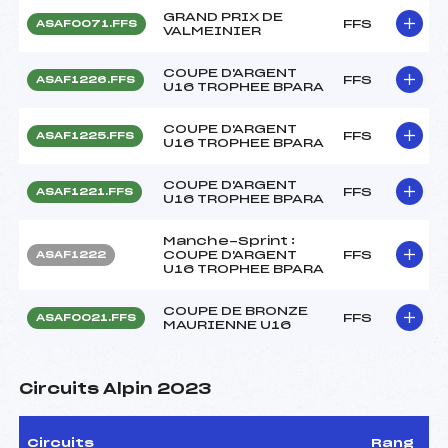
GRAND PRIX DE
FFS
ASAF0071.FFS
VALMEINIER
COUPE D'ARGENT
FFS
ASAF1226.FFS
U16 TROPHEE BPARA
COUPE D'ARGENT
FFS
ASAF1225.FFS
U16 TROPHEE BPARA
COUPE D'ARGENT
FFS
ASAF1221.FFS
U16 TROPHEE BPARA
Manche-Sprint :
COUPE D'ARGENT
FFS
ASAF1222
U16 TROPHEE BPARA
COUPE DE BRONZE
FFS
ASAF0021.FFS
MAURIENNE U16
Circuits Alpin 2023
Circuits
Rang