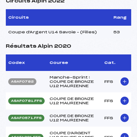
Circuits Alpin 2022
Circuits
Rang
Coupe d'Argent U14 Savoie – (Filles)
53
Résultats Alpin 2020
Codex
Course
Cat.
Manche-Sprint :
COUPE DE BRONZE
FFS
ASAF0782
U12 MAURIENNE
COUPE DE BRONZE
FFS
ASAF0781.FFS
U12 MAURIENNE
COUPE DE BRONZE
FFS
ASAF0571.FFS
U12 MAURIENNE
COUPE D'ARGENT