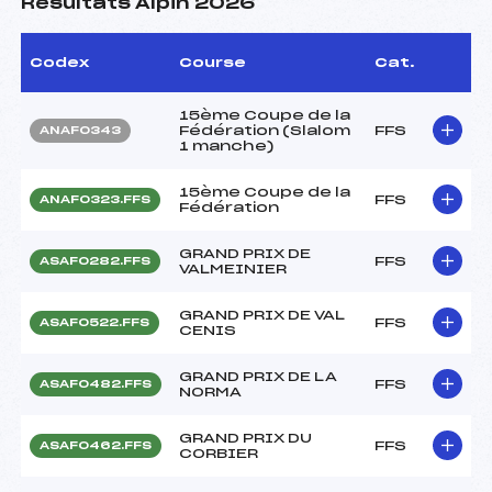
Résultats Alpin 2026
Codex
Course
Cat.
15ème Coupe de la
Fédération (Slalom
FFS
ANAF0343
1 manche)
15ème Coupe de la
FFS
ANAF0323.FFS
Fédération
GRAND PRIX DE
FFS
ASAF0282.FFS
VALMEINIER
GRAND PRIX DE VAL
FFS
ASAF0522.FFS
CENIS
GRAND PRIX DE LA
FFS
ASAF0482.FFS
NORMA
GRAND PRIX DU
FFS
ASAF0462.FFS
CORBIER