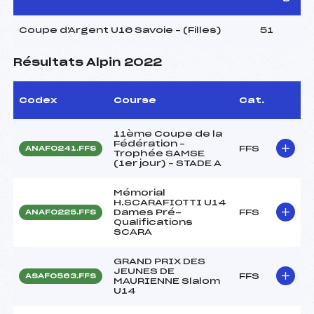
Coupe d'Argent U16 Savoie – (Filles)
51
Résultats Alpin 2022
Codex
Course
Cat.
11ème Coupe de la
Fédération –
FFS
ANAF0241.FFS
Trophée SAMSE
(1er jour) – STADE A
Mémorial
H.SCARAFIOTTI U14
Dames Pré-
FFS
ANAF0225.FFS
Qualifications
SCARA
GRAND PRIX DES
JEUNES DE
FFS
ASAF0563.FFS
MAURIENNE Slalom
U14