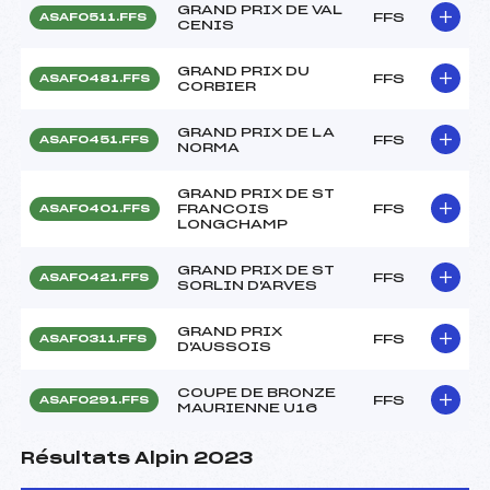
GRAND PRIX DE VAL
FFS
ASAF0511.FFS
CENIS
GRAND PRIX DU
FFS
ASAF0481.FFS
CORBIER
GRAND PRIX DE LA
FFS
ASAF0451.FFS
NORMA
GRAND PRIX DE ST
FRANCOIS
FFS
ASAF0401.FFS
LONGCHAMP
GRAND PRIX DE ST
FFS
ASAF0421.FFS
SORLIN D'ARVES
GRAND PRIX
FFS
ASAF0311.FFS
D'AUSSOIS
COUPE DE BRONZE
FFS
ASAF0291.FFS
MAURIENNE U16
Résultats Alpin 2023