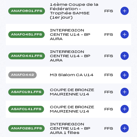
14ème Coupe de la
Fédération –
FFS
ANAF0601.FFS
Trophée SAMSE
(1er jour)
INTERREGION
CENTRE U14 – BP
FFS
ANAF0451.FFS
AURA
INTERREGION
CENTRE U14 – BP
FFS
ANAF0441.FFS
AURA
M3 Slalom CA U14
FFS
ANAF0442
COUPE DE BRONZE
FFS
ASAF0191.FFS
MAURIENNE U14
COUPE DE BRONZE
FFS
ASAF0141.FFS
MAURIENNE U14
INTERREGION
CENTRE U14 – BP
FFS
ANAF0281.FFS
AURA 1 filles