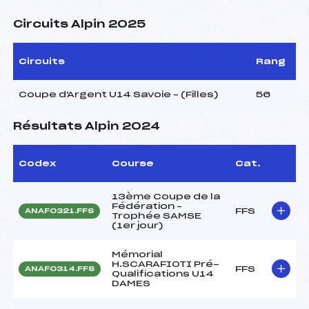
Circuits Alpin 2025
Circuits
Rang
Coupe d'Argent U14 Savoie – (Filles)
56
Résultats Alpin 2024
Codex
Course
Cat.
13ème Coupe de la
Fédération –
FFS
ANAF0321.FFS
Trophée SAMSE
(1er jour)
Mémorial
H.SCARAFIOTI Pré-
FFS
ANAF0314.FFS
Qualifications U14
DAMES