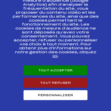
mesure d’audience (Google
Analytics) afin d’analyser la
fréquentation du site, vous
Ressources
proposer du contenu vidéo et les
performances du site, ainsi que des
Pass’Neige
cookies permettant le
Projet sportif fédéral
fonctionnement du site. Les
cookies de mesure d’audience ne
Projet de performance fédéral
sont déposés qu’avec votre
Antidopage
consentement. Vous pouvez
Pôle Développement, Formation, Suivi
accepter, refuser ou personnaliser
Scientifique
vos choix à tout moment. Pour
Listes ministérielles
obtenir plus d'informations sur
notre gestion des cookies, cliquez
Pôle vie de l’athlète
ici
.
Enseignement professionnel
Informatique et chronométrage
Circuits
TOUT ACCEPTER
Carrières
Développement des habiletés mentales
TOUT REFUSER
PERSONNALISER
© 2026 Fédération Française de Ski
Mentions légales
Politique de
confidentialité
Cookies