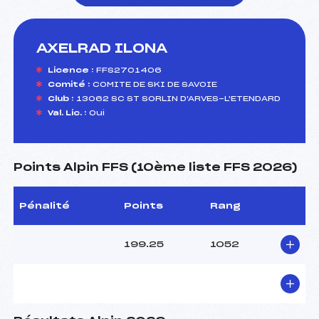
AXELRAD ILONA
foi(s) le ski
Licence :
FFS2701406
Comité :
COMITE DE SKI DE SAVOIE
Club :
13062 SC ST SORLIN D'ARVES-L'ETENDARD
Val. Lic. :
Oui
Points Alpin FFS (10ème liste FFS 2026)
Pénalité
Points
Rang
199.25
1052