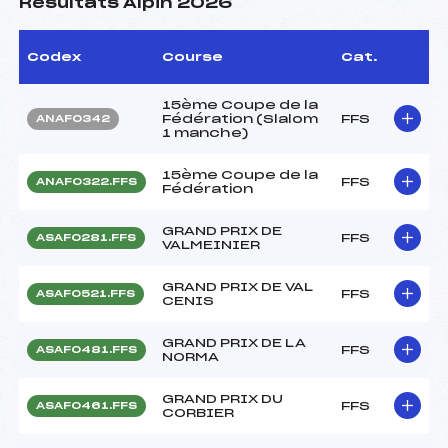
Résultats Alpin 2026
Codex
Course
Cat.
15ème Coupe de la
Fédération (Slalom
FFS
ANAF0342
1 manche)
15ème Coupe de la
FFS
ANAF0322.FFS
Fédération
GRAND PRIX DE
FFS
ASAF0281.FFS
VALMEINIER
GRAND PRIX DE VAL
FFS
ASAF0521.FFS
CENIS
GRAND PRIX DE LA
FFS
ASAF0481.FFS
NORMA
GRAND PRIX DU
FFS
ASAF0461.FFS
CORBIER