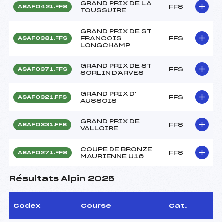
GRAND PRIX DE LA
FFS
ASAF0421.FFS
TOUSSUIRE
GRAND PRIX DE ST
FRANCOIS
FFS
ASAF0381.FFS
LONGCHAMP
GRAND PRIX DE ST
FFS
ASAF0371.FFS
SORLIN D'ARVES
GRAND PRIX D'
FFS
ASAF0321.FFS
AUSSOIS
GRAND PRIX DE
FFS
ASAF0331.FFS
VALLOIRE
COUPE DE BRONZE
FFS
ASAF0271.FFS
MAURIENNE U16
Résultats Alpin 2025
Codex
Course
Cat.