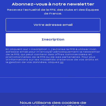
Abonnez-vous à notre newsletter
Recevez l’actualité de la FFS, des clubs et des Équipes
de France.
Inscription
En cliquant sur « inscription », j’autorise la FFS à utiliser mon
adresse email pour m’envoyer périodiquement la newsletter
de la FFS, qui peut contenir des offres commerciales et
promotionnelles de la FFS ou de ses partenaires. Pour plus
d’informations sur les modalités d’exercice de vos droits et
la gestion de vos données, cliquez
ici
CONTACT
Nous utilisons des cookies de
ESPACE PRESSE