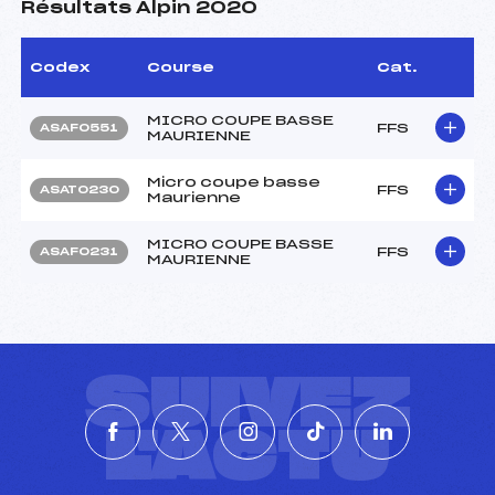
Résultats Alpin 2020
Codex
Course
Cat.
MICRO COUPE BASSE
FFS
ASAF0551
MAURIENNE
Micro coupe basse
FFS
ASAT0230
Maurienne
MICRO COUPE BASSE
FFS
ASAF0231
MAURIENNE
SUIVEZ
L'ACTU