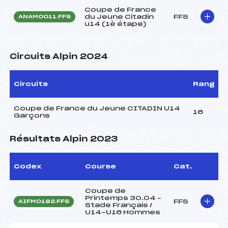
Coupe de France
du Jeune Citadin
FFS
ANAM0011.FFS
u14 (1è étape)
Circuits Alpin 2024
Circuits
Rang
Coupe de France du Jeune CITADIN U14
16
Garçons
Résultats Alpin 2023
Codex
Course
Cat.
Coupe de
Printemps 30.04 –
FFS
AIFM0182.FFS
Stade Français /
U14-U16 Hommes