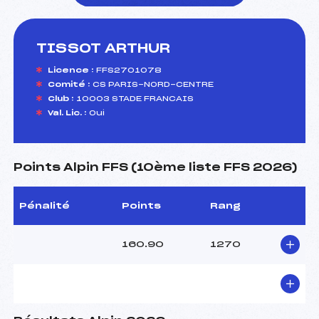
TISSOT ARTHUR
foi(s) le ski
Licence :
FFS2701078
Comité :
CS PARIS-NORD-CENTRE
Club :
10003 STADE FRANCAIS
Val. Lic. :
Oui
Points Alpin FFS (10ème liste FFS 2026)
Pénalité
Points
Rang
160.90
1270