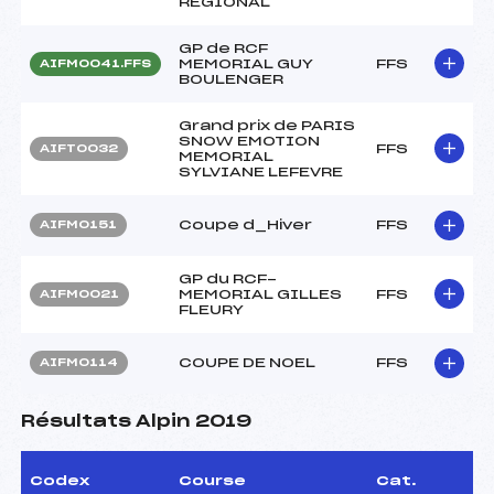
REGIONAL
GP de RCF
MEMORIAL GUY
FFS
AIFM0041.FFS
BOULENGER
Grand prix de PARIS
SNOW EMOTION
FFS
AIFT0032
MEMORIAL
SYLVIANE LEFEVRE
Coupe d_Hiver
FFS
AIFM0151
GP du RCF-
MEMORIAL GILLES
FFS
AIFM0021
FLEURY
COUPE DE NOEL
FFS
AIFM0114
Résultats Alpin 2019
Codex
Course
Cat.