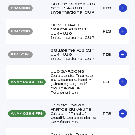
GS U16 19eme FIS
CIT U14-U16
FIS
FRA1038
International CUP
COMBI RACE
19eme FIS CIT
FIS
FRA1036
U14-U16
International CUP
SG 19eme FIS CIT
U14-U16
FIS
FRA1034
International CUP
U16 GARCONS
Coupe de France
du Jeune Citadin
FFS
ANAM0366.FFS
(Finale) – Qualif.
Coupe de la
Fédération
U16 Coupe de
France du Jeune
Citadin (Finale) –
FFS
ANAM0364.FFS
Qualif. Coupe de la
Fédération
Coupe de France