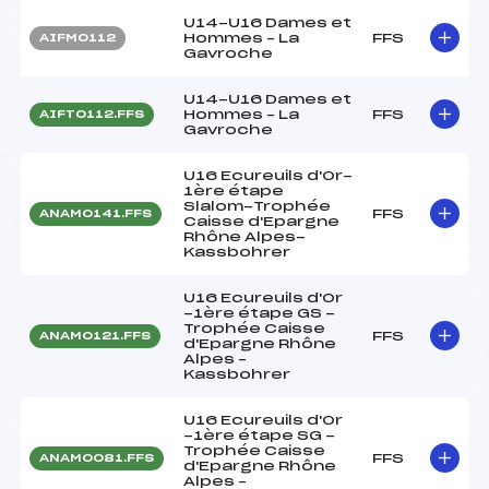
U14-U16 Dames et
Hommes – La
FFS
AIFM0112
Gavroche
U14-U16 Dames et
Hommes – La
FFS
AIFT0112.FFS
Gavroche
U16 Ecureuils d'Or-
1ère étape
Slalom-Trophée
FFS
ANAM0141.FFS
Caisse d'Epargne
Rhône Alpes-
Kassbohrer
U16 Ecureuils d'Or
-1ère étape GS -
Trophée Caisse
FFS
ANAM0121.FFS
d'Epargne Rhône
Alpes –
Kassbohrer
U16 Ecureuils d'Or
-1ère étape SG -
Trophée Caisse
FFS
ANAM0081.FFS
d'Epargne Rhône
Alpes –