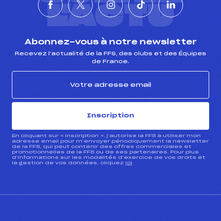
L'ACTU
Abonnez-vous à notre newsletter
Recevez l’actualité de la FFS, des clubs et des Équipes
de France.
Inscription
En cliquant sur « inscription », j’autorise la FFS à utiliser mon
adresse email pour m’envoyer périodiquement la newsletter
de la FFS, qui peut contenir des offres commerciales et
promotionnelles de la FFS ou de ses partenaires. Pour plus
d’informations sur les modalités d’exercice de vos droits et
la gestion de vos données, cliquez
ici