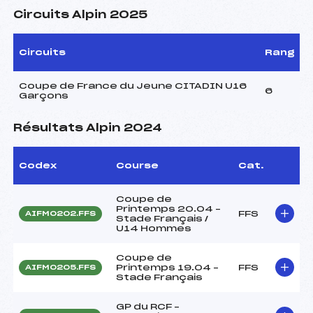
Circuits Alpin 2025
Circuits
Rang
Coupe de France du Jeune CITADIN U16
6
Garçons
Résultats Alpin 2024
Codex
Course
Cat.
Coupe de
Printemps 20.04 –
FFS
AIFM0202.FFS
Stade Français /
U14 Hommes
Coupe de
Printemps 19.04 –
FFS
AIFM0205.FFS
Stade Français
GP du RCF –