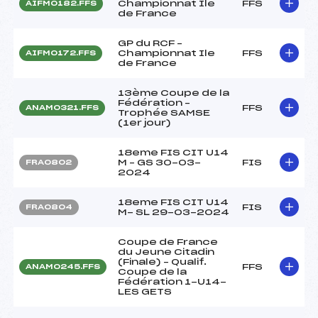
Championnat Ile
FFS
AIFM0182.FFS
de France
GP du RCF –
Championnat Ile
FFS
AIFM0172.FFS
de France
13ème Coupe de la
Fédération –
FFS
ANAM0321.FFS
Trophée SAMSE
(1er jour)
18eme FIS CIT U14
M – GS 30-03-
FIS
FRA0802
2024
18eme FIS CIT U14
FIS
FRA0804
M- SL 29-03-2024
Coupe de France
du Jeune Citadin
(Finale) – Qualif.
FFS
ANAM0245.FFS
Coupe de la
Fédération 1-U14-
LES GETS