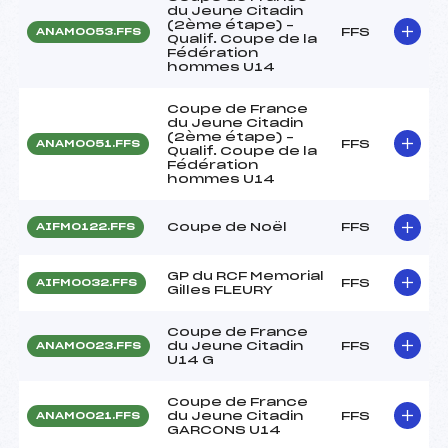
du Jeune Citadin
(2ème étape) –
FFS
ANAM0053.FFS
Qualif. Coupe de la
Fédération
hommes U14
Coupe de France
du Jeune Citadin
(2ème étape) –
FFS
ANAM0051.FFS
Qualif. Coupe de la
Fédération
hommes U14
Coupe de Noël
FFS
AIFM0122.FFS
GP du RCF Memorial
FFS
AIFM0032.FFS
Gilles FLEURY
Coupe de France
du Jeune Citadin
FFS
ANAM0023.FFS
U14 G
Coupe de France
du Jeune Citadin
FFS
ANAM0021.FFS
GARCONS U14