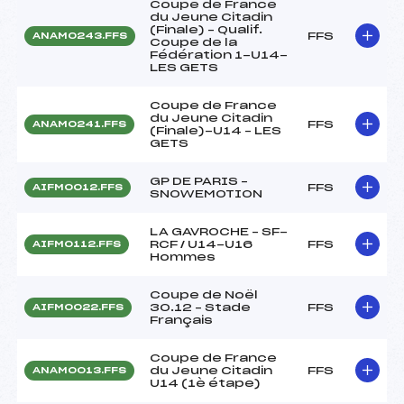
Coupe de France
du Jeune Citadin
(Finale) – Qualif.
FFS
ANAM0243.FFS
Coupe de la
Fédération 1-U14-
LES GETS
Coupe de France
du Jeune Citadin
FFS
ANAM0241.FFS
(Finale)-U14 – LES
GETS
GP DE PARIS –
FFS
AIFM0012.FFS
SNOWEMOTION
LA GAVROCHE – SF-
RCF / U14-U16
FFS
AIFM0112.FFS
Hommes
Coupe de Noël
30.12 – Stade
FFS
AIFM0022.FFS
Français
Coupe de France
du Jeune Citadin
FFS
ANAM0013.FFS
U14 (1è étape)