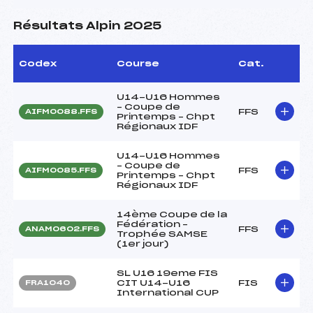
Résultats Alpin 2025
Codex
Course
Cat.
U14-U16 Hommes
– Coupe de
FFS
AIFM0088.FFS
Printemps – Chpt
Régionaux IDF
U14-U16 Hommes
– Coupe de
FFS
AIFM0085.FFS
Printemps – Chpt
Régionaux IDF
14ème Coupe de la
Fédération –
FFS
ANAM0602.FFS
Trophée SAMSE
(1er jour)
SL U16 19eme FIS
CIT U14-U16
FIS
FRA1040
International CUP