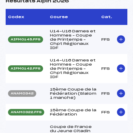
Résultats Alpin 2026
Codex
Course
Cat.
U14-U16 Dames et
Hommes – Coupe
de Printemps –
FFS
AIFM0145.FFS
Chpt Régionaux
IDF
U14-U16 Dames et
Hommes – Coupe
de Printemps –
FFS
AIFM0142.FFS
Chpt Régionaux
IDF
15ème Coupe de la
Fédération (Slalom
FFS
ANAM0342
1 manche)
15ème Coupe de la
FFS
ANAM0322.FFS
Fédération
Coupe de France
du Jeune Citadin