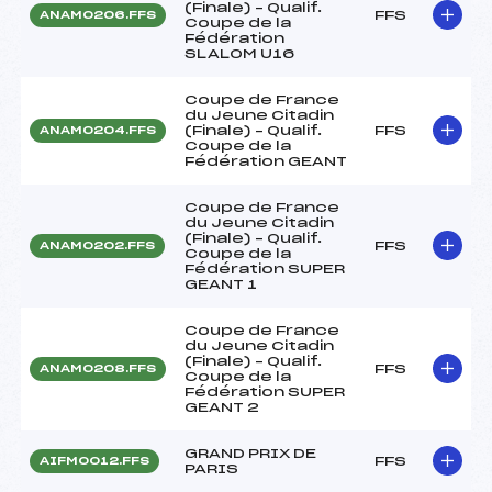
(Finale) – Qualif.
FFS
ANAM0206.FFS
Coupe de la
Fédération
SLALOM U16
Coupe de France
du Jeune Citadin
(Finale) – Qualif.
FFS
ANAM0204.FFS
Coupe de la
Fédération GEANT
Coupe de France
du Jeune Citadin
(Finale) – Qualif.
FFS
ANAM0202.FFS
Coupe de la
Fédération SUPER
GEANT 1
Coupe de France
du Jeune Citadin
(Finale) – Qualif.
FFS
ANAM0208.FFS
Coupe de la
Fédération SUPER
GEANT 2
GRAND PRIX DE
FFS
AIFM0012.FFS
PARIS