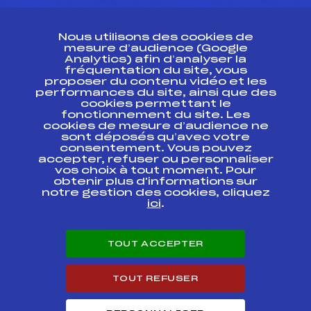
CONTACT
Nous utilisons des cookies de
ESPACE PRESSE
mesure d’audience (Google
Analytics) afin d’analyser la
fréquentation du site, vous
Ressources
proposer du contenu vidéo et les
performances du site, ainsi que des
Pass’Neige
cookies permettant le
Projet sportif fédéral
fonctionnement du site. Les
cookies de mesure d’audience ne
Projet de performance fédéral
sont déposés qu’avec votre
Antidopage
consentement. Vous pouvez
Pôle Développement, Formation, Suivi
accepter, refuser ou personnaliser
Scientifique
vos choix à tout moment. Pour
Listes ministérielles
obtenir plus d'informations sur
notre gestion des cookies, cliquez
Pôle vie de l’athlète
ici
.
Enseignement professionnel
Informatique et chronométrage
Circuits
TOUT ACCEPTER
Carrières
Développement des habiletés mentales
TOUT REFUSER